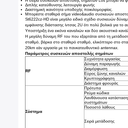
Η σειρά συσκευών αποστολής σημάτων Los μπορεί να φθά
Διπλής κατεύθυνσης λειτουργία φωνής
Διαστημική ικανότητα υποδοχής ποικιλομορφίας.
Μπορέστε σταθερά σήμα video&audio συσκευών αποστο
St6222cz-HD είναι μεγάλο ειδικό σχέδιο συσκευών δύν
εμφάνισης διάστασης ίντσας 2U ότι πολύ βολικά για το 
Υποστήριξη ένα εικόνα καναλιών και δύο ακουστικά κανά
Η μεγάλη δύναμη RF του που εξαρτάται από τη μετάδοση
σταθμό, βάρκα στο σταθερό σταθμό, ελικόπτερο στο σ
20km εάν εργασία με το πανκατευθυντικό antennax.
Παράμετρος συσκευών αποστολής σημάτων
Συχνότητα εργασίας
Δύναμη παραγωγής
Διαμόρφωση
RF
Εύρος ζώνης καναλιών
Κρυπτογράφηση
Διάστημα φρουράς
Πρότυπα
Ρεύμα κώδικα
Λανθάνουσα κατάσταση
συστημάτων
Ποσοστό λάθους
Σύστημα
Σειρά μετάδοσης