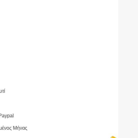
υτί
 Paypal
μένος Μήνας