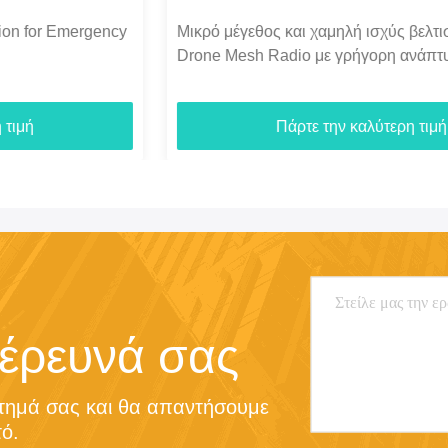
Μικρό μέγεθος και χαμηλή ισχύς βελτιστοποιούν το
Drone Mesh Radio με γρήγορη ανάπτυξη και
συνδεσιμότητα με Drone μακρινών αποστάσεων
Πάρτε την καλύτερη τιμή
 έρευνά σας
τημά σας και θα απαντήσουμε 
ό.