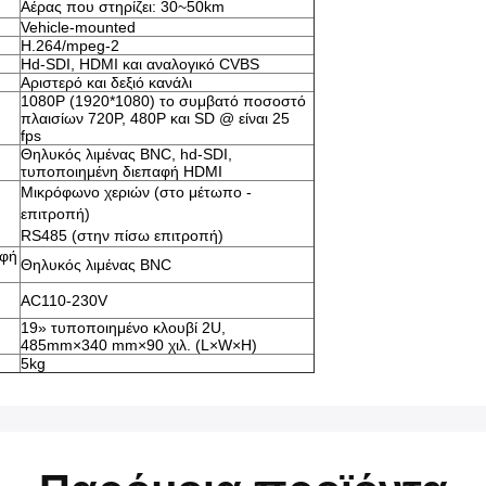
Αέρας που στηρίζει: 30~50km
Vehicle-mounted
H.264/mpeg-2
Hd-SDI, HDMI και αναλογικό CVBS
Αριστερό και δεξιό κανάλι
1080P (1920*1080) το συμβατό ποσοστό
πλαισίων 720P, 480P και SD @ είναι 25
fps
Θηλυκός λιμένας BNC, hd-SDI,
τυποποιημένη διεπαφή HDMI
Μικρόφωνο χεριών (στο μέτωπο -
επιτροπή)
RS485 (στην πίσω επιτροπή)
αφή
Θηλυκός λιμένας BNC
AC110-230V
19» τυποποιημένο κλουβί 2U,
485mm×340 mm×90 χιλ. (L×W×H)
5kg