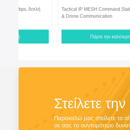
ή
Tactical IP MESH Command Station for Emergency
& Drone Communication
Πάρτε την καλύτερη τιμή
Στείλετε την
Παρακαλώ μας στείλετε το αί
σε σας το συντομότερο δυνατ