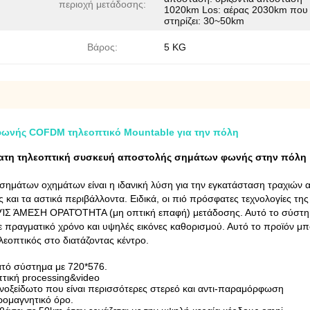
περιοχή μετάδοσης:
1020km Los: αέρας 2030km που
στηρίζει: 30~50km
Βάρος:
5 KG
ωνής COFDM τηλεοπτικό Mountable για την πόλη
ατη τηλεοπτική συσκευή αποστολής σημάτων φωνής στην πόλη
ημάτων οχημάτων είναι η ιδανική λύση για την εγκατάσταση τραχιών
 και τα αστικά περιβάλλοντα. Ειδικά, οι πιό πρόσφατες τεχνολογίες 
ΊΣ ΆΜΕΣΗ ΟΡΑΤΌΤΗΤΑ (μη οπτική επαφή) μετάδοσης. Αυτό το σύστημα 
ε πραγματικό χρόνο και υψηλές εικόνες καθορισμού. Αυτό το προϊόν μπο
λεοπτικός στο διατάζοντας κέντρο.
τό σύστημα με 720*576.
τική processing&video
ανοξείδωτο που είναι περισσότερες στερεό και αντι-παραμόρφωση
ρομαγνητικό όρο.