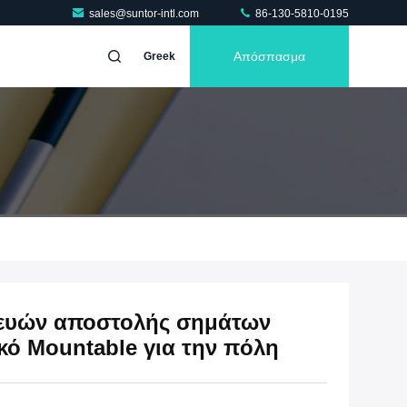
sales@suntor-intl.com
86-130-5810-0195
Απόσπασμα
Greek
ευών αποστολής σημάτων
ό Mountable για την πόλη