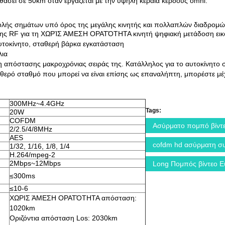
σει σε 50km όταν εργάζεται με την υψηλή κεραία κέρδους omni.
λής σημάτων υπό όρος της μεγάλης κινητής και πολλαπλών διαδρομ
αμης RF για τη ΧΩΡΊΣ ΆΜΕΣΗ ΟΡΑΤΌΤΗΤΑ κινητή ψηφιακή μετάδοση ει
αυτοκίνητο, σταθερή βάρκα εγκατάσταση
λια
 απόστασης μακροχρόνιας σειράς της. Κατάλληλος για το αυτοκίνητο 
ταθερό σταθμό που μπορεί να είναι επίσης ως επαναλήπτη, μπορέστ
300MHz~4.4GHz
Tags:
20W
COFDM
Ασύρματο πομπό βίντ
2/2.5/4/8MHz
AES
cofdm hd ασύρματη σ
1/32, 1/16, 1/8, 1/4
H.264/mpeg-2
2Mbps~12Mbps
Long Πομπός βίντεο 
≤300ms
≤10-6
ΧΩΡΙΣ ΆΜΕΣΗ ΟΡΑΤΌΤΗΤΑ απόσταση:
1020km
Οριζόντια απόσταση Los: 2030km