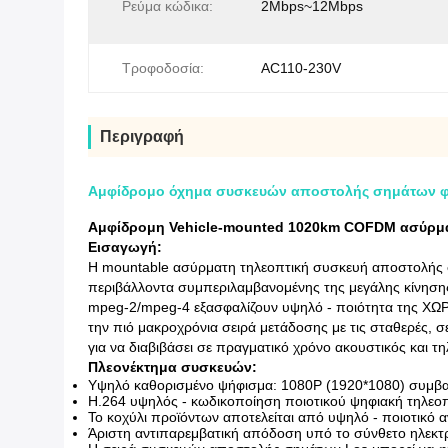
Ρεύμα κώδικα:
2Mbps~12Mbps
Τροφοδοσία:
AC110-230V
Περιγραφή
Αμφίδρομο όχημα συσκευών αποστολής σημάτων φ
Αμφίδρομη Vehicle-mounted 1020km COFDM ασύρμ
Εισαγωγή:
Η mountable ασύρματη τηλεοπτική συσκευή αποστολής σ
περιβάλλοντα συμπεριλαμβανομένης της μεγάλης κίνησης
mpeg-2/mpeg-4 εξασφαλίζουν υψηλό - ποιότητα της ΧΩΡ
την πιό μακροχρόνια σειρά μετάδοσης με τις σταθερές, σ
για να διαβιβάσει σε πραγματικό χρόνο ακουστικός και τη
Πλεονέκτημα συσκευών:
Υψηλό καθορισμένο ψήφισμα: 1080P (1920*1080) συμβα
H.264 υψηλός - κωδικοποίηση ποιοτικού ψηφιακή τηλεοπ
Το κοχύλι προϊόντων αποτελείται από υψηλό - ποιοτικό 
Άριστη αντιπαρεμβατική απόδοση υπό το σύνθετο ηλεκτ