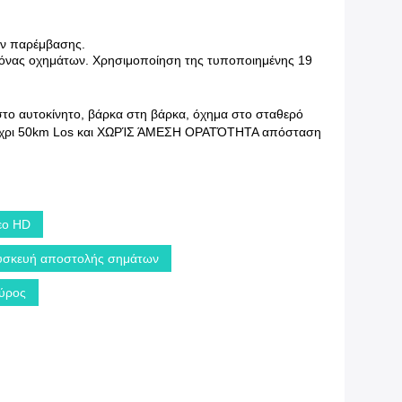
ών παρέμβασης.
κόνας οχημάτων. Χρησιμοποίηση της τυποποιημένης 19
στο αυτοκίνητο, βάρκα στη βάρκα, όχημα στο σταθερό
ε μέχρι 50km Los και ΧΩΡΊΣ ΆΜΕΣΗ ΟΡΑΤΌΤΗΤΑ απόσταση
εο HD
υσκευή αποστολής σημάτων
Εύρος