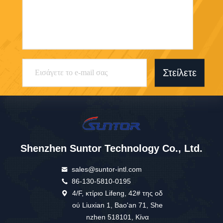
Στείλετε
Shenzhen Suntor Technology Co., Ltd.
sales@suntor-intl.com
86-130-5810-0195
4/F, κτίριο Lifeng, 42# της οδ
ού Liuxian 1, Bao'an 71, She
nzhen 518101, Κίνα