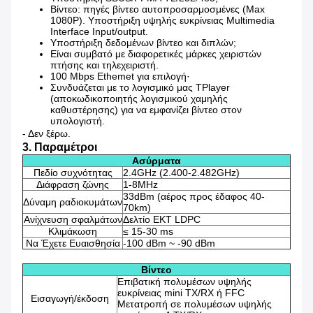
Βίντεο: πηγές βίντεο αυτοπροσαρμοσμένες (Max
1080P). Υποστήριξη υψηλής ευκρίνειας Multimedia
Interface Input/output.
Υποστήριξη δεδομένων βίντεο και διπλών;
Είναι συμβατό με διαφορετικές μάρκες χειριστών
πτήσης και τηλεχειριστή.
100 Mbps Ethemet για επιλογή·
Συνδυάζεται με το λογισμικό μας TPlayer
(αποκωδικοποιητής λογισμικού χαμηλής
καθυστέρησης) για να εμφανίζει βίντεο στον
υπολογιστή.
- Δεν ξέρω.
3. Παραμέτροι
Ασύρματα
Πεδίο συχνότητας
2.4GHz (2.400-2.482GHz)
Διάφραση ζώνης
1-8MHz
33dBm (αέρος προς έδαφος 40-
Δύναμη ραδιοκυμάτων
70km)
Ανίχνευση σφαλμάτων
Δελτίο ΕΚΤ LDPC
Κλιμάκωση
≤ 15-30 ms
Να Έχετε Ευαισθησία
-100 dBm ~ -90 dBm
Βίντεο
Επιβατική πολυμέσων υψηλής
ευκρίνειας mini TX/RX ή FFC
Εισαγωγή/έκδοση
Μετατροπή σε πολυμέσων υψηλής