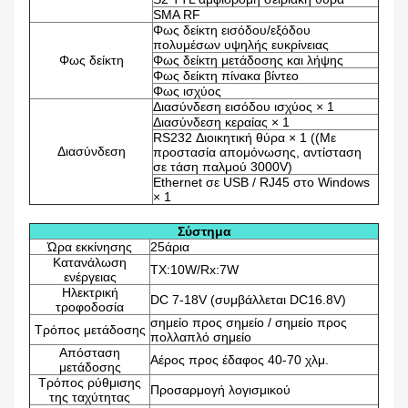
SMA RF
Φως δείκτη εισόδου/εξόδου
πολυμέσων υψηλής ευκρίνειας
Φως δείκτη
Φως δείκτη μετάδοσης και λήψης
Φως δείκτη πίνακα βίντεο
Φως ισχύος
Διασύνδεση εισόδου ισχύος × 1
Διασύνδεση κεραίας × 1
RS232 Διοικητική θύρα × 1 ((Με
Διασύνδεση
προστασία απομόνωσης, αντίσταση
σε τάση παλμού 3000V)
Ethernet σε USB / RJ45 στο Windows
× 1
Σύστημα
Ώρα εκκίνησης
25άρια
Κατανάλωση
TX:10W/Rx:7W
ενέργειας
Ηλεκτρική
DC 7-18V (συμβάλλεται DC16.8V)
τροφοδοσία
σημείο προς σημείο / σημείο προς
Τρόπος μετάδοσης
πολλαπλό σημείο
Απόσταση
Αέρος προς έδαφος 40-70 χλμ.
μετάδοσης
Τρόπος ρύθμισης
Προσαρμογή λογισμικού
της ταχύτητας