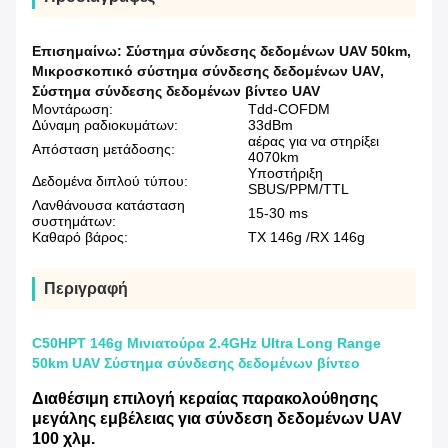
Επισημαίνω:
Σύστημα σύνδεσης δεδομένων UAV 50km
,
Μικροσκοπικό σύστημα σύνδεσης δεδομένων UAV
,
Σύστημα σύνδεσης δεδομένων βίντεο UAV
Μοντάρωση:
Tdd-COFDM
Δύναμη ραδιοκυμάτων:
33dBm
αέρας για να στηρίξει
Απόσταση μετάδοσης:
4070km
Υποστήριξη
Δεδομένα διπλού τύπου:
SBUS/PPM/TTL
Λανθάνουσα κατάσταση
15-30 ms
συστημάτων:
Καθαρό βάρος:
TX 146g /RX 146g
Περιγραφή
C50HPT 146g Μινιατούρα 2.4GHz Ultra Long Range
50km UAV Σύστημα σύνδεσης δεδομένων βίντεο
Διαθέσιμη επιλογή κεραίας παρακολούθησης
μεγάλης εμβέλειας για σύνδεση δεδομένων UAV
100 χλμ.