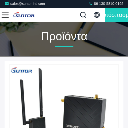
sales@suntor-intl.com
86-130-5810-0195
Απόσπασ
Προϊόντα