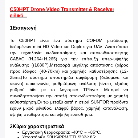
C50HPT Drone Video Transmitter & Receiver
ειδικό...
1Εισαγωγή
Το C50HPT είναι ένα σύστημα COFDM μετάδοσης
δεδομένων mini HD Video και Duplex για UAV. Αναπτύσσει
την τεχνολογία κωδικοποίησης και αποκωδικοποίησης
CABAC (H.264+H.265) για την επίτευξη υπερ-υψηλής
ανάλυσης ((1080P),Μεταφορά μεγάλης απόστασης (αέρος
προς έδαφος (40-70km) και χαμηλής καθυστέρησης (12-
25ms)Το σύστημα υποστηρίζει αμφίδρομη (δεδομένα και
εικόνα) επικοινωνία, ρυθμιζόμενη ανάλυση βίντεο, έξοδος
ρυθμού bits με το λογισμικό TPlayer. Μπορεί να
συνειδητοποιήσει την απαλή αποκωδικοποίηση με χαμηλή
καθυστέρηση.Εν τω μεταξύ αυτή η σειρά SUNTOR προϊόντα
έχουν μικρό μέγεθος, ελαφρύ βάρος, χαμηλή κατανάλωση,
υψηλή σταθερότητα και υψηλή ευαισθησία.
2Κύρια χαρακτηριστικά
Εργασιακή θερμοκρασία: -40°C ~ +85°C.
Υποστήριξη SBUS/PPM/TTL/232/485;