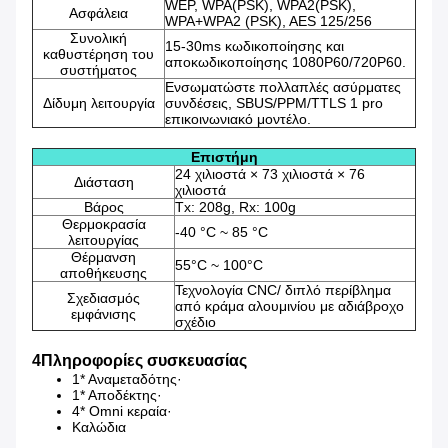
WEP, WPA(PSK), WPA2(PSK),
Ασφάλεια
WPA+WPA2 (PSK), AES 125/256
Συνολική
15-30ms κωδικοποίησης και
καθυστέρηση του
αποκωδικοποίησης 1080P60/720P60.
συστήματος
Ενσωματώστε πολλαπλές ασύρματες
Δίδυμη λειτουργία
συνδέσεις, SBUS/PPM/TTLS 1 pro
επικοινωνιακό μοντέλο.
Επιστήμη
24 χιλιοστά × 73 χιλιοστά × 76
Διάσταση
χιλιοστά
Βάρος
Tx: 208g, Rx: 100g
Θερμοκρασία
-40 °C ~ 85 °C
λειτουργίας
Θέρμανση
55°C ~ 100°C
αποθήκευσης
Τεχνολογία CNC/ διπλό περίβλημα
Σχεδιασμός
από κράμα αλουμινίου με αδιάβροχο
εμφάνισης
σχέδιο
4Πληροφορίες συσκευασίας
1* Αναμεταδότης·
1* Αποδέκτης·
4* Omni κεραία·
Καλώδια