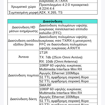
ευκρίνειας-A TX/RX
Προεπιλεγμένο 4:2:0 προαιρετικό:
Χρωματικό χώρο
4:22/4:4:4
Συμπιεσμένη μορφή
ΑΣΚ, Χ.265, TS
Διασύνδεση
Διασύνδεση πολυμέσων υψηλής
Διασύνδεση HD
ευκρίνειας mini/ελαστικό επίπεδο
μέσων ενημέρωσης
καλώδιο (FFC)
Διασύνδεση πολυμέσων υψηλής
Διασύνδεση εισόδου/
ευκρίνειας mini TX/RX ή μετατροπή
εξόδου βίντεο
FFC σε διασύνδεση πολυμέσων
υψηλής ευκρίνειας-A RX/TX
1Τ1R
Άντενα
TX: 7db (25cm Omni Αντένα)
RX: 10db (Omni Antenna)
1080P 60 υψηλής ευκρίνειας
Multimedia Interface Mini RX
Αγωγός Ethernet 100Mbps
Διασύνδεση πομπού
S1 TTL αμφίδρομη σειριακή θύρα
S2 TTL αμφίδρομη σειριακή θύρα
SMA RF
1080P 60 υψηλής ευκρίνειας
Multimedia Interface Mini RX
Αγωγός Ethernet 100Mbps
Διασύνδεση δέκτη
S1 TTL αμφίδρομη σειριακή θύρα
S2 TTL αμφίδρομη σειριακή θύρα