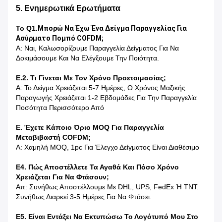
5. Ενημερωτικά Ερωτήματα
Το Q1.
Μπορώ Να Έχω Ένα Δείγμα Παραγγελίας Για
Ασύρματο Πομπό COFDM;
Α: Ναι, Καλωσορίζουμε Παραγγελία Δείγματος Για Να
Δοκιμάσουμε Και Να Ελέγξουμε Την Ποιότητα.
Ε.2. Τι Γίνεται Με Τον Χρόνο Προετοιμασίας;
Α: Το Δείγμα Χρειάζεται 5-7 Ημέρες, Ο Χρόνος Μαζικής
Παραγωγής Χρειάζεται 1-2 Εβδομάδες Για Την Παραγγελία
Ποσότητα Περισσότερο Από
Ε. Έχετε Κάποιο Όριο MOQ Για Παραγγελία
Μεταβιβαστή COFDM;
Α: Χαμηλή MOQ, 1pc Για Έλεγχο Δείγματος Είναι Διαθέσιμο
Ε4. Πώς Αποστέλλετε Τα Αγαθά Και Πόσο Χρόνο
Χρειάζεται Για Να Φτάσουν;
Απ: Συνήθως Αποστέλλουμε Με DHL, UPS, FedEx Ή TNT.
Συνήθως Διαρκεί 3-5 Ημέρες Για Να Φτάσει.
Ε5. Είναι Εντάξει Να Εκτυπώσω Το Λογότυπό Μου Στο