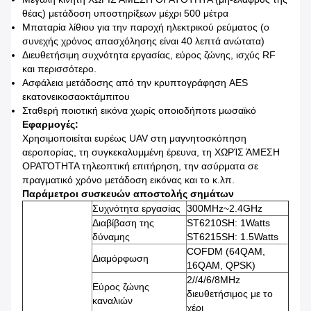
θέας) μετάδοση υποστηρίξεων μέχρι 500 μέτρα
Μπαταρία λίθιου για την παροχή ηλεκτρικού ρεύματος (ο
συνεχής χρόνος απασχόλησης είναι 40 λεπτά ανώτατα)
Διευθετήσιμη συχνότητα εργασίας, εύρος ζώνης, ισχύς RF
και περισσότερο.
Ασφάλεια μετάδοσης από την κρυπτογράφηση AES
εκατονεικοσαοκτάμπιτου
Σταθερή ποιοτική εικόνα χωρίς οποιοδήποτε μωσαϊκό
Εφαρμογές:
Χρησιμοποιείται ευρέως UAV στη μαγνητοσκόπηση
αεροπορίας, τη συγκεκαλυμμένη έρευνα, τη ΧΩΡΊΣ ΆΜΕΣΗ
ΟΡΑΤΌΤΗΤΑ τηλεοπτική επιτήρηση, την ασύρματα σε
πραγματικό χρόνο μετάδοση εικόνας και το κ.λπ.
Παράμετροι συσκευών αποστολής σημάτων
Συχνότητα εργασίας
300MHz~2.4GHz
Διαβίβαση της
ST6210SH: 1Watts
δύναμης
ST6215SH: 1.5Watts
COFDM (64QAM,
Διαμόρφωση
16QAM, QPSK)
2//4/6/8MHz
Εύρος ζώνης
διευθετήσιμος με το
καναλιών
χέρι