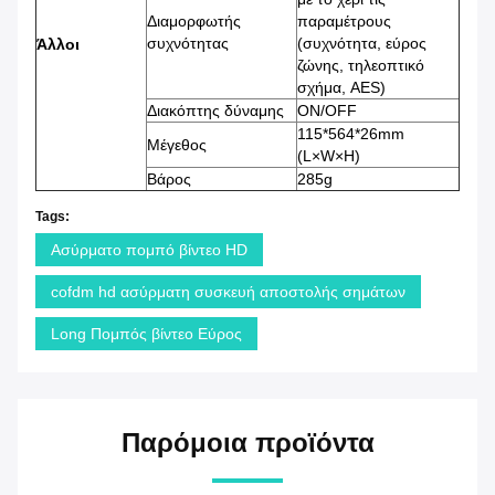
Διαμορφωτής
παραμέτρους
συχνότητας
(συχνότητα, εύρος
Άλλοι
ζώνης, τηλεοπτικό
σχήμα, AES)
Διακόπτης δύναμης
ON/OFF
115*564*26mm
Μέγεθος
(L×W×H)
Βάρος
285g
Tags:
Ασύρματο πομπό βίντεο HD
cofdm hd ασύρματη συσκευή αποστολής σημάτων
Long Πομπός βίντεο Εύρος
Παρόμοια προϊόντα