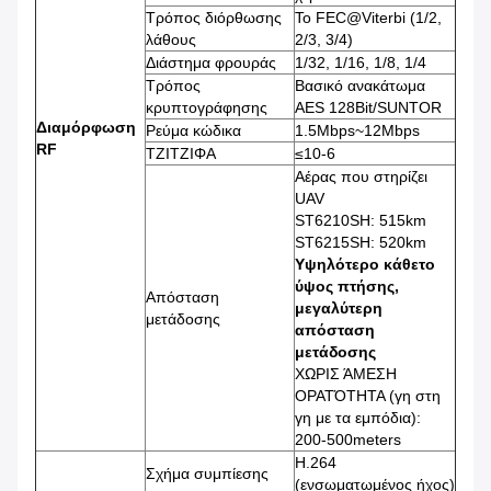
Τρόπος διόρθωσης
Το FEC@Viterbi (1/2,
λάθους
2/3, 3/4)
Διάστημα φρουράς
1/32, 1/16, 1/8, 1/4
Τρόπος
Βασικό ανακάτωμα
κρυπτογράφησης
AES 128Bit/SUNTOR
Διαμόρφωση
Ρεύμα κώδικα
1.5Mbps~12Mbps
RF
ΤΖΙΤΖΙΦΑ
≤10-6
Αέρας που στηρίζει
UAV
ST6210SH: 515km
ST6215SH: 520km
Υψηλότερο κάθετο
ύψος πτήσης,
Απόσταση
μεγαλύτερη
μετάδοσης
απόσταση
μετάδοσης
ΧΩΡΙΣ ΆΜΕΣΗ
ΟΡΑΤΌΤΗΤΑ (γη στη
γη με τα εμπόδια):
200-500meters
H.264
Σχήμα συμπίεσης
(ενσωματωμένος ήχος)