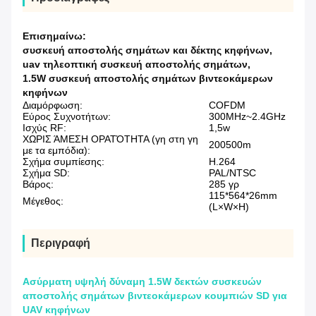
Επισημαίνω:
συσκευή αποστολής σημάτων και δέκτης κηφήνων
,
uav τηλεοπτική συσκευή αποστολής σημάτων
,
1.5W συσκευή αποστολής σημάτων βιντεοκάμερων
κηφήνων
Διαμόρφωση:
COFDM
Εύρος Συχνοτήτων:
300MHz~2.4GHz
Ισχύς RF:
1,5w
ΧΩΡΙΣ ΆΜΕΣΗ ΟΡΑΤΌΤΗΤΑ (γη στη γη
200500m
με τα εμπόδια):
Σχήμα συμπίεσης:
H.264
Σχήμα SD:
PAL/NTSC
Βάρος:
285 γρ
115*564*26mm
Μέγεθος:
(L×W×H)
Περιγραφή
Ασύρματη υψηλή δύναμη 1.5W δεκτών συσκευών
αποστολής σημάτων βιντεοκάμερων κουμπιών SD για
UAV κηφήνων