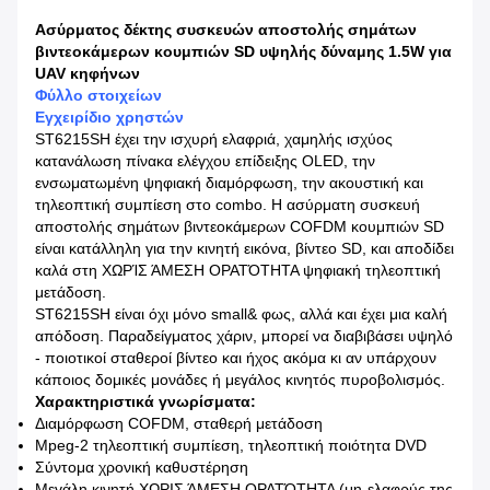
Ασύρματος δέκτης συσκευών αποστολής σημάτων
βιντεοκάμερων κουμπιών SD υψηλής δύναμης 1.5W για
UAV κηφήνων
Φύλλο στοιχείων
Εγχειρίδιο χρηστών
ST6215SH έχει την ισχυρή ελαφριά, χαμηλής ισχύος
κατανάλωση πίνακα ελέγχου επίδειξης OLED, την
ενσωματωμένη ψηφιακή διαμόρφωση, την ακουστική και
τηλεοπτική συμπίεση στο combo. Η ασύρματη συσκευή
αποστολής σημάτων βιντεοκάμερων COFDM κουμπιών SD
είναι κατάλληλη για την κινητή εικόνα, βίντεο SD, και αποδίδει
καλά στη ΧΩΡΊΣ ΆΜΕΣΗ ΟΡΑΤΌΤΗΤΑ ψηφιακή τηλεοπτική
μετάδοση.
ST6215SH είναι όχι μόνο small& φως, αλλά και έχει μια καλή
απόδοση. Παραδείγματος χάριν, μπορεί να διαβιβάσει υψηλό
- ποιοτικοί σταθεροί βίντεο και ήχος ακόμα κι αν υπάρχουν
κάποιος δομικές μονάδες ή μεγάλος κινητός πυροβολισμός.
Χαρακτηριστικά γνωρίσματα:
Διαμόρφωση COFDM, σταθερή μετάδοση
Mpeg-2 τηλεοπτική συμπίεση, τηλεοπτική ποιότητα DVD
Σύντομα χρονική καθυστέρηση
Μεγάλη κινητή ΧΩΡΙΣ ΆΜΕΣΗ ΟΡΑΤΌΤΗΤΑ (μη-ελαφρύς της