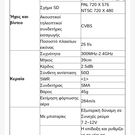
PAL 720 X 576
Σχήμα SD
NTSC 720 X 480
Ήχος και
Ακουστικοί
βίντεο
τηλεοπτικοί
CVBS
συνδετήρες
εισαγωγής
Ποσοστό πλαισίων
25 f/s
εικόνας
Συχνότητα
300MHz-2.4GHz
Μήκος
39cm
Κέρδος
2.5dBi
Σύνθετη αντίσταση
50Ω
Κεραία
SWR
<1>
Συνδετήρας
SMA
Βάρος
45g
Εκτίμηση φόρτωσης
284m/s
αέρα
Εξωτερική δύναμη σε:
Με μπαταρίες
Συνεχές ρεύμα
7.2~12V
Η επίδειξη και ρυθμίζει
με το χέρι τις