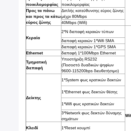
ποικιλομορφίας
ποικιλομορφίας
Προς τα πάνω
Διπλής κατεύθυνσης εύρος ζώνης
και προς τα κάτω
μέχρι 80Mbps
εύρος ζώνης
40Mbps (Wifi)
2*N διεπαφή κεραιών τύπων
Κεραία
διεπαφή κεραιών 1*Wifi SMA
διεπαφή κεραιών 1*GPS SMA
Ethernet
διεπαφή 1*100Mbps Ethernet
Υποστήριξη RS232
Τμηματική
(Ποσοστό δυαδικών ψηφίων
διεπαφή
9600-115200bps διευθετήσιμο)
1*System φως κρατικών δεικτών
1*Ethernet φως δεικτών θέσης
Δείκτης
1*Wifi φως κρατικών δεικτών
3*Network φως δεικτών δύναμης
Wif
σημάτων
Κλειδί
1*Reset κουμπί