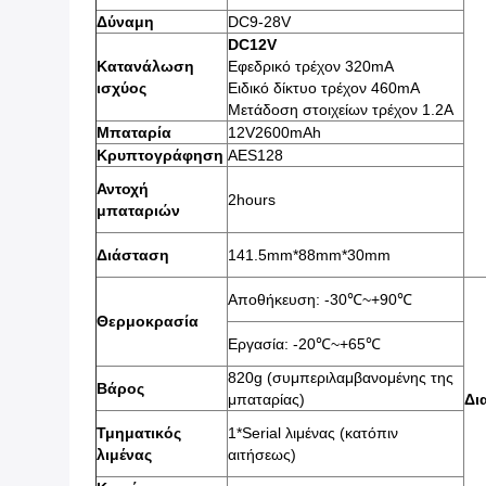
Δύναμη
DC9-28V
DC12V
Κατανάλωση
Εφεδρικό τρέχον 320mA
ισχύος
Ειδικό δίκτυο τρέχον 460mA
Μετάδοση στοιχείων τρέχον 1.2A
Μπαταρία
12V2600mAh
Κρυπτογράφηση
AES128
Αντοχή
2hours
μπαταριών
Διάσταση
141.5mm*88mm*30mm
Αποθήκευση: -30℃~+90℃
Θερμοκρασία
Εργασία: -20℃~+65℃
820g (συμπεριλαμβανομένης της
Βάρος
μπαταρίας)
Δι
Τμηματικός
1*Serial λιμένας (κατόπιν
λιμένας
αιτήσεως)