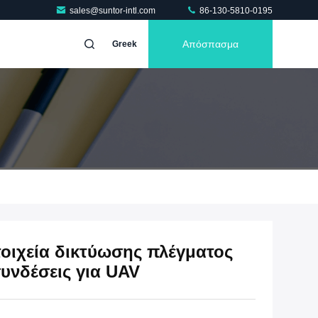
sales@suntor-intl.com
86-130-5810-0195
Απόσπασμα
Greek
οιχεία δικτύωσης πλέγματος
υνδέσεις για UAV