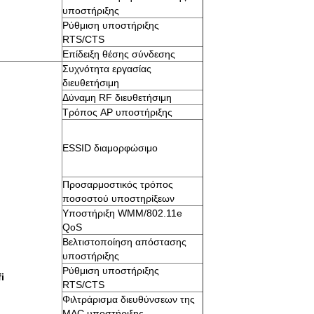
υποστήριξης
Ρύθμιση υποστήριξης
RTS/CTS
Επίδειξη θέσης σύνδεσης
Συχνότητα εργασίας
διευθετήσιμη
Δύναμη RF διευθετήσιμη
Τρόπος AP υποστήριξης
ESSID διαμορφώσιμο
Προσαρμοστικός τρόπος
ποσοστού υποστηρίξεων
Υποστήριξη WMM/802.11e
QoS
Βελτιστοποίηση απόστασης
υποστήριξης
Ρύθμιση υποστήριξης
i
RTS/CTS
Φιλτράρισμα διευθύνσεων της
MAC υποστήριξης