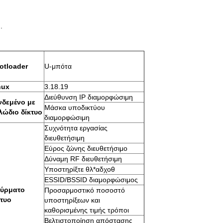
.
otloader
U-μπότα
nux
3.18.19
Διεύθυνση IP διαμορφώσιμη
νδεμένο με
Μάσκα υποδικτύου
λώδιο δίκτυο
διαμορφώσιμη
Συχνότητα εργασίας
διευθετήσιμη
Εύρος ζώνης διευθετήσιμο
Δύναμη RF διευθετήσιμη
Υποστηρίξτε θλ*αδχοθ
ESSID/BSSID διαμορφώσιμος
ύρματο
Προσαρμοστικό ποσοστό
κτυο
υποστηρίξεων και
καθορισμένης τιμής τρόποι
Βελτιστοποίηση απόστασης