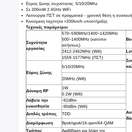
Εύρος ζώνης συχνότητας: 5/10/20Mhz
Σε 200mW 2.4GHz WiFi
Λειτουργία ΠΣΤ σε πραγματικό - χρονική θέση η συσκευή
Κινούμενη ταχύτητα >200km/h υποστήριξης
Τεχνικές παράμετροι
570~590MHz/1400~1420MHz
500~1400MHz (κατόπιν
Bo
Συχνότητα
αιτήσεως)
εργασίας
2412-2462MHz (Wifi)
Li
1559-1577MHz (ΠΣΤ)
Συ
κα
5/10/20MHz
Εύρος ζώνης
20MHz (Wifi)
1W
Δύναμη RF
0.2W (Wifi)
Λάβετε την
-92dBm
ευαισθησία
-90dBm (Wifi)
Ασ
Διπλός τρόπος
TDD
δί
Διαμόρφωση
Bpsk/qpsk/16-qam/64-QAM
Τρόπος
Διαβίβαση και λήψη της