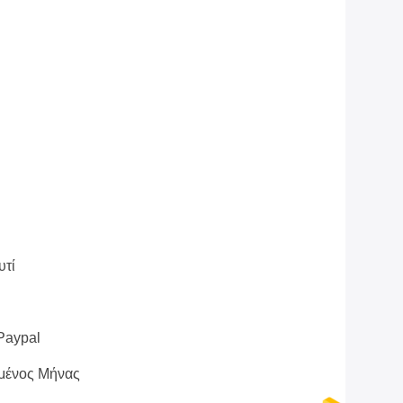
υτί
 Paypal
μένος Μήνας