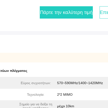
Πάρτε την καλύτερη τιμή
Επι
ικτύων πλέγματος
Εύρος συχνοτήτων:
570~590MHz/1400~1420MHz
Τεχνολογία:
2*2 MIMO
Σημείο για να δείξει τη
μέχρι 10km