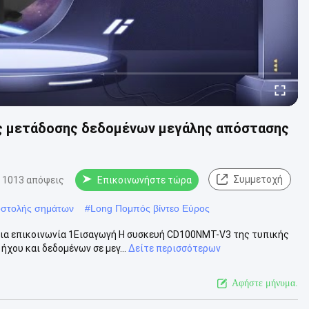
 μετάδοσης δεδομένων μεγάλης απόστασης
Συμμετοχή
1013 απόψεις
Επικοινωνήστε τώρα
οστολής σημάτων
#
Long Πομπός βίντεο Εύρος
α επικοινωνία 1Εισαγωγή Η συσκευή CD100NMT-V3 της τυπικής
χου και δεδομένων σε μεγ...
Δείτε περισσότερων
Αφήστε μήνυμα.