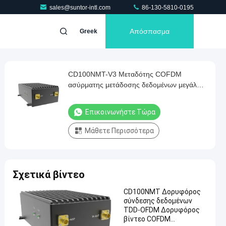
sales@suntor-intl.com
86-130-5810-0195
Απόσπασμα
Greek
CD100NMT-V3 Μεταδότης COFDM
ασύρματης μετάδοσης δεδομένων μεγάλης
απόστασης με διπλή κεραία MIMO
Επικοινωνήστε Τώρα
Μάθετε Περισσότερα
Σχετικά βίντεο
CD100NMT Δορυφόρος
σύνδεσης δεδομένων
TDD-OFDM Δορυφόρος
βίντεο COFDM