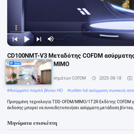
CD100NMT-V3 Μεταδότης COFDM ασύρματης
με διπλή κεραία MIMO
Συσκευή αποστολής σημάτων COFDM
2025-08-18
#
Ασύρματο πομπό βίντεο HD
#
cofdm hd ασύρματη συσκευή απ
Προηγμένη τεχνολογία TDD-OFDM/MIMO/1T2R Εκδότης COFDM γι
έκδοσης μπορεί να συνειδητοποιήσει ασύρματη μετάδοση βίντεο, ή
Μηνύματα επισκέπτη