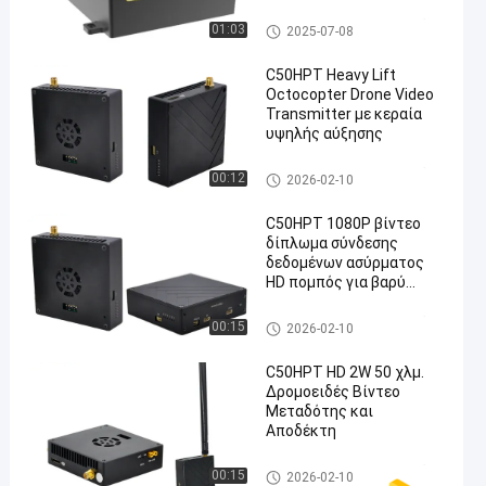
Διαδιδαστής και δέκτης
Ethernet
Συσκευή αποστολής σημάτ
01:03
2025-07-08
ων COFDM
C50HPT Heavy Lift
Octocopter Drone Video
Transmitter με κεραία
υψηλής αύξησης
Συσκευή αποστολής σημάτ
00:12
2026-02-10
ων COFDM
C50HPT 1080P βίντεο
δίπλωμα σύνδεσης
δεδομένων ασύρματος
HD πομπός για βαρύ
drone, υψηλή ευαισθησία
Συσκευή αποστολής σημάτ
00:15
2026-02-10
ων COFDM
C50HPT HD 2W 50 χλμ.
Δρομοειδές Βίντεο
Μεταδότης και
Αποδέκτη
Συσκευή αποστολής σημάτ
00:15
2026-02-10