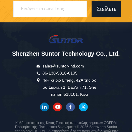
Στείλετε
Shenzhen Suntor Technology Co., Ltd.
sales@suntor-intl.com
86-130-5810-0195
4/F, κτίριο Lifeng, 42# της οδ
ού Liuxian 1, Bao'an 71, She
nzhen 518101, Κίνα
Καλή ποιότητα της Κίνας Συσκευή αποστολής σημάτων COFDM
Προμηθευτής. Πνευματικά δικαιώματα © 2026 Shenzhen Suntor
Technology Co., Ltd. . Διατηρούνται όλα τα πνευματικά δικαιώματα.