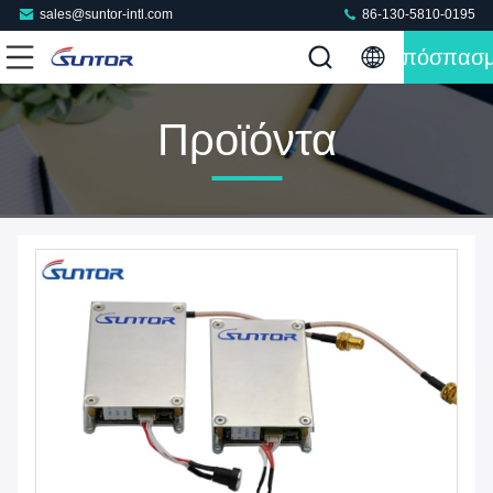
sales@suntor-intl.com
86-130-5810-0195
Απόσπασ
Προϊόντα