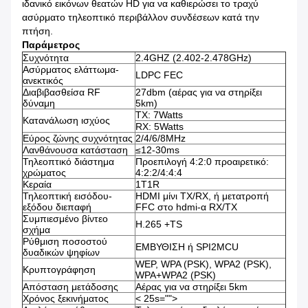
ιδανικό εικόνων θεατών HD για να καθιερώσει το τραχύ
ασύρματο τηλεοπτικό περιβάλλον συνδέσεων κατά την
πτήση.
Παράμετρος
Συχνότητα
2.4GHZ (2.402-2.478GHz)
Ασύρματος ελάττωμα-
LDPC FEC
ανεκτικός
Διαβιβασθείσα RF
27dbm (αέρας για να στηρίξει
δύναμη
5km)
TX: 7Watts
Κατανάλωση ισχύος
RX: 5Watts
Εύρος ζώνης συχνότητας
2/4/6/8MHz
Λανθάνουσα κατάσταση
≤12-30ms
Τηλεοπτικό διάστημα
Προεπιλογή 4:2:0 προαιρετικό:
χρώματος
4:2:2/4:4:4
Κεραία
1T1R
Τηλεοπτική εισόδου-
HDMI μίνι TX/RX, ή μετατροπή
εξόδου διεπαφή
FFC στο hdmi-α RX/TX
Συμπιεσμένο βίντεο
H.265 +TS
σχήμα
Ρύθμιση ποσοστού
ΕΜΒΥΘΙΣΗ ή SPI2MCU
δυαδικών ψηφίων
WEP, WPA (PSK), WPA2 (PSK),
Κρυπτογράφηση
WPA+WPA2 (PSK)
Απόσταση μετάδοσης
Αέρας για να στηρίξει 5km
Χρόνος ξεκινήματος
< 25s="">