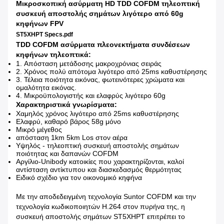
Μικροσκοπική ασύρματη HD TDD COFDM τηλεοπτική
συσκευή αποστολής σημάτων λιγότερο από 60g
κηφήνων FPV
ST5XHPT Specs.pdf
TDD COFDM ασύρματα πλεονεκτήματα συνδέσεων
κηφήνων τηλεοπτικά:
1.
Απόσταση μετάδοσης μακροχρόνιας σειράς
2.
Χρόνος πολύ απότομα λιγότερο από 25ms καθυστέρησης
3.
Τέλεια ποιότητα εικόνας, φωτεινότερες χρώματα και
ομαλότητα εικόνας.
4.
Μικροϋπολογιστής και ελαφρύς λιγότερο 60g
Χαρακτηριστικά γνωρίσματα:
Χαμηλός χρόνος λιγότερο από 25ms καθυστέρησης
Ελαφρύ, καθαρό βάρος 58g μόνο
Μικρό μέγεθος
απόσταση 1km 5km Los στον αέρα
Υψηλός - τηλεοπτική συσκευή αποστολής σημάτων
ποιότητας και δαπανών COFDM
Αργίλιο-Unibody κατοικίες που χαρακτηρίζονται, καλοί
αντίσταση αντίκτυπου και διασκεδασμός θερμότητας
Ειδικό σχέδιο για τον οικονομικό κηφήνα
Με την αποδεδειγμένη τεχνολογία Suntor COFDM και την
τεχνολογία κωδικοποιητών H.264 στον πυρήνα της, η
συσκευή αποστολής σημάτων ST5XHPT επιτρέπει το