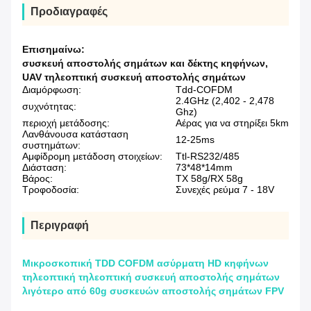
Προδιαγραφές
Επισημαίνω:
συσκευή αποστολής σημάτων και δέκτης κηφήνων
,
UAV τηλεοπτική συσκευή αποστολής σημάτων
Διαμόρφωση:
Tdd-COFDM
2.4GHz (2,402 - 2,478
συχνότητας:
Ghz)
περιοχή μετάδοσης:
Αέρας για να στηρίξει 5km
Λανθάνουσα κατάσταση
12-25ms
συστημάτων:
Αμφίδρομη μετάδοση στοιχείων:
Ttl-RS232/485
Διάσταση:
73*48*14mm
Βάρος:
TX 58g/RX 58g
Τροφοδοσία:
Συνεχές ρεύμα 7 - 18V
Περιγραφή
Μικροσκοπική TDD COFDM ασύρματη HD κηφήνων
τηλεοπτική τηλεοπτική συσκευή αποστολής σημάτων
λιγότερο από 60g συσκευών αποστολής σημάτων FPV