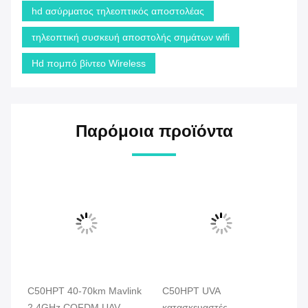
hd ασύρματος τηλεοπτικός αποστολέας
τηλεοπτική συσκευή αποστολής σημάτων wifi
Hd πομπό βίντεο Wireless
Παρόμοια προϊόντα
V
C50HPT 40-70km Mavlink
C50HPT UVA
C
ά
2.4GHz COFDM UAV
κατασκευαστές
Ασ