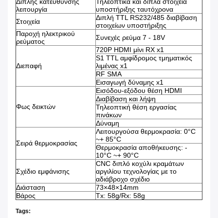
Διπλής κατεύθυνσης
Τηλεοπτικά και διπλά στοιχεία
λειτουργία
υποστήριξης ταυτόχρονα
Διπλή TTL RS232/485 διαβίβαση
Στοιχεία
στοιχείων υποστήριξης
Παροχή ηλεκτρικού
Συνεχές ρεύμα 7 - 18V
ρεύματος
720P HDMI μίνι RX x1
S1 TTL αμφίδρομος τμηματικός
Διεπαφή
λιμένας x1
RF SMA
Εισαγωγή δύναμης x1
Εισόδου-εξόδου θέση HDMI
Διαβίβαση και λήψη
Φως δεικτών
Τηλεοπτική θέση εργασίας
πινάκων
Δύναμη
Λειτουργούσα θερμοκρασία: 0°C
~+ 85°C
Σειρά θερμοκρασίας
Θερμοκρασία αποθήκευσης: -
10°C ~+ 90°C
CNC διπλό κοχύλι κραμάτων
Σχέδιο εμφάνισης
αργιλίου τεχνολογίας με το
αδιάβροχο σχέδιο
Διάσταση
73×48×14mm
Βάρος
Tx: 58g/Rx: 58g
Tags: