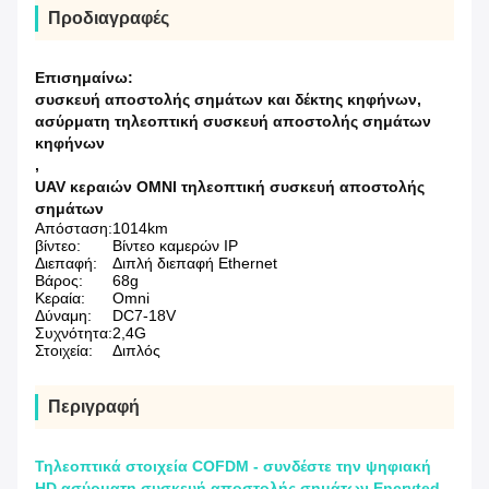
Προδιαγραφές
Επισημαίνω:
συσκευή αποστολής σημάτων και δέκτης κηφήνων
,
ασύρματη τηλεοπτική συσκευή αποστολής σημάτων
κηφήνων
,
UAV κεραιών OMNI τηλεοπτική συσκευή αποστολής
σημάτων
Απόσταση:
1014km
βίντεο:
Βίντεο καμερών IP
Διεπαφή:
Διπλή διεπαφή Ethernet
Βάρος:
68g
Κεραία:
Omni
Δύναμη:
DC7-18V
Συχνότητα:
2,4G
Στοιχεία:
Διπλός
Περιγραφή
Τηλεοπτικά στοιχεία COFDM - συνδέστε την ψηφιακή
HD ασύρματη συσκευή αποστολής σημάτων Encryted