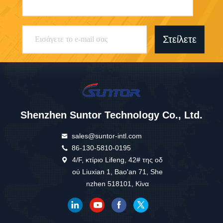
Στείλετε
Shenzhen Suntor Technology Co., Ltd.
sales@suntor-intl.com
86-130-5810-0195
4/F, κτίριο Lifeng, 42# της οδ
ού Liuxian 1, Bao'an 71, She
nzhen 518101, Κίνα