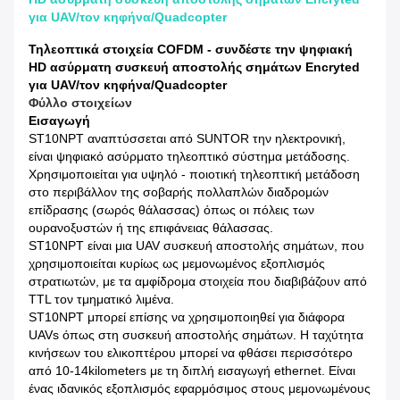
για UAV/τον κηφήνα/Quadcopter
Τηλεοπτικά στοιχεία COFDM - συνδέστε την ψηφιακή
HD ασύρματη συσκευή αποστολής σημάτων Encryted
για UAV/τον κηφήνα/Quadcopter
Φύλλο στοιχείων
Εισαγωγή
ST10NPT αναπτύσσεται από SUNTOR την ηλεκτρονική,
είναι ψηφιακό ασύρματο τηλεοπτικό σύστημα μετάδοσης.
Χρησιμοποιείται για υψηλό - ποιοτική τηλεοπτική μετάδοση
στο περιβάλλον της σοβαρής πολλαπλών διαδρομών
επίδρασης (σωρός θάλασσας) όπως οι πόλεις των
ουρανοξυστών ή της επιφάνειας θάλασσας.
ST10NPT είναι μια UAV συσκευή αποστολής σημάτων, που
χρησιμοποιείται κυρίως ως μεμονωμένος εξοπλισμός
στρατιωτών, με τα αμφίδρομα στοιχεία που διαβιβάζουν από
TTL τον τμηματικό λιμένα.
ST10NPT μπορεί επίσης να χρησιμοποιηθεί για διάφορα
UAVs όπως στη συσκευή αποστολής σημάτων. Η ταχύτητα
κινήσεων του ελικοπτέρου μπορεί να φθάσει περισσότερο
από 10-14kilometers με τη διπλή εισαγωγή ethernet. Είναι
ένας ιδανικός εξοπλισμός εφαρμόσιμος στους μεμονωμένους