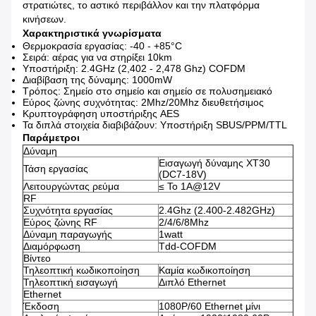
στρατιώτες, το αστικό περιβάλλον και την πλατφόρμα
κινήσεων.
Χαρακτηριστικά γνωρίσματα
Θερμοκρασία εργασίας: -40 - +85°C
Σειρά: αέρας για να στηρίξει 10km
Υποστήριξη: 2.4GHz (2,402 - 2,478 Ghz) COFDM
Διαβίβαση της δύναμης: 1000mW
Τρόπος: Σημείο στο σημείο και σημείο σε πολυσημειακό
Εύρος ζώνης συχνότητας: 2Mhz/20Mhz διευθετήσιμος
Κρυπτογράφηση υποστήριξης AES
Τα διπλά στοιχεία διαβιβάζουν: Υποστήριξη SBUS/PPM/TTL
Παράμετροι
Δύναμη
Εισαγωγή δύναμης XT30
Τάση εργασίας
(DC7-18V)
Λειτουργώντας ρεύμα
≤ Το 1A@12V
RF
Συχνότητα εργασίας
2.4Ghz (2.400-2.482GHz)
Εύρος ζώνης RF
2/4/6/8Mhz
Δύναμη παραγωγής
1watt
Διαμόρφωση
Tdd-COFDM
Βίντεο
Τηλεοπτική κωδικοποίηση
Καμία κωδικοποίηση
Τηλεοπτική εισαγωγή
Διπλό Ethernet
Ethernet
Έκδοση
1080P/60 Ethernet μίνι