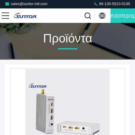
sales@suntor-intl.com
86-130-5810-0195
Απόσπασ
Προϊόντα