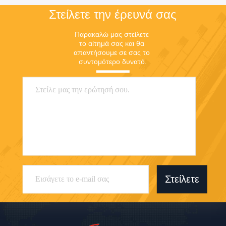
Στείλετε την έρευνά σας
Παρακαλώ μας στείλετε 
το αίτημά σας και θα 
απαντήσουμε σε σας το 
συντομότερο δυνατό.
Στείλετε