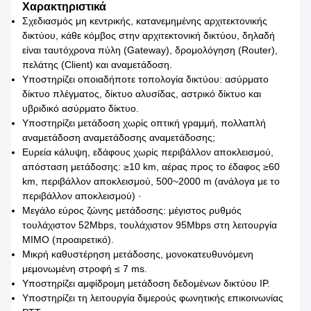
Χαρακτηριστικά
Σχεδιασμός μη κεντρικής, κατανεμημένης αρχιτεκτονικής
δικτύου, κάθε κόμβος στην αρχιτεκτονική δικτύου, δηλαδή
είναι ταυτόχρονα πύλη (Gateway), δρομολόγηση (Router),
πελάτης (Client) και αναμετάδοση.
Υποστηρίζει οποιαδήποτε τοπολογία δικτύου: ασύρματο
δίκτυο πλέγματος, δίκτυο αλυσίδας, αστρικό δίκτυο και
υβριδικό ασύρματο δίκτυο.
Υποστηρίζει μετάδοση χωρίς οπτική γραμμή, πολλαπλή
αναμετάδοση αναμετάδοσης αναμετάδοσης;
Ευρεία κάλυψη, εδάφους χωρίς περιβάλλον αποκλεισμού,
απόσταση μετάδοσης: ≥10 km, αέρας προς το έδαφος ≥60
km, περιβάλλον αποκλεισμού, 500~2000 m (ανάλογα με το
περιβάλλον αποκλεισμού) ·
Μεγάλο εύρος ζώνης μετάδοσης: μέγιστος ρυθμός
τουλάχιστον 52Mbps, τουλάχιστον 95Mbps στη λειτουργία
MIMO (προαιρετικό).
Μικρή καθυστέρηση μετάδοσης, μονοκατευθυνόμενη
μεμονωμένη στροφή ≤ 7 ms.
Υποστηρίζει αμφίδρομη μετάδοση δεδομένων δικτύου IP.
Υποστηρίζει τη λειτουργία διμερούς φωνητικής επικοινωνίας