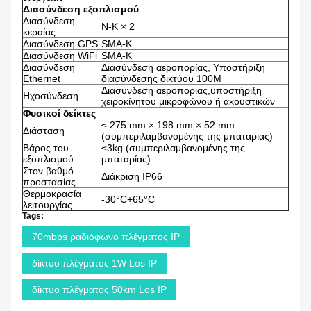
Διασύνδεση εξοπλισμού
Διασύνδεση
N-K × 2
κεραίας
Διασύνδεση GPS
SMA-K
Διασύνδεση WiFi
SMA-K
Διασύνδεση
Διασύνδεση αεροπορίας, Υποστήριξη
Ethernet
διασύνδεσης δικτύου 100M
Διασύνδεση αεροπορίας,υποστήριξη
Ηχοσύνδεση
χειροκίνητου μικροφώνου ή ακουστικών
Φυσικοί δείκτες
≤ 275 mm × 198 mm × 52 mm
Διάσταση
(συμπεριλαμβανομένης της μπαταρίας)
Βάρος του
≤3kg (συμπεριλαμβανομένης της
εξοπλισμού
μπαταρίας)
Στον βαθμό
Διάκριση IP66
προστασίας
Θερμοκρασία
-30°C+65°C
λειτουργίας
Tags:
70mbps ραδιόφωνο πλέγματος IP
δίκτυο πλέγματος 1W Los IP
δίκτυο πλέγματος 50km Los IP