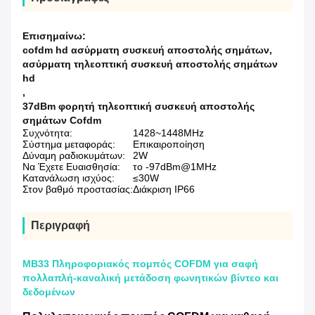
Επισημαίνω:
cofdm hd ασύρματη συσκευή αποστολής σημάτων
,
ασύρματη τηλεοπτική συσκευή αποστολής σημάτων
hd
,
37dBm φορητή τηλεοπτική συσκευή αποστολής
σημάτων Cofdm
Συχνότητα:
1428~1448MHz
Σύστημα μεταφοράς:
Επικαιροποίηση
Δύναμη ραδιοκυμάτων:
2W
Να Έχετε Ευαισθησία:
το -97dBm@1MHz
Κατανάλωση ισχύος:
≤30W
Στον βαθμό προστασίας:
Διάκριση IP66
Περιγραφή
MB33 Πληροφοριακός πομπός COFDM για σαφή
πολλαπλή-καναλική μετάδοση φωνητικών βίντεο και
δεδομένων