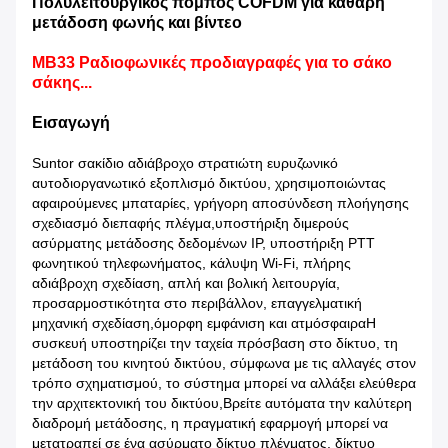
Πολυλειτουργικός πομπός COFDM για καθαρή
μετάδοση φωνής και βίντεο
MB33 Ραδιοφωνικές προδιαγραφές για το σάκο
σάκης...
Εισαγωγή
Suntor σακίδιο αδιάβροχο στρατιώτη ευρυζωνικό
αυτοδιοργανωτικό εξοπλισμό δικτύου, χρησιμοποιώντας
αφαιρούμενες μπαταρίες, γρήγορη αποσύνδεση πλοήγησης
σχεδιασμό διεπαφής πλέγμα,υποστήριξη διμερούς
ασύρματης μετάδοσης δεδομένων IP, υποστήριξη PTT
φωνητικού τηλεφωνήματος, κάλυψη Wi-Fi, πλήρης
αδιάβροχη σχεδίαση, απλή και βολική λειτουργία,
προσαρμοστικότητα στο περιβάλλον, επαγγελματική
μηχανική σχεδίαση,όμορφη εμφάνιση και ατμόσφαιραΗ
συσκευή υποστηρίζει την ταχεία πρόσβαση στο δίκτυο, τη
μετάδοση του κινητού δικτύου, σύμφωνα με τις αλλαγές στον
τρόπο σχηματισμού, το σύστημα μπορεί να αλλάξει ελεύθερα
την αρχιτεκτονική του δικτύου,Βρείτε αυτόματα την καλύτερη
διαδρομή μετάδοσης, η πραγματική εφαρμογή μπορεί να
μετατραπεί σε ένα ασύρματο δίκτυο πλέγματος, δίκτυο