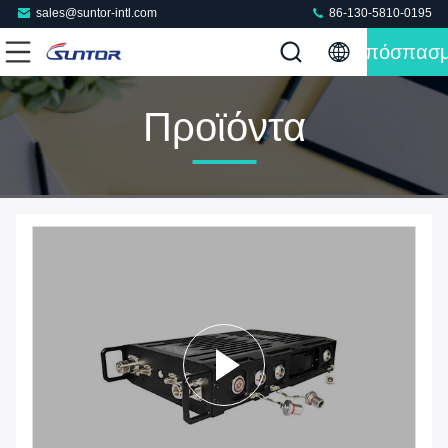
sales@suntor-intl.com
86-130-5810-0195
Απόσπασ
Προϊόντα