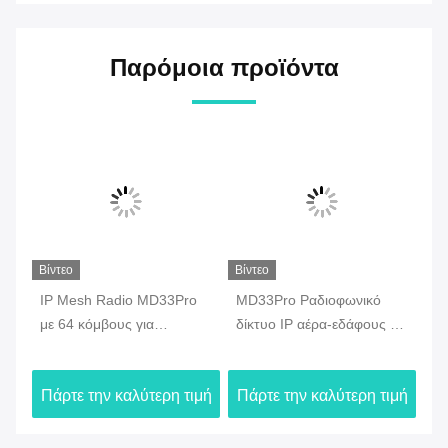
Παρόμοια προϊόντα
Βίντεο
Βίντεο
Βίν
IP Mesh Radio MD33Pro
MD33Pro Ραδιοφωνικό
MD
M
με 64 κόμβους για
δίκτυο IP αέρα-εδάφους με
Ra
μετάδοση δεδομένων από
τεχνολογία FHSS
AE
Drone
δε
ιμή
Πάρτε την καλύτερη τιμή
Πάρτε την καλύτερη τιμή
Πά