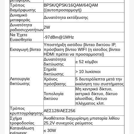
Τρόπος
BPSK/QPSK/16QAM/64QAM
διαμόρφωσης
((αυτοπροσαρμογή)
Δυναμικό
Δυνατότητα εκτόξευσης
μεταφοράς
Δυνατότητα
2W
ραδιοσυχνοτήτων
Να Έχετε
-97dBm@1MHz
Ευαισθησία
Υποστήριξη εισόδου βίντεο δικτύου IP,
Εισαγωγή βίντεο
πρόσβαση βίντεο WIFI (η είσοδος βίντεο
HDMI πρέπει να προσαρμοστεί)
Δυνατότητα
≥ 52 κόμβοι
δικτύωσης
Σημεία
> 10 λυκίσκοι
δικτύωσης
Λειτουργία
Χρόνος
5 δευτερόλεπτα μετά την
δικτύωσης
πρόσβασης
εκκίνηση του συστήματος
Μη κεντρικό δίκτυο,
Τοπολογία
αστρικό δίκτυο, δίκτυο
δικτύου
αλυσίδας, δίκτυο
πλέγματος κλπ.
Τρόπος
ΑΕΣ128/ΑΕΣ256
κρυπτογράφησης
Σχήμα
Αναθέτειται διαχωρίσιμη μπαταρία λιθίου
τροφοδοσίας
25,2V συνεχούς ρεύματος
Κατανάλωση
≤ 30W
ενέργειας