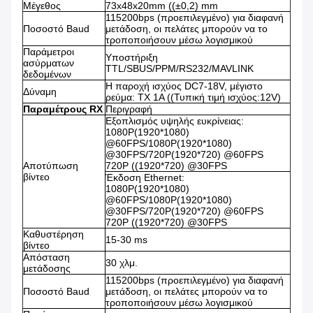
Μέγεθος
73x48x20mm ((±0,2) mm
115200bps (προεπιλεγμένο) για διαφανή
Ποσοστό Baud
μετάδοση, οι πελάτες μπορούν να το
τροποποιήσουν μέσω λογισμικού
Παράμετροι
Υποστήριξη
ασύρματων
TTL/SBUS/PPM/RS232/MAVLINK
δεδομένων
Η παροχή ισχύος DC7-18V, μέγιστο
Δύναμη
ρεύμα: TX 1A ((Τυπική τιμή ισχύος:12V)
Παραμέτρους RX
Περιγραφή
Εξοπλισμός υψηλής ευκρίνειας:
1080P(1920*1080)
@60FPS/1080P(1920*1080)
@30FPS/720P(1920*720) @60FPS
Αποτύπωση
720P ((1920*720) @30FPS
βίντεο
Έκδοση Ethernet:
1080P(1920*1080)
@60FPS/1080P(1920*1080)
@30FPS/720P(1920*720) @60FPS
720P ((1920*720) @30FPS
Καθυστέρηση
15-30 ms
βίντεο
Απόσταση
30 χλμ.
μετάδοσης
115200bps (προεπιλεγμένο) για διαφανή
Ποσοστό Baud
μετάδοση, οι πελάτες μπορούν να το
τροποποιήσουν μέσω λογισμικού