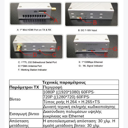
Τεχνικές παραμέτρους
Παράμετροι TX
Περιγραφή
1080P ((1920*1080) 60FPS·
720P ((1280*720) 60FPS·
Βίντεο
Τύπος ροής H.264 + H.265+TS
Δυνατή τεχνική σκληρής κωδικοποίησης
Διασύνδεση πολυμέσων υψηλής
Εισαγωγή βίντεο
ευκρίνειας και Ethernet
Απόσταση
Η αποτελεσματική απόσταση: 30 χλμ. Η
μετάδοσης
ομαλή μετάδοση βίντεο: 30 χλμ.