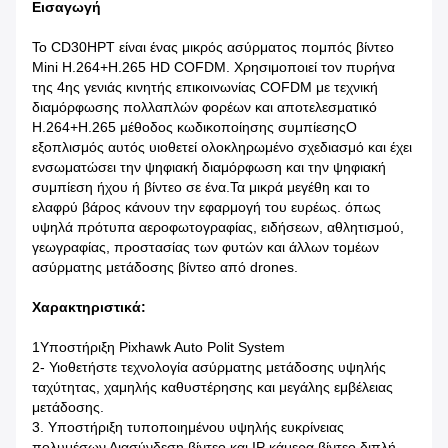
Εισαγωγή
Το CD30HPT είναι ένας μικρός ασύρματος πομπός βίντεο
Mini H.264+H.265 HD COFDM. Χρησιμοποιεί τον πυρήνα
της 4ης γενιάς κινητής επικοινωνίας COFDM με τεχνική
διαμόρφωσης πολλαπλών φορέων και αποτελεσματικό
H.264+H.265 μέθοδος κωδικοποίησης συμπίεσηςΟ
εξοπλισμός αυτός υιοθετεί ολοκληρωμένο σχεδιασμό και έχει
ενσωματώσει την ψηφιακή διαμόρφωση και την ψηφιακή
συμπίεση ήχου ή βίντεο σε ένα.Τα μικρά μεγέθη και το
ελαφρύ βάρος κάνουν την εφαρμογή του ευρέως. όπως
υψηλά πρότυπα αεροφωτογραφίας, ειδήσεων, αθλητισμού,
γεωγραφίας, προστασίας των φυτών και άλλων τομέων
ασύρματης μετάδοσης βίντεο από drones.
Χαρακτηριστικά:
1Υποστήριξη Pixhawk Auto Polit System
2- Υιοθετήστε τεχνολογία ασύρματης μετάδοσης υψηλής
ταχύτητας, χαμηλής καθυστέρησης και μεγάλης εμβέλειας
μετάδοσης.
3. Υποστήριξη τυποποιημένου υψηλής ευκρίνειας
πολυμέσων Διασύνδεση βίντεο και IP κάμερα βίντεο διπλή