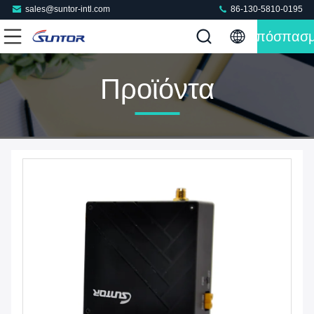
sales@suntor-intl.com
86-130-5810-0195
Απόσπασ
Προϊόντα