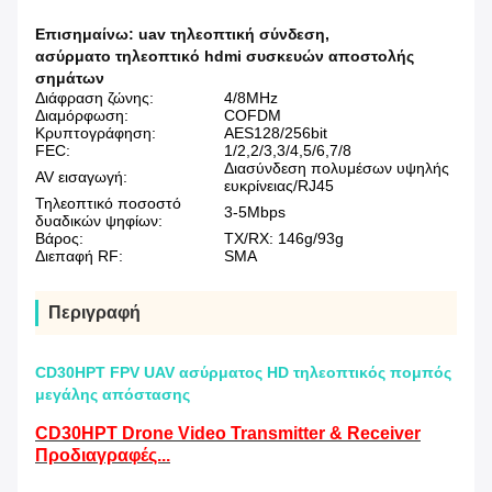
Επισημαίνω:
uav τηλεοπτική σύνδεση
,
ασύρματο τηλεοπτικό hdmi συσκευών αποστολής
σημάτων
Διάφραση ζώνης:
4/8MHz
Διαμόρφωση:
COFDM
Κρυπτογράφηση:
AES128/256bit
FEC:
1/2,2/3,3/4,5/6,7/8
Διασύνδεση πολυμέσων υψηλής
AV εισαγωγή:
ευκρίνειας/RJ45
Τηλεοπτικό ποσοστό
3-5Mbps
δυαδικών ψηφίων:
Βάρος:
TX/RX: 146g/93g
Διεπαφή RF:
SMA
Περιγραφή
CD30HPT FPV UAV ασύρματος HD τηλεοπτικός πομπός
μεγάλης απόστασης
CD30HPT Drone Video Transmitter & Receiver
Προδιαγραφές...