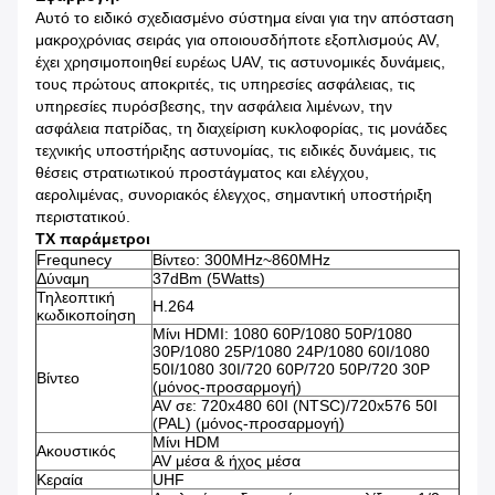
Αυτό το ειδικό σχεδιασμένο σύστημα είναι για την απόσταση
μακροχρόνιας σειράς για οποιουσδήποτε εξοπλισμούς AV,
έχει χρησιμοποιηθεί ευρέως UAV, τις αστυνομικές δυνάμεις,
τους πρώτους αποκριτές, τις υπηρεσίες ασφάλειας, τις
υπηρεσίες πυρόσβεσης, την ασφάλεια λιμένων, την
ασφάλεια πατρίδας, τη διαχείριση κυκλοφορίας, τις μονάδες
τεχνικής υποστήριξης αστυνομίας, τις ειδικές δυνάμεις, τις
θέσεις στρατιωτικού προστάγματος και ελέγχου,
αερολιμένας, συνοριακός έλεγχος, σημαντική υποστήριξη
περιστατικού.
TX παράμετροι
Frequnecy
Βίντεο: 300MHz~860MHz
Δύναμη
37dBm (5Watts)
Τηλεοπτική
H.264
κωδικοποίηση
Μίνι HDMI: 1080 60P/1080 50P/1080
30P/1080 25P/1080 24P/1080 60I/1080
50I/1080 30I/720 60P/720 50P/720 30P
Βίντεο
(μόνος-προσαρμογή)
AV σε: 720x480 60I (NTSC)/720x576 50I
(PAL) (μόνος-προσαρμογή)
Μίνι HDM
Ακουστικός
AV μέσα & ήχος μέσα
Κεραία
UHF