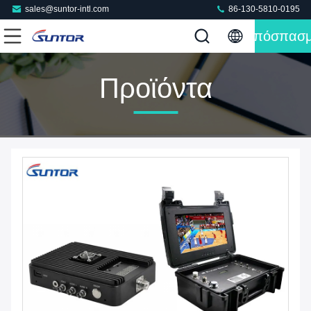
sales@suntor-intl.com
86-130-5810-0195
Απόσπασ
Προϊόντα