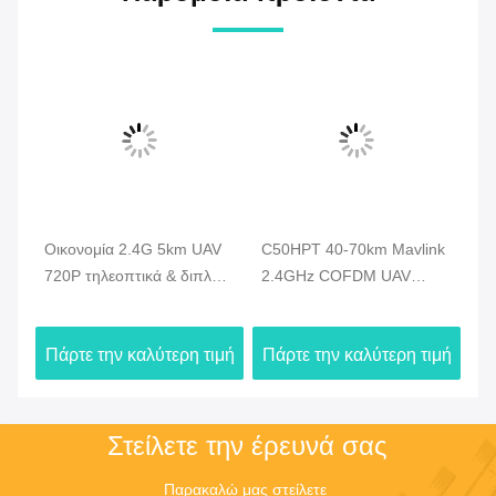
Οικονομία 2.4G 5km UAV
C50HPT 40-70km Mavlink
C
720P τηλεοπτικά & διπλά
2.4GHz COFDM UAV
κα
στοιχεία συσκευών
Video Transmitter Ultra
βι
αποστολής σημάτων HDMI
μακράς εμβέλειας
Βι
ιμή
Πάρτε την καλύτερη τιμή
Πάρτε την καλύτερη τιμή
Πά
κηφήνων τηλεοπτικά -
UP/Downlink
σύ
σύνδεση
δε
Στείλετε την έρευνά σας
Παρακαλώ μας στείλετε 