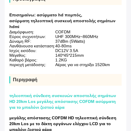
Επισημαίνω:
ασύρματο hd πομπός
,
ασύρματη τηλεοπτική συσκευή αποστολής σημάτων
hdmi
Διαμόρφωση:
COFDM
Εύρος συχνοτήτων:
UHF 300MHz~860MHz
Δύναμη RF:
37dBm (5Watts)
Λανθάνουσα κατάσταση:
40-80ms
Ισχύς εισόδου:
DC12V 3.5A
Μέγεθος:
140*45*215mm
Καθαρό βάρος:
1.2KG
περιοχή μετάδοσης:
Αέρας για να στηρίξει 1520km
Περιγραφή
τηλεοπτική σύνδεση συσκευών αποστολής σημάτων
HD 20km Los μεγάλης απόστασης COFDM ασύρματη
για το μπαλόνι ζεστού αέρα
μεγάλης απόστασης COFDM HD τηλεοπτική σύνδεση
20km Los με το δέκτη οργάνων ελέγχου LCD για το
μπαλόνι ζεστού αέρα