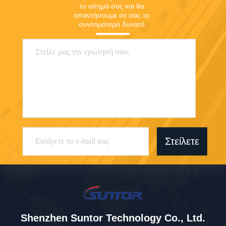
το αίτημά σας και θα 
απαντήσουμε σε σας το 
συντομότερο δυνατό.
Στείλετε
Shenzhen Suntor Technology Co., Ltd.