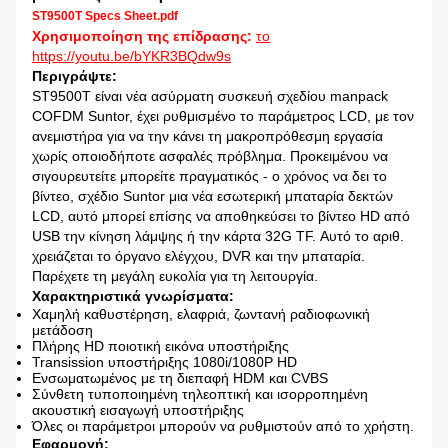
ST9500T Specs Sheet.pdf
Χρησιμοποίηση της επίδρασης:
το
https://youtu.be/bYKR3BQdw9s
Περιγράψτε:
ST9500T είναι νέα ασύρματη συσκευή σχεδίου manpack
COFDM Suntor, έχει ρυθμισμένο το παράμετρος LCD, με τον
ανεμιστήρα για να την κάνει τη μακροπρόθεσμη εργασία
χωρίς οποιοδήποτε ασφαλές πρόβλημα. Προκειμένου να
σιγουρευτείτε μπορείτε πραγματικός - ο χρόνος να δει το
βίντεο, σχέδιο Suntor μια νέα εσωτερική μπαταρία δεκτών
LCD, αυτό μπορεί επίσης να αποθηκεύσει το βίντεο HD από
USB την κίνηση λάμψης ή την κάρτα 32G TF. Αυτό το αριθ.
χρειάζεται το όργανο ελέγχου, DVR και την μπαταρία.
Παρέχετε τη μεγάλη ευκολία για τη λειτουργία.
Χαρακτηριστικά γνωρίσματα:
Χαμηλή καθυστέρηση, ελαφριά, ζωντανή ραδιοφωνική
μετάδοση
Πλήρης HD ποιοτική εικόνα υποστήριξης
Transission υποστήριξης 1080i/1080P HD
Ενσωματωμένος με τη διεπαφή HDM και CVBS
Σύνθετη τυποποιημένη τηλεοπτική και ισορροπημένη
ακουστική εισαγωγή υποστήριξης
Όλες οι παράμετροι μπορούν να ρυθμιστούν από το χρήστη.
Εφαρμογή: