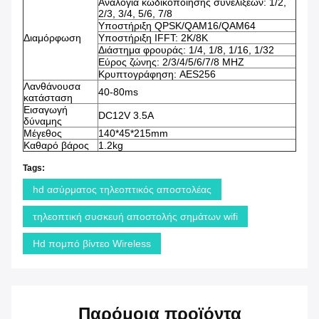
Αναλογία κωδικοποίησης συνελίξεων: 1/2,
2/3, 3/4, 5/6, 7/8
Υποστήριξη QPSK/QAM16/QAM64
Διαμόρφωση
Υποστήριξη IFFT: 2K/8K
Διάστημα φρουράς: 1/4, 1/8, 1/16, 1/32
Εύρος ζώνης: 2/3/4/5/6/7/8 MHZ
Κρυπτογράφηση: AES256
Λανθάνουσα
40-80ms
κατάσταση
Εισαγωγή
DC12V 3.5A
δύναμης
Μέγεθος
140*45*215mm
Καθαρό βάρος
1.2kg
Tags:
hd ασύρματος τηλεοπτικός αποστολέας
τηλεοπτική συσκευή αποστολής σημάτων wifi
Hd πομπό βίντεο Wireless
Παρόμοια προϊόντα