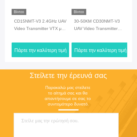
Βίντεο
Βίντεο
Βίν
ο
CD15NMT-V3 2.4GHz UAV
30-50KM CD30NMT-V3
C
ία
Video Transmitter VTX με
UAV Video Transmitter
Vi
πιστοποίηση CE
VTX για εργασία με drones
κρ
σε 2,4GHz 1,4GHz
ασ
ιμή
Πάρτε την καλύτερη τιμή
Πάρτε την καλύτερη τιμή
Πά
800MHz
συ
Dr
Στείλετε την έρευνά σας
Παρακαλώ μας στείλετε 
το αίτημά σας και θα 
απαντήσουμε σε σας το 
συντομότερο δυνατό.