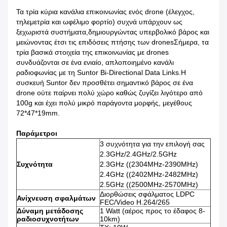
Τα τρία κύρια κανάλια επικοινωνίας ενός drone (έλεγχος,
τηλεμετρία και ωφέλιμο φορτίο) συχνά υπάρχουν ως
ξεχωριστά συστήματα,δημιουργώντας υπερβολικό βάρος και
μειώνοντας έτσι τις επιδόσεις πτήσης των dronesΣήμερα, τα
τρία βασικά στοιχεία της επικοινωνίας με drones
συνδυάζονται σε ένα ενιαίο, απλοποιημένο κανάλι
ραδιοφωνίας με τη Suntor Bi-Directional Data Links.Η
συσκευή Suntor δεν προσθέτει σημαντικό βάρος σε ένα
drone ούτε παίρνει πολύ χώρο καθώς ζυγίζει λιγότερο από
100g και έχει πολύ μικρό παράγοντα μορφής, μεγέθους
72*47*19mm.
Παράμετροι
3 συχνότητα για την επιλογή σας
2.3GHz/2.4GHz/2.5GHz
Συχνότητα
2.3GHz ((2304MHz-2390MHz)
2.4GHz ((2402MHz-2482MHz)
2.5GHz ((2500MHz-2570MHz)
Διορθώσεις σφάλματος LDPC
Ανίχνευση σφαλμάτων
FEC/Video H.264/265
Δύναμη μετάδοσης
1 Watt (αέρος προς το έδαφος 8-
ραδιοσυχνοτήτων
10km)