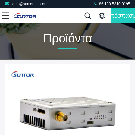
sales@suntor-intl.com
86-130-5810-0195
Απόσπασ
Προϊόντα