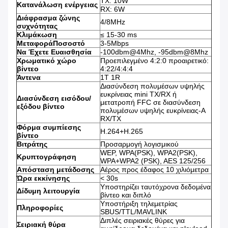
TX: 10W
Κατανάλωση ενέργειας
RX: 6W
Διάφρασμα ζώνης
4/8MHz
συχνότητας
Κλιμάκωση
≤ 15-30 ms
Μεταφορά
Ποσοστό
3-5Mbps
Να Έχετε Ευαισθησία
-100dbm@4Mhz, -95dbm@8Mhz
Χρωματικό χώρο
Προεπιλεγμένο 4:2:0 προαιρετικό:
βίντεο
4:22/4:4:4
Άντενα
1Τ 1R
Διασύνδεση πολυμέσων υψηλής
ευκρίνειας mini TX/RX ή
Διασύνδεση εισόδου/
μετατροπή FFC σε διασύνδεση
εξόδου βίντεο
πολυμέσων υψηλής ευκρίνειας-A
RX/TX
Φόρμα συμπίεσης
H.264+H.265
βίντεο
Β
ιτράτης
Προσαρμογή λογισμικού
WEP, WPA(PSK), WPA2(PSK),
Κρυπτογράφηση
WPA+WPA2 (PSK), AES 125/256
Απόσταση μετάδοσης
Αέρος προς έδαφος 10 χιλιόμετρα
Ώρα εκκίνησης
< 30s
Υποστηρίζει ταυτόχρονα δεδομένα
Δίδυμη λειτουργία
βίντεο και διπλό
Υποστήριξη τηλεμετρίας
Πληροφορίες
SBUS/TTL/MAVLINK
Διπλές σειριακές θύρες για
Σειριακή θύρα