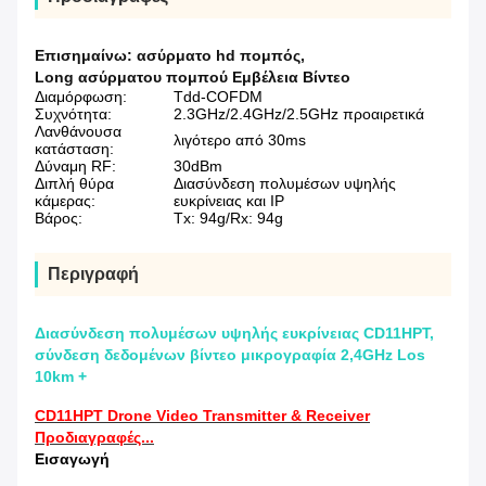
Επισημαίνω:
ασύρματο hd πομπός
,
Long ασύρματου πομπού Εμβέλεια Βίντεο
Διαμόρφωση:
Tdd-COFDM
Συχνότητα:
2.3GHz/2.4GHz/2.5GHz προαιρετικά
Λανθάνουσα
λιγότερο από 30ms
κατάσταση:
Δύναμη RF:
30dBm
Διπλή θύρα
Διασύνδεση πολυμέσων υψηλής
κάμερας:
ευκρίνειας και IP
Βάρος:
Tx: 94g/Rx: 94g
Περιγραφή
Διασύνδεση πολυμέσων υψηλής ευκρίνειας CD11HPT,
σύνδεση δεδομένων βίντεο μικρογραφία 2,4GHz Los
10km +
CD11HPT Drone Video Transmitter & Receiver
Προδιαγραφές...
Εισαγωγή