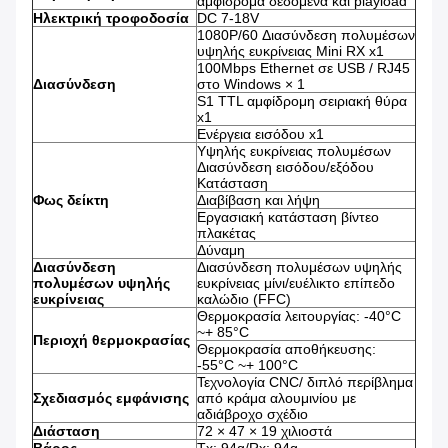
αμφίδρομα δεδομένα και playload
Ηλεκτρική τροφοδοσία
DC 7-18V
1080P/60 Διασύνδεση πολυμέσων
υψηλής ευκρίνειας Mini RX x1
100Mbps Ethernet σε USB / RJ45
Διασύνδεση
στο Windows × 1
S1 TTL αμφίδρομη σειριακή θύρα
x1
Ενέργεια εισόδου x1
Υψηλής ευκρίνειας πολυμέσων
Διασύνδεση εισόδου/εξόδου
Κατάσταση
Φως δείκτη
Διαβίβαση και λήψη
Εργασιακή κατάσταση βίντεο
πλακέτας
Δύναμη
Διασύνδεση
Διασύνδεση πολυμέσων υψηλής
πολυμέσων υψηλής
ευκρίνειας μίνι/ευέλικτο επίπεδο
ευκρίνειας
καλώδιο (FFC)
Θερμοκρασία λειτουργίας: -40°C
~+ 85°C
Περιοχή θερμοκρασίας
Θερμοκρασία αποθήκευσης:
-55°C ~+ 100°C
Τεχνολογία CNC/ διπλό περίβλημα
Σχεδιασμός εμφάνισης
από κράμα αλουμινίου με
αδιάβροχο σχέδιο
Διάσταση
72 × 47 × 19 χιλιοστά