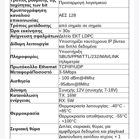
Τρόπος ρύθμισης της
Προσαρμογή λογισμικού
ταχύτητας των bit
Κρυπτογράφηση
καναλιού
ΑΕΣ 128
επικοινωνίας
Τρόπος μετάδοσης
από σημείο σε σημείο
Ώρα εκκίνησης
< 30s
Ανίχνευση σφαλμάτων
Δελτίο ΕΚΤ LDPC
Υποστηρίζει ταυτόχρονα IP βίντεο
Δίδυμη λειτουργία
και διπλό δεδομένα
Υποστήριξη
Πληροφορίες
SBUS/PPM/TTL/232/MAVLINK
τηλεμετρία
Πρωτόκολλο Ethernet
TCP/IP/UDP
Μεταφορά
Ποσοστό
3-5Mbps
- 100 dBm@4Mhz
Αισθησία
-95dbm@8Mhz
Δύναμη
Συνεχής 12V (συνεχής 7-18V)
Κατανάλωση
TX: 16W
ενέργειας
RX: 5W
Θερμοκρασία λειτουργίας: -40°C -
+85°C
Θερμοκρασία
Θερμοκρασία αποθήκευσης: -55°C
- +100°C
Διπλές σειριακές θύρες για
Σειριακή θύρα
αμφίδρομα δεδομένα και playload
Διασύνδεση εισόδου ισχύος × 1