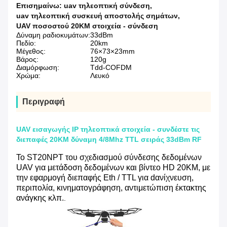
Επισημαίνω:
uav τηλεοπτική σύνδεση
,
uav τηλεοπτική συσκευή αποστολής σημάτων
,
UAV ποσοστού 20KM στοιχεία - σύνδεση
Δύναμη ραδιοκυμάτων:
33dBm
Πεδίο:
20km
Μέγεθος:
76×73×23mm
Βάρος:
120g
Διαμόρφωση:
Tdd-COFDM
Χρώμα:
Λευκό
Περιγραφή
UAV εισαγωγής IP τηλεοπτικά στοιχεία - συνδέστε τις
διεπαφές 20KM δύναμη 4/8Mhz TTL σειράς 33dBm RF
Το ST20NPT του σχεδιασμού σύνδεσης δεδομένων
UAV για μετάδοση δεδομένων και βίντεο HD 20KM, με
την εφαρμογή διεπαφής Eth / TTL για d
ανίχνευση,
περιπολία, κινηματογράφηση, αντιμετώπιση έκτακτης
ανάγκης κλπ.
.