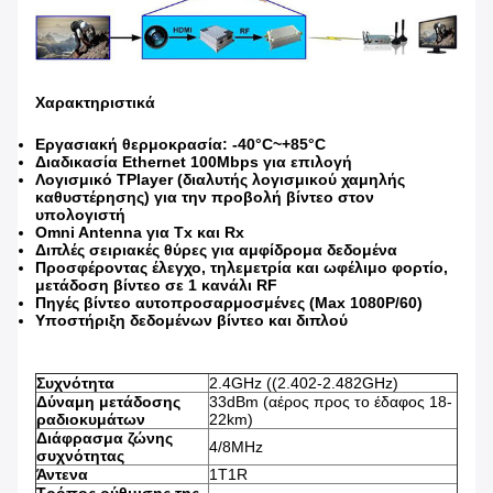
Χαρακτηριστικά
Εργασιακή θερμοκρασία: -40°C~+85°C
Διαδικασία Ethernet 100Mbps για επιλογή
Λογισμικό TPlayer (διαλυτής λογισμικού χαμηλής
καθυστέρησης) για την προβολή βίντεο στον
υπολογιστή
Omni Antenna για Tx και Rx
Διπλές σειριακές θύρες για αμφίδρομα δεδομένα
Προσφέροντας έλεγχο, τηλεμετρία και ωφέλιμο φορτίο,
μετάδοση βίντεο σε 1 κανάλι RF
Πηγές βίντεο αυτοπροσαρμοσμένες (Max 1080P/60)
Υποστήριξη δεδομένων βίντεο και διπλού
Συχνότητα
2.4GHz ((2.402-2.482GHz)
Δύναμη μετάδοσης
33dBm (αέρος προς το έδαφος 18-
ραδιοκυμάτων
22km)
Διάφρασμα ζώνης
4/8MHz
συχνότητας
Άντενα
1Τ1R