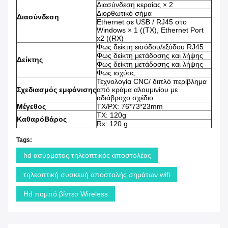
Διασύνδεση κεραίας × 2
Διορθωτικό σήμα
Διασύνδεση
Ethernet σε USB / RJ45 στο
Windows × 1 ((TX), Ethernet Port
x2 ((RX)
Φως δείκτη εισόδου/εξόδου RJ45
Φως δείκτη μετάδοσης και λήψης
Δείκτης
Φως δείκτη μετάδοσης και λήψης
Φως ισχύος
Τεχνολογία CNC/ διπλό περίβλημα
Σχεδιασμός εμφάνισης
από κράμα αλουμινίου με
αδιάβροχο σχέδιο
Μέγεθος
ΤΧ/ΡΧ: 76*73*23mm
TX: 120g
Καθαρό
Βάρος
Rx: 120 g
Tags:
hd ασύρματος τηλεοπτικός αποστολέας
τηλεοπτική συσκευή αποστολής σημάτων wifi
Hd πομπό βίντεο Wireless