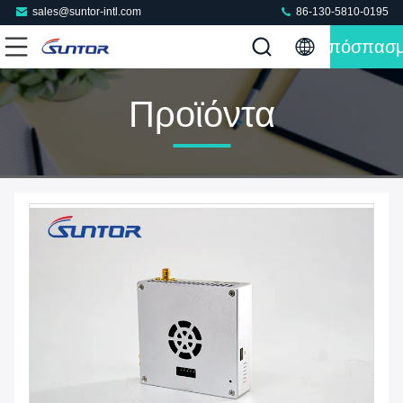
sales@suntor-intl.com
86-130-5810-0195
Απόσπασ
Προϊόντα