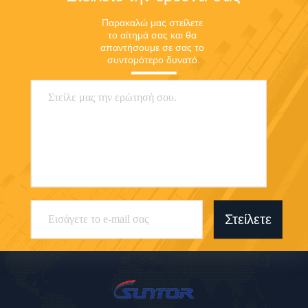
Παρακαλώ μας στείλετε 
το αίτημά σας και θα 
απαντήσουμε σε σας το 
συντομότερο δυνατό.
Στείλετε