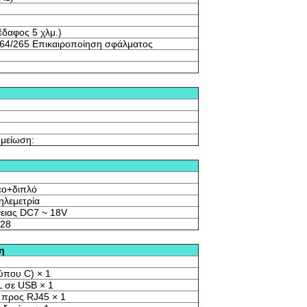
δαφος 5 χλμ.)
64/265 Επικαιροποίηση σφάλματος
ημείωση:
εο+διπλό
λεμετρία
ειας DC7 ~ 18V
28
η
ύπου C) × 1
 σε USB × 1
 προς RJ45 × 1