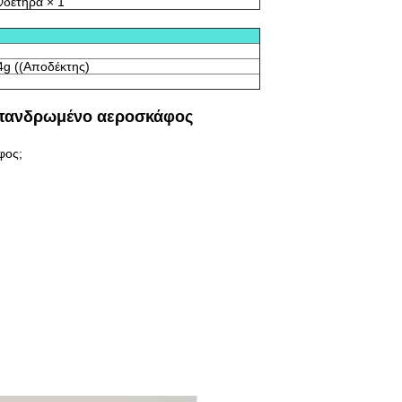
νδετήρα × 1
4g ((Αποδέκτης)
επανδρωμένο αεροσκάφος
φος;