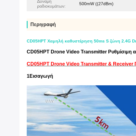
Δύναμη
500mW ((27dBm)
ραδιοκυμάτων:
Περιγραφή
CD05HPT Χαμηλή καθυστέρηση 50ms S ζώνη 2.4G Dron
CD05HPT Drone Video Transmitter Ρυθμίσιμη α
CD05HPT Drone Video Transmitter & Receiver 
1Εισαγωγή