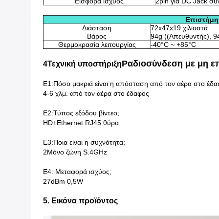
Εισφορά ισχύος
2pin για DC Jack συ
Επιστήμη
Διάσταση
72x47x19 χιλιοστά
Βάρος
94g ((Απευθυντής), 9
Θερμοκρασία λειτουργίας
-40°C ~ +85°C
Ραδιοσύνδεση με μη 
4Τεχνική υποστήριξη
Ε1:Πόσο μακριά είναι η απόσταση από τον αέρα στο έδα
4-6 χλμ. από τον αέρα στο έδαφος
Ε2:Τύπος εξόδου βίντεο;
HD+Ethernet RJ45 θύρα
Ε3:Ποια είναι η συχνότητα;
2Μόνο ζώνη S.4GHz
Ε4: Μεταφορά ισχύος;
27dBm 0,5W
5. Εικόνα προϊόντος