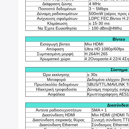
Διάφραση ζώνης
4 MHz
Ποσοστό δεδομένων
3 ~ 5Mbps
Δύναμη ραδιοκυμάτων
500mW (αέρος προς έ
Ανίχνευση σφαλμάτων
LDPC FEC,Βίντεο H.2
Κλιμάκωση
≤ 15-30 ms
Να Έχετε Ευαισθησία
- 100 dBm@4Mhz
Βίντεο
Εισαγωγή βίντεο
Μίνι HDMI
Απόφαση
Ultra HD 1080p/60fps
Συμπιεσμένη μορφή
H.264/H.265
Χρωματικό χώρο
4:2Ονομασία:4:22/4:4Σ
Σύστημα
Ώρα εκκίνησης
≤ 30s
Μεταφορά
Δεδομένα ελέγχου βίντ
Πρωτόκολλο δεδομένων
SBUS/TTL/MAVLINK Τη
Ηλεκτρική τροφοδοσία
Δύναμη παροχής ενέργ
Ασφάλεια
Κρυπτογράφηση AES1
Διασύνδεσ
Άντενα ραδιοσυχνοτήτων
SMA × 1
Διασύνδεση HDMI
Μίνι HDMI ((HDMI Τ
Διασύνδεση σειριακής θύρας
Συνεχή σύνδεση TTL
Διασύνδεση Ethernet
Σύνδεσμος Ethernet