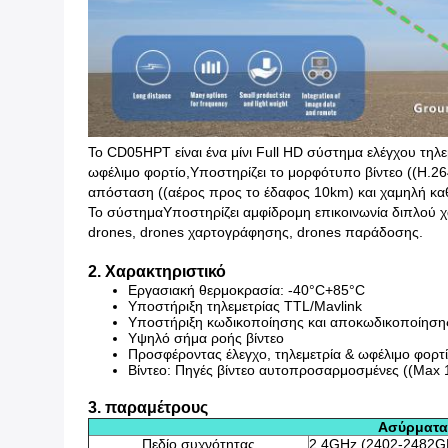
Το CD05HPT είναι ένα μίνι Full HD σύστημα ελέγχου τηλ
ωφέλιμο φορτίο,
Υποστηρίζει το μορφότυπο βίντεο ((H.2
απόσταση ((αέρος προς το έδαφος 10km) και χαμηλή κ
Το σύστημα
Υποστηρίζει αμφίδρομη επικοινωνία διπλού χ
drones, drones χαρτογράφησης, drones παράδοσης.
2. Χαρακτηριστικό
Εργασιακή θερμοκρασία: -40°C+85°C
Υποστήριξη τηλεμετρίας TTL/Mavlink
Υποστήριξη κωδικοποίησης και αποκωδικοποίησης
Υψηλό σήμα ροής βίντεο
Προσφέροντας έλεγχο, τηλεμετρία & ωφέλιμο φορτίο
Βίντεο: Πηγές βίντεο αυτοπροσαρμοσμένες ((Max 
3. παραμέτρους
Ασύρματα
Πεδίο συχνότητας
2.4GHz (2402-2482G