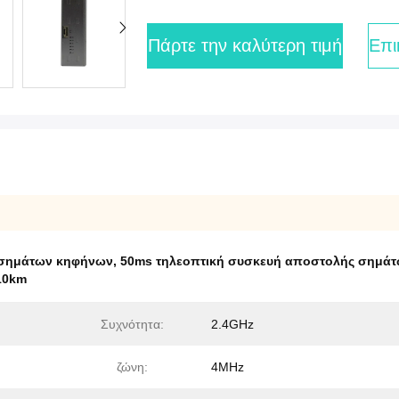
Πάρτε την καλύτερη τιμή
Επι
 σημάτων κηφήνων
,
50ms τηλεοπτική συσκευή αποστολής σημά
10km
Συχνότητα:
2.4GHz
ζώνη:
4MHz