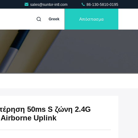
sales@suntor-intl.com
86-130-5810-0195
Απόσπασμα
Greek
έρηση 50ms S ζώνη 2.4G
 Airborne Uplink