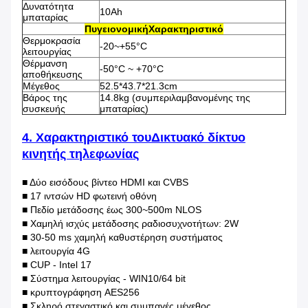
Δυνατότητα
10Ah
μπαταρίας
Π
υγειονομική
Χαρακτηριστικό
Θερμοκρασία
-20~+55°C
λειτουργίας
Θέρμανση
-50°C ~ +70°C
αποθήκευσης
Μέγεθος
52.5*43.7*21.3cm
Βάρος της
14.8kg (συμπεριλαμβανομένης της
συσκευής
μπαταρίας)
4. Χαρακτηριστικό του
Δικτυακό δίκτυο
κινητής τηλεφωνίας
■ Δύο εισόδους βίντεο HDMI και CVBS
■ 17 ιντσών HD φωτεινή οθόνη
■ Πεδίο μετάδοσης έως 300~500m NLOS
■ Χαμηλή ισχύς μετάδοσης ραδιοσυχνοτήτων: 2W
■ 30-50 ms χαμηλή καθυστέρηση συστήματος
■ λειτουργία 4G
■ CUP - Intel 17
■ Σύστημα λειτουργίας - WIN10/64 bit
■ κρυπτογράφηση AES256
■ Σκληρό στεγαστικό και συμπαγές μέγεθος