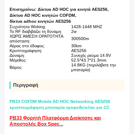
Επισημαίνω:
Δίκτυα AD HOC για κινητά AES256
,
Δίκτυα AD HOC κινητών COFDM
,
δίκτυα adhoc κινητών AES256
Συχνότητα Woking:
1428-1448 MHZ
Το RF διαβιβάζει τη δύναμη:
2w
ΧΩΡΙΣ ΆΜΕΣΗ ΟΡΑΤΌΤΗΤΑ
300500m
απόσταση:
Αέρας στο έδαφος:
30km
Κρυπτογράφηση:
AES256
Δύναμη:
Συνεχές ρεύμα 14.8V
Μέγεθος:
52.5*43.7*21.3mm
14.8KG (περιλάβετε την
Βάρος:
μπαταρία)
Περιγραφή
PB33 COFDM Mobile AD HOC Networking AES256
κρυπτογράφηση μπαταρία τροφοδοτείται για CC
PB33 Φορητή Πλατφόρμα Διοίκησης και
Αποστολής Box Spec...