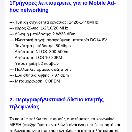
1Γρήγορες λεπτομέρειες για το Mobile Ad-
hoc networking
-
-- Τυπική συχνότητα εργασίας: 1428-1448MHz
--- εύρος ζώνης: 1/2/10/20 MHz
--- Δύναμη μετάδοσης: 2 W/33 dBm
--- Ηλεκτρική πηγή: αφαιρούμενη μπαταρία DC14.8V
--- Ταχύτητα μετάδοσης: 80Mbps
--- Απόσταση NLOS: 300-500m
--- Απόσταση LOS:10-20KM
--- Υποστήριξη 52 κόμβων
--- Πολλαπλές ομάδες συζήτησης
--- Ευαισθησία λήψης: - 97 dBm
--- Μεταμόρφωση: COFDM
2. Περιγραφή
Δικτυακό δίκτυο κινητής
τηλεφωνίας
Το κουτί εντολών του ευφυούς συστήματος επικοινωνίας
MESH (εφεξής "κουτί εντολών") είναι ένα ευφυές,φορητό και
πολυλειτουργικό σύστημα εντολής και αποστολής έκτακτης