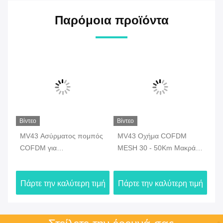
Παρόμοια προϊόντα
Βίντεο
Βίντεο
Βίν
sh
MV43 Ασύρματος πομπός
MV43 Οχήμα COFDM
MB
COFDM για
MESH 30 - 50Km Μακρά
Ασ
αυτοσυναρμολογημένο
εμβέλεια Centerless Ad
Χ
δίκτυο τοποθετημένο σε
Hoc Network Ασύρματο
ιμή
Πάρτε την καλύτερη τιμή
Πάρτε την καλύτερη τιμή
Πά
όχημα
ραδιοφώνημα ευρυζωνικό