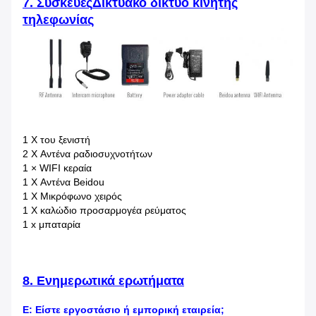
7.
Συσκευές
Δικτυακό δίκτυο κινητής
τηλεφωνίας
1 X του ξενιστή
2 X Αντένα ραδιοσυχνοτήτων
1 × WIFI κεραία
1 X Αντένα Beidou
1 X Μικρόφωνο χειρός
1 X καλώδιο προσαρμογέα ρεύματος
1 x μπαταρία
8
. Ενημερωτικά ερωτήματα
Ε: Είστε εργοστάσιο ή εμπορική εταιρεία;