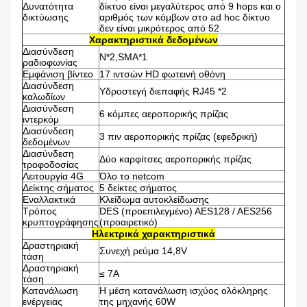
Δυνατότητα
δίκτυο είναι μεγαλύτερος από 9 hops και ο
δικτύωσης
αριθμός των κόμβων στο ad hoc δίκτυο
δεν είναι μικρότερος από 52
Χαρακτηριστικά δεδομένων
Διασύνδεση
N*2,SMA*1
ραδιοφωνίας
Εμφάνιση βίντεο
17 ιντσών HD φωτεινή οθόνη
Διασύνδεση
Υδροστεγή διεπαφής RJ45 *2
καλωδίων
Διασύνδεση
6 κόμπες αεροπορικής πρίζας
ιντερκόμ
Διασύνδεση
3 πιν αεροπορικής πρίζας (εφεδρική)
δεδομένων
Διασύνδεση
Δύο καρφίτσες αεροπορικής πρίζας
τροφοδοσίας
Λειτουργία 4G
Όλο το netcom
Δείκτης σήματος
5 δείκτες σήματος
Εναλλακτικά
Κλείδωμα αυτοκλείδωσης
Τρόπος
DES (προεπιλεγμένο) AES128 / AES256
κρυπτογράφησης
(προαιρετικό)
Ηλεκτρικά χαρακτηριστικά
Δραστηριακή
Συνεχή ρεύμα 14,8V
τάση
Δραστηριακή
≤ 7A
τάση
Κατανάλωση
Η μέση κατανάλωση ισχύος ολόκληρης
ενέργειας
της μηχανής 60W