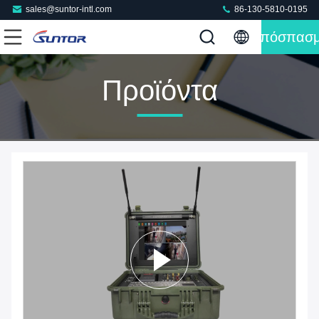
sales@suntor-intl.com
86-130-5810-0195
Απόσπασ
Προϊόντα