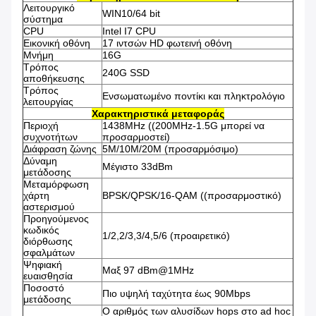
Λειτουργικό
WIN10/64 bit
σύστημα
CPU
Intel I7 CPU
Εικονική οθόνη
17 ιντσών HD φωτεινή οθόνη
Μνήμη
16G
Τρόπος
240G SSD
αποθήκευσης
Τρόπος
Ενσωματωμένο ποντίκι και πληκτρολόγιο
λειτουργίας
Χαρακτηριστικά μεταφοράς
Περιοχή
1438MHz ((200MHz-1.5G μπορεί να
συχνοτήτων
προσαρμοστεί)
Διάφραση ζώνης
5M/10M/20M (προσαρμόσιμο)
Δύναμη
Μέγιστο 33dBm
μετάδοσης
Μεταμόρφωση
χάρτη
BPSK/QPSK/16-QAM ((προσαρμοστικό)
αστερισμού
Προηγούμενος
κωδικός
1/2,2/3,3/4,5/6 (προαιρετικό)
διόρθωσης
σφαλμάτων
Ψηφιακή
Μαξ 97 dBm@1MHz
ευαισθησία
Ποσοστό
Πιο υψηλή ταχύτητα έως 90Mbps
μετάδοσης
Ο αριθμός των αλυσίδων hops στο ad hoc