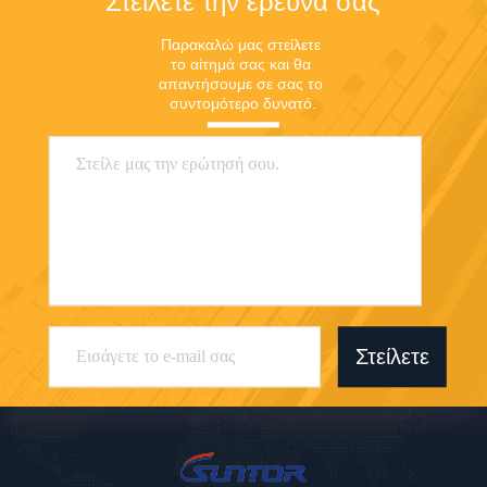
Στείλετε την έρευνά σας
Παρακαλώ μας στείλετε 
το αίτημά σας και θα 
απαντήσουμε σε σας το 
συντομότερο δυνατό.
Στείλετε