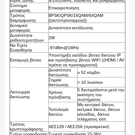
εύρος ζώνης
5/10/20MHz, ευέλικτος και ρυθμιζόμενος
Σύστημα
Επικαιροποίηση
μεταφοράς
Τρόπος
BPSK/QPSK/16QAM/64QAM
διαμόρφωσης
((αυτοπροσαρμογή)
Δυναμικό
Δυνατότητα εκτόξευσης
μεταφοράς
Δυνατότητα
2W
ραδιοσυχνοτήτων
Να Έχετε
-97dBm@1MHz
Ευαισθησία
Υποστήριξη εισόδου βίντεο δικτύου IP
Εισαγωγή βίντεο
και πρόσβασης βίντεο WIFI ((HDMI / AV
πρέπει να προσαρμοστεί)
Δυνατότητα
≥ 52 κόμβοι
δικτύωσης
Σημεία
> 10 λυκίσκοι
δικτύωσης
5 δευτερόλεπτα μετά την
Λειτουργία
Χρόνος
εκκίνηση του
δικτύωσης
πρόσβασης
συστήματος
Μη κεντρικό δίκτυο,
Τοπολογία
αστρικό δίκτυο, δίκτυο
δικτύου
αλυσίδας, δίκτυο
πλέγματος κλπ.
Τρόπος
ΑΕΣ128 / ΑΕΣ256 (προαιρετικό)
κρυπτογράφησης
Σχήμα τροφοδοσίας
Συνεχή τροφοδοσία 15-36V