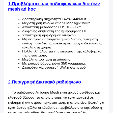
1.Προβλήματα των ραδιοφωνικών δικτύων
mesh ad hoc
Δραστηριακή συχνότητα 1428-1448MHz
Μέγιστη ροή κώδικα έως 90Mbps@20MHz
Απόσταση μετάδοσης LOS 10-50 km
Διαφανής διαβίβαση της ημερομηνίας ΠΕ
Υποστήριξη αμφίδρομου ιντερκόμ
Μη κεντρικό αυτοοργανωμένο δίκτυο, αυτόματη
επιλογή σύνδεσης, ευέλικτη λειτουργία δικτύωσης,
εύκολη στη χρήση
Πολλαπλή άλμα για την επέκταση της κάλυψης και
της απόστασης
Μεγάλη απόσταση μετάδοσης
Με ελαφρύ βάρος, μόνο 350 γραμμάρια.
Δικαιούται για συσκευή UVA ή φωτισμού
2.
Περιγραφή
Δικτυακό ραδιόφωνο
Το ραδιόφωνο Airborne Mesh είναι μικρού μεγέθους και
ελαφρού βάρους, το οποίο μπορεί να εγκατασταθεί σε
επίσημη ή αντίστροφη εγκατάσταση, η οποία είναι βολική για
εγκατάσταση,Όλοι οι κόμβοι σε περιβάλλον οπτικής οδού ή
εκτός οπτικής οδού, δεν χρειάζεται κεντρική πύλη.