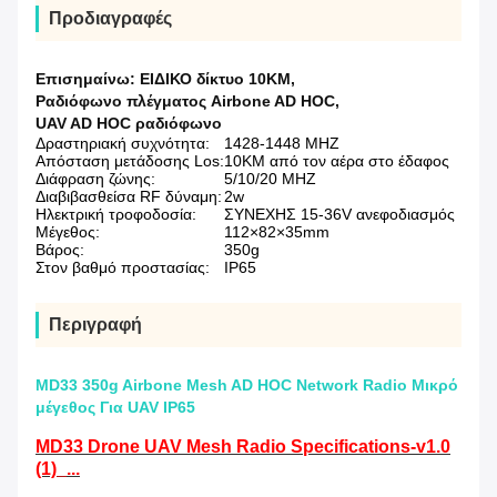
Προδιαγραφές
Επισημαίνω:
ΕΙΔΙΚΟ δίκτυο 10KM
,
Ραδιόφωνο πλέγματος Airbone AD HOC
,
UAV AD HOC ραδιόφωνο
Δραστηριακή συχνότητα:
1428-1448 MHZ
Απόσταση μετάδοσης Los:
10KM από τον αέρα στο έδαφος
Διάφραση ζώνης:
5/10/20 MHZ
Διαβιβασθείσα RF δύναμη:
2w
Ηλεκτρική τροφοδοσία:
ΣΥΝΕΧΗΣ 15-36V ανεφοδιασμός
Μέγεθος:
112×82×35mm
Βάρος:
350g
Στον βαθμό προστασίας:
IP65
Περιγραφή
MD33 350g Airbone Mesh AD HOC Network Radio Μικρό
μέγεθος Για UAV IP65
MD33 Drone UAV Mesh Radio Specifications-v1.0
(1)_...