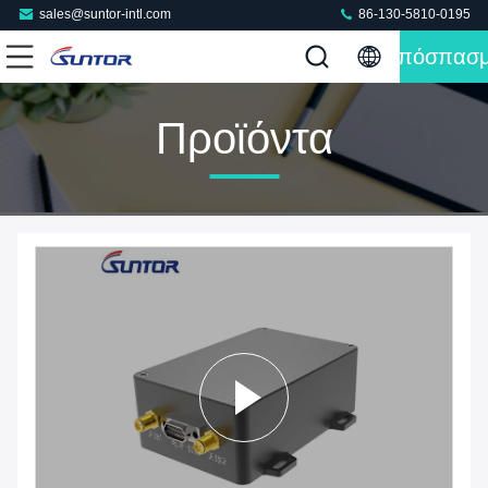
sales@suntor-intl.com
86-130-5810-0195
Απόσπασ
Προϊόντα