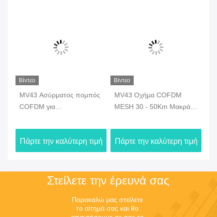
Βίντεο
Βίντεο
Βίν
MV43 Ασύρματος πομπός
MV43 Οχήμα COFDM
MB
COFDM για
MESH 30 - 50Km Μακρά
Ασ
αυτοσυναρμολογημένο
εμβέλεια Centerless Ad
Χ
δίκτυο τοποθετημένο σε
Hoc Network Ασύρματο
ιμή
Πάρτε την καλύτερη τιμή
Πάρτε την καλύτερη τιμή
Πά
όχημα
ραδιοφώνημα ευρυζωνικό
Στείλετε την έρευνά σας
Παρακαλώ μας στείλετε 
το αίτημά σας και θα 