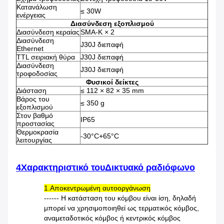
Κατανάλωση
≤ 30W
ενέργειας
Διασύνδεση εξοπλισμού
Διασύνδεση κεραίας
SMA-K × 2
Διασύνδεση
J30J διεπαφή
Ethernet
TTL σειριακή θύρα
J30J διεπαφή
Διασύνδεση
J30J διεπαφή
τροφοδοσίας
Φυσικοί δείκτες
Διάσταση
≤ 112 × 82 × 35 mm
Βάρος του
≤ 350 g
εξοπλισμού
Στον βαθμό
IP65
προστασίας
Θερμοκρασία
-30°C+65°C
λειτουργίας
4Χαρακτηριστικό του
Δικτυακό ραδιόφωνο
1.Αποκεντρωμένη αυτοοργάνωση
------ Η κατάσταση του κόμβου είναι ίση, δηλαδή
μπορεί να χρησιμοποιηθεί ως τερματικός κόμβος,
αναμεταδοτικός κόμβος ή κεντρικός κόμβος