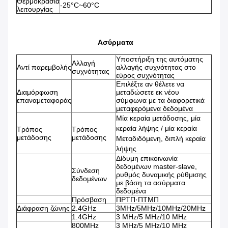
Θερμοκρασία
-25°C~60°C
λειτουργίας
Ασύρματα
Υποστήριξη της αυτόματης
Αλλαγή
Αντί παρεμβολής
αλλαγής συχνότητας στο
συχνότητας
εύρος συχνότητας
Επιλέξτε αν θέλετε να
Διαμόρφωση
μεταδώσετε εκ νέου
επαναμεταφοράς
σύμφωνα με τα διαφορετικά
μεταφερόμενα δεδομένα
Μία κεραία μετάδοσης, μία
κεραία λήψης / μία κεραία
Τρόπος
Τρόπος
μετάδοσης
μετάδοσης
Μεταδιδόμενη, διπλή κεραία
λήψης
Δίδυμη επικοινωνία
δεδομένων master-slave,
Σύνδεση
ρυθμός δυναμικής ρύθμισης
δεδομένων
με βάση τα ασύρματα
δεδομένα
Πρόσβαση
ΠΡΤΠ·ΠΤΜΠ
Διάφραση ζώνης
2.4GHz
3MHz/5MHz/10MHz/20MHz
1.4GHz
3 MHz/5 MHz/10 MHz
800MHz
3 MHz/5 MHz/10 MHz