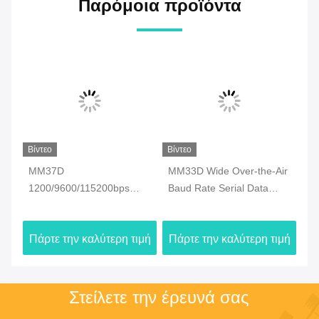
Παρόμοια προϊόντα
Βίντεο
Βίντεο
Βίν
ύς
MM37D
MM33D Wide Over-the-Air
MM
1200/9600/115200bps
Baud Rate Serial Data
30
Αλληλένδεση δεδομένων
Radio Data Link DTL
Li
 /
ραδιοφώνου DTL RS232 /
RS232 / RS485 / TTL
ιμή
Πάρτε την καλύτερη τιμή
Πάρτε την καλύτερη τιμή
Πά
RS485 / TTL
Ηλεκτρονική σύνδεση
δεδομένων
Στείλετε την έρευνά σας