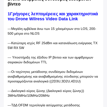
βίντεο
1Γρήγορες λεπτομέρειες και χαρακτηριστικά
του Drone Wilress Video Data Link
---Μεγάλη εμβέλεια άνω των 15 χιλιομέτρων στο LOS, 200-
500 μέτρα στο NLOS
---Κατώτερη ισχύς RF 25dBm και κατανάλωση ενέργειας TX
5W RX 5W
--- Υποστήριξη της έξόδου IP βίντεο και των αμφίδρομων
σειριακών δεδομένων TTL
---Οι ταχύτητες μετάδοσης συνδέσμου δεδομένων
αναβαθμισμένης και αναβαθμισμένης σύνδεσης μπορούν να
προσαρμόζονται αναλογικά ((2D3U,3D2U,4D1U)
---Διαλογικό εύρος ζώνης (Διαλογικό εύρος ζώνης))
3MHz/5MHz/10MHz/20MHz
---ΤΔΔ OFDM τεχνολογία ασύρματης μετάδοσης