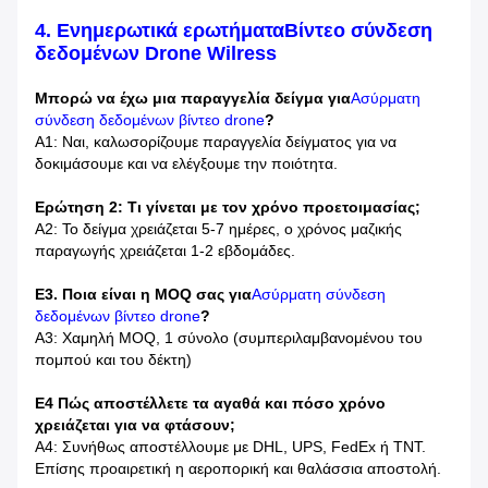
4. Ενημερωτικά ερωτήματα
Βίντεο σύνδεση
δεδομένων Drone Wilress
Μπορώ να έχω μια παραγγελία δείγμα για
Ασύρματη
σύνδεση δεδομένων βίντεο drone
?
Α1: Ναι, καλωσορίζουμε παραγγελία δείγματος για να
δοκιμάσουμε και να ελέγξουμε την ποιότητα.
Ερώτηση 2: Τι γίνεται με τον χρόνο προετοιμασίας;
Α2: Το δείγμα χρειάζεται 5-7 ημέρες, ο χρόνος μαζικής
παραγωγής χρειάζεται 1-2 εβδομάδες.
Ε3. Ποια είναι η MOQ σας για
Ασύρματη σύνδεση
δεδομένων βίντεο drone
?
Α3: Χαμηλή MOQ, 1 σύνολο (συμπεριλαμβανομένου του
πομπού και του δέκτη)
Ε4 Πώς αποστέλλετε τα αγαθά και πόσο χρόνο
χρειάζεται για να φτάσουν;
Α4: Συνήθως αποστέλλουμε με DHL, UPS, FedEx ή TNT.
Επίσης προαιρετική η αεροπορική και θαλάσσια αποστολή.