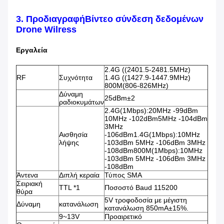
3. Προδιαγραφή
Βίντεο σύνδεση δεδομένων
Drone Wilress
Εργαλεία
2.4G ((2401.5-2481.5MHz)
RF
Συχνότητα
1.4G ((1427.9-1447.9MHz)
800M(806-826MHz)
Δύναμη
25dBm±2
ραδιοκυμάτων
2.4G(1Mbps):20MHz -99dBm
10MHz -102dBm5MHz -104dBm
3MHz
Αισθησία
-106dBm1.4G(1Mbps):10MHz
λήψης
-103dBm 5MHz -106dBm 3MHz
-108dBm800M(1Mbps):10MHz
-103dBm 5MHz -106dBm 3MHz
-108dBm
Άντενα
Διπλή κεραία
Τύπος SMA
Σειριακή
TTL *1
Ποσοστό Baud 115200
θύρα
5V τροφοδοσία με μέγιστη
Δύναμη
κατανάλωση
κατανάλωση 850mA±15%.
9~13V
Προαιρετικό