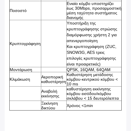
Ενιαίο κόμβο υποστηρίζει
έως 30Mbps, προσαρμοστική
Ποσοστό
μέση ταχύτητα συστήματος
διανομής
Υποστήριξη της
κρυπτογράφησης στρώσης
διαμόρφωσης χρήστη 2 για
απενεργοποίηση
Κρυπτογράφηση
Και κρυπτογράφηση (ZUC,
SNOW3G, AES τρεις
επιλογές κρυπτογράφησης
είναι προαιρετικές)
Μοντάρωση
QPSK, 16QAM, 64QAM
Καθυστέρηση μετάδοσης
Αεροπορική
Κλιμάκωση
κόμβου-κεντρικού κόμβου <
καθυστέρηση
10 ms
καθυστέρηση εκκίνησης
Αναβολή
κόμβου εισόδου/κόμβου
εκκίνησης
σκλάβου < 15 δευτερόλεπτα
Ξεκίνηση
Χρόνος <1min
δικτύου