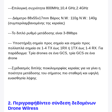
---Επιλογική συχνότητα 800MHz,10,4 GHz,2.4GHz
--- Διάμετρο 88x55x17mm Βάρος N.W.: 110g N.W.: 140g
(συμπεριλαμβανομένης της κεραίας)
---Το διπλό ρυθμό μετάδοσης είναι 3-8Mbps
--- Υποστήριξη σημείο προς σημείο και σημείο προς
πολλαπλά σημεία σε 1-4 TX έως 1RX ή 1TX έως 1-4 RX. Για
παράδειγμα: Τρία drones σε ένα GCS, τρία GCS σε ένα
drone
---Σχεδιασμός διπλής ποικιλομορφίας κεραίας για να γίνει η
ποιότητα μετάδοσης του σήματος πιο σταθερή και υψηλή
ευαισθησία λήψης
2. Περιγραφή
Βίντεο σύνδεση δεδομένων
Drone Wilress