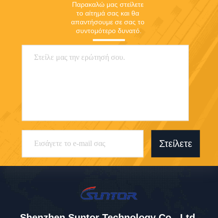
Παρακαλώ μας στείλετε 
το αίτημά σας και θα 
απαντήσουμε σε σας το 
συντομότερο δυνατό.
Στείλετε
Shenzhen Suntor Technology Co., Ltd.