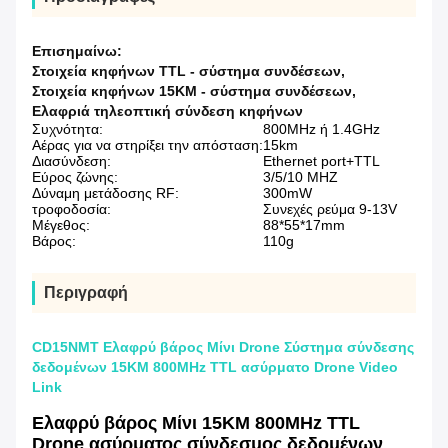
Επισημαίνω:
Στοιχεία κηφήνων TTL - σύστημα συνδέσεων
,
Στοιχεία κηφήνων 15KM - σύστημα συνδέσεων
,
Ελαφριά τηλεοπτική σύνδεση κηφήνων
Συχνότητα:
800MHz ή 1.4GHz
Αέρας για να στηρίξει την απόσταση:
15km
Διασύνδεση:
Ethernet port+TTL
Εύρος ζώνης:
3/5/10 MHZ
Δύναμη μετάδοσης RF:
300mW
τροφοδοσία:
Συνεχές ρεύμα 9-13V
Μέγεθος:
88*55*17mm
Βάρος:
110g
Περιγραφή
CD15NMT Ελαφρύ βάρος Μίνι Drone Σύστημα σύνδεσης
δεδομένων 15KM 800MHz TTL ασύρματο Drone Video
Link
Ελαφρύ βάρος Μίνι 15KM 800MHz TTL
Drone ασύρματος σύνδεσμος δεδομένων