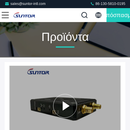
sales@suntor-intl.com
86-130-5810-0195
Απόσπασ
Προϊόντα