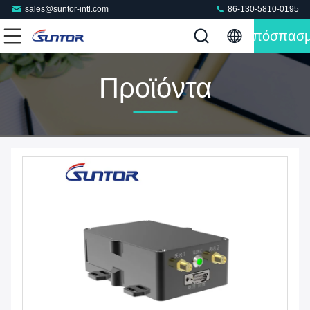
sales@suntor-intl.com
86-130-5810-0195
Απόσπασ
Προϊόντα