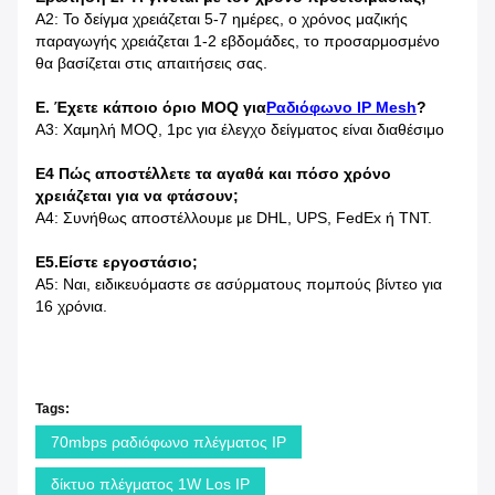
Α2: Το δείγμα χρειάζεται 5-7 ημέρες, ο χρόνος μαζικής
παραγωγής χρειάζεται 1-2 εβδομάδες, το προσαρμοσμένο
θα βασίζεται στις απαιτήσεις σας.
Ε. Έχετε κάποιο όριο MOQ για
Ραδιόφωνο IP Mesh
?
Α3: Χαμηλή MOQ, 1pc για έλεγχο δείγματος είναι διαθέσιμο
Ε4 Πώς αποστέλλετε τα αγαθά και πόσο χρόνο
χρειάζεται για να φτάσουν;
Α4: Συνήθως αποστέλλουμε με DHL, UPS, FedEx ή TNT.
Ε5.Είστε εργοστάσιο;
Α5: Ναι, ειδικευόμαστε σε ασύρματους πομπούς βίντεο για
16 χρόνια.
Tags:
70mbps ραδιόφωνο πλέγματος IP
δίκτυο πλέγματος 1W Los IP