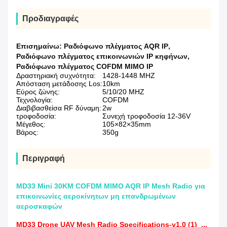
Προδιαγραφές
Επισημαίνω:
Ραδιόφωνο πλέγματος AQR IP
,
Ραδιόφωνο πλέγματος επικοινωνιών IP κηφήνων
,
Ραδιόφωνο πλέγματος COFDM MIMO IP
Δραστηριακή συχνότητα:
1428-1448 MHZ
Απόσταση μετάδοσης Los:
10km
Εύρος ζώνης:
5/10/20 MHZ
Τεχνολογία:
COFDM
Διαβιβασθείσα RF δύναμη:
2w
τροφοδοσία:
Συνεχή τροφοδοσία 12-36V
Μέγεθος:
105×82×35mm
Βάρος:
350g
Περιγραφή
MD33 Mini 30KM COFDM MIMO AQR IP Mesh Radio για
επικοινωνίες αεροκίνητων μη επανδρωμένων
αεροσκαφών
MD33 Drone UAV Mesh Radio Specifications-v1.0 (1)_...