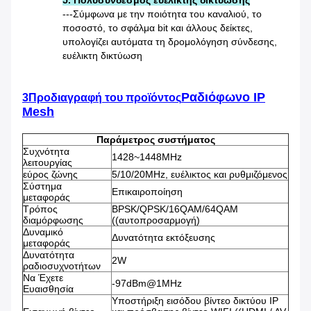
5. Πολυσύνδεσμος ευέλικτης δικτύωσης
---Σύμφωνα με την ποιότητα του καναλιού, το
ποσοστό, το σφάλμα bit και άλλους δείκτες,
υπολογίζει αυτόματα τη δρομολόγηση σύνδεσης,
ευέλικτη δικτύωση
Ραδιόφωνο IP
3Προδιαγραφή του προϊόντος
Mesh
Παράμετρος συστήματος
Συχνότητα
1428~1448MHz
λειτουργίας
εύρος ζώνης
5/10/20MHz, ευέλικτος και ρυθμιζόμενος
Σύστημα
Επικαιροποίηση
μεταφοράς
Τρόπος
BPSK/QPSK/16QAM/64QAM
διαμόρφωσης
((αυτοπροσαρμογή)
Δυναμικό
Δυνατότητα εκτόξευσης
μεταφοράς
Δυνατότητα
2W
ραδιοσυχνοτήτων
Να Έχετε
-97dBm@1MHz
Ευαισθησία
Υποστήριξη εισόδου βίντεο δικτύου IP