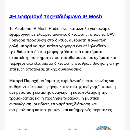
4Η εφαρμογή της
Ραδιόφωνο IP Mesh
Το Airebone IP Mesh Radio είναι κατάλληλο για σενάρια
εφαρμογών με ελαφρές ανάγκες δικτύωσης, όπως τα UAV.
Γρήγορη πρόσβαση στο δίκτυο, αυτόματη πολλαπλή
ρολή,μπορεί να σχηματίσει γρήγορα ένα αλληλένδετο
τρισδιάστατο δίκτυο με φορητά/ατομικά συστήματα
στρατιώτη, συστήματα που τοποθετούνται σε οχήματα και
περιφερειακό εξοπλισμό δικτύωσης σταθμών βάσης, για την
επίτευξη αποτελεσματικής συνεργασίας.
Μπορεί.
Παροχή ασύρματης ευρυζωνικής επικοινωνίας για
καθήκοντα "καιρού ειρήνης και έκτακτης ανάγκης", όπως η
αντιμετώπιση έκτακτης ανάγκης, η καταπολέμηση της
τρομοκρατίας και η πρόληψη ταραχών, η μυστική
αναγνώριση, οι ειδικές επιχειρήσεις,διάσωση και
αντιμετώπιση καταστροφών, και καθημερινές περιπολίες.