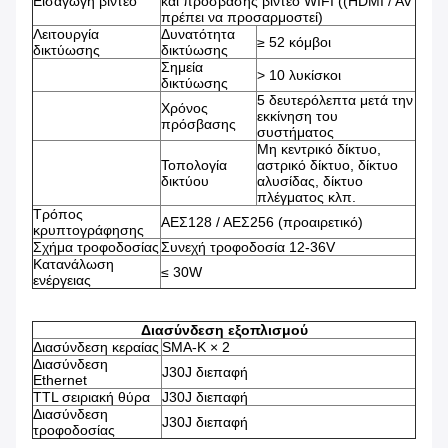
Εισαγωγή βίντεο
και πρόσβασης βίντεο WIFI ((HDMI / AV
πρέπει να προσαρμοστεί)
Λειτουργία
Δυνατότητα
≥ 52 κόμβοι
δικτύωσης
δικτύωσης
Σημεία
> 10 λυκίσκοι
δικτύωσης
5 δευτερόλεπτα μετά την
Χρόνος
εκκίνηση του
πρόσβασης
συστήματος
Μη κεντρικό δίκτυο,
Τοπολογία
αστρικό δίκτυο, δίκτυο
δικτύου
αλυσίδας, δίκτυο
πλέγματος κλπ.
Τρόπος
ΑΕΣ128 / ΑΕΣ256 (προαιρετικό)
κρυπτογράφησης
Σχήμα τροφοδοσίας
Συνεχή τροφοδοσία 12-36V
Κατανάλωση
≤ 30W
ενέργειας
Διασύνδεση εξοπλισμού
Διασύνδεση κεραίας
SMA-K × 2
Διασύνδεση
J30J διεπαφή
Ethernet
TTL σειριακή θύρα
J30J διεπαφή
Διασύνδεση
J30J διεπαφή
τροφοδοσίας