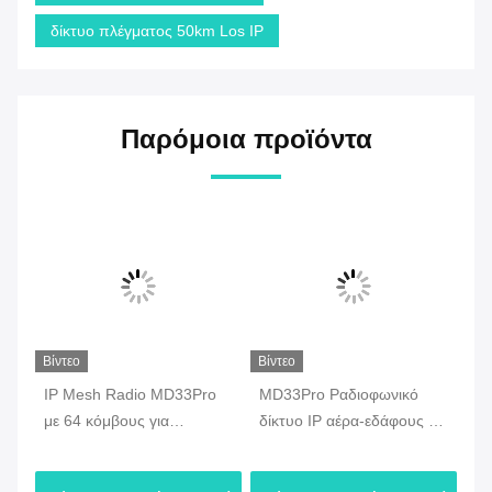
δίκτυο πλέγματος 50km Los IP
Παρόμοια προϊόντα
Βίντεο
Βίντεο
Βίν
IP Mesh Radio MD33Pro
MD33Pro Ραδιοφωνικό
MD
M
με 64 κόμβους για
δίκτυο IP αέρα-εδάφους με
Ra
μετάδοση δεδομένων από
τεχνολογία FHSS
AE
Drone
δε