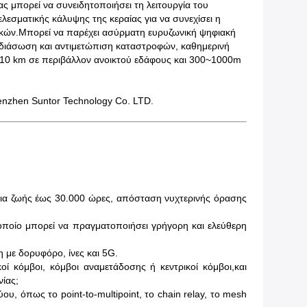
ς μπορεί να συνειδητοποιήσει τη λειτουργία του
εσματικής κάλυψης της κεραίας για να συνεχίσει η
τατικών.Μπορεί να παρέχει ασύρματη ευρυζωνική ψηφιακή
, διάσωση και αντιμετώπιση καταστροφών, καθημερινή
 10 km σε περιβάλλον ανοικτού εδάφους και 300~1000m
enzhen Suntor Technology Co. LTD.
εια ζωής έως 30.000 ώρες, απόσταση νυχτερινής όρασης
ο οποίο μπορεί να πραγματοποιήσει γρήγορη και ελεύθερη
 με δορυφόρο, ίνες και 5G.
ί κόμβοι, κόμβοι αναμετάδοσης ή κεντρικοί κόμβοι,και
ίας;
 όπως το point-to-multipoint, το chain relay, το mesh