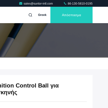
sales@suntor-intl.com
86-130-5810-0195
Απόσπασμα
Greek
tion Control Ball για
σκηνής