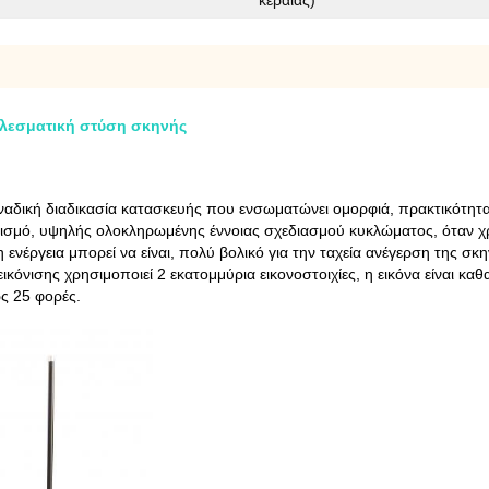
κεραίας)
τελεσματική στύση σκηνής
οναδική διαδικασία κατασκευής που ενσωματώνει ομορφιά, πρακτικότητα 
σμό, υψηλής ολοκληρωμένης έννοιας σχεδιασμού κυκλώματος, όταν χρησ
 ενέργεια μπορεί να είναι, πολύ βολικό για την ταχεία ανέγερση της σ
νισης χρησιμοποιεί 2 εκατομμύρια εικονοστοιχίες, η εικόνα είναι καθα
ς 25 φορές.