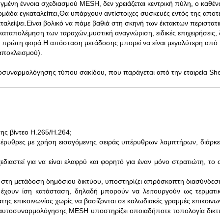
μένη έννοια σχεδιασμού MESH, δεν χρειάζεται κεντρική πύλη, ο καθένα
άδα εγκαταλείπει,Θα υπάρχουν αντίστοιχες συσκευές εντός της αποτελ
εγκαταλείψει.Είναι βολικό να πάμε βαθιά στη σκηνή των έκτακτων περισ
ν καταπολέμηση των ταραχών,μυστική αναγνώριση, ειδικές επιχειρήσεις
ια πρώτη φορά.Η απόσταση μετάδοσης μπορεί να είναι μεγαλύτερη από
αποκλεισμού).
οσυναρμολόγησης τύπου σακίδου, που παράγεται από την εταιρεία Sh
ης βίντεο H.265/H.264;
υπέρυθρες με χρήση εισαγόμενης σειράς υπέρυθρων λαμπτήρων, διάρκ
εδιαστεί για να είναι ελαφρύ και φορητό για έναν μόνο στρατιώτη, τ
αι στη μετάδοση δημόσιου δικτύου, υποστηρίζει απρόσκοπτη διασύνδεση
 έχουν ίση κατάσταση, δηλαδή μπορούν να λειτουργούν ως τερματικο
ς επικοινωνίας χωρίς να βασίζονται σε καλωδιακές γραμμές επικοινων
υτοσυναρμολόγησης MESH υποστηρίζει οποιαδήποτε τοπολογία δικτύου,