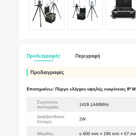
Προδιαγραφές
Περιγραφή
Προδιαγραφές
Επισημαίνω:
Πύργο ελέγχου υψηλής ευκρίνειας IP 
Συχνότητα
1428-1448MHz
λειτουργίας:
Διαβιβασθείσα
2W
δύναμη:
Μέγεθος:
≤ 600 mm × 196 mm × 67 m