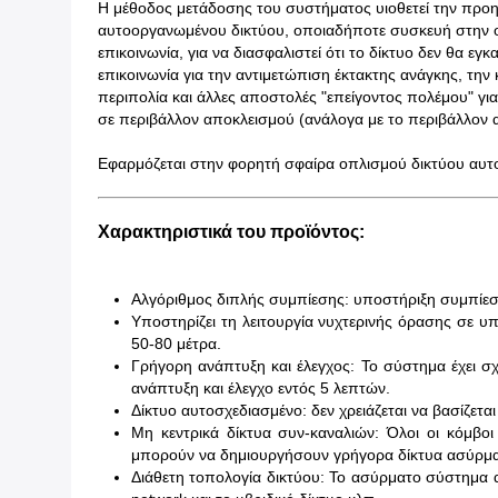
Η μέθοδος μετάδοσης του συστήματος υιοθετεί την προηγ
αυτοοργανωμένου δικτύου, οποιαδήποτε συσκευή στην ομ
επικοινωνία, για να διασφαλιστεί ότι το δίκτυο δεν θα 
επικοινωνία για την αντιμετώπιση έκτακτης ανάγκης, τη
περιπολία και άλλες αποστολές "επείγοντος πολέμου" γ
σε περιβάλλον αποκλεισμού (ανάλογα με το περιβάλλον 
Εφαρμόζεται στην φορητή σφαίρα οπλισμού δικτύου αυτ
Χαρακτηριστικά του προϊόντος:
Αλγόριθμος διπλής συμπίεσης: υποστήριξη συμπίεσ
Υποστηρίζει τη λειτουργία νυχτερινής όρασης σε 
50-80 μέτρα.
Γρήγορη ανάπτυξη και έλεγχος: Το σύστημα έχει σχ
ανάπτυξη και έλεγχο εντός 5 λεπτών.
Δίκτυο αυτοσχεδιασμένο: δεν χρειάζεται να βασίζετ
Μη κεντρικά δίκτυα συν-καναλιών: Όλοι οι κόμβοι
μπορούν να δημιουργήσουν γρήγορα δίκτυα ασύρματη
Διάθετη τοπολογία δικτύου: Το ασύρματο σύστημα α