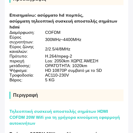
Επισημαίνω:
ασύρματο hd πομπός
,
ασύρματη τηλεοπτική συσκευή αποστολής σημάτων
hdmi
Διαμόρφωση:
COFDM
Εύρος
300MHz~4400MHz
συχνοτήτων:
Εύρος ζώνης
2/2.5/4/8MHz
καναλιών:
Πρότυπο:
H.264/mpeg-2
περιοχή
Los: 2050km ΧΩΡΙΣ ΆΜΕΣΗ
μετάδοσης:
ΟΡΑΤΌΤΗΤΑ: 1020km
Ψήφισμα:
HD 10870P συμβατό με το SD
Τροφοδοσία:
AC110-230V
Βάρος:
5 KG
Περιγραφή
Τηλεοπτική συσκευή αποστολής σημάτων HDMI
COFDM 20W Wifi για τη γρήγορα κινούμενη εφαρμογή
αυτοκινήτων