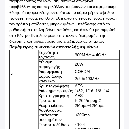
περιβάλλοντος πόλεων, σημαντικών σεναρίων
περιβάλλοντος και περιβάλλοντος βουνών και διαφορετικής
θέσης, διαφορετικές γωνίες, όπως το κύριο μέρος υψηλού -
ποιοτική εικόνα, και θα ληφθεί από τις εικόνες, τους ήχους, ή
τον τρόπο μετάδοσης μικροκυμάτων μετάδοσης από το
ραδιο σήμα στη λαμβάνουσα θέση, κατόπιν θα μεταφερθεί
στο Κέντρο Εντολών μέσω της άλλων διαδρομής, της
διανομής και τηλεοπτικής της επεξεργασίας σήματος.
Παράμετρος συσκευών αποστολής σημάτων
Συχνότητα
300MHz~4.4GHz
εργασίας
Δύναμη
20W
παραγωγής
Διαμόρφωση
COFDM
RF
Εύρος ζώνης
2/2.5/4/8MHz
καναλιών
Κρυπτογράφηση
AES
Διάστημα φρουράς
1/32, 1/16, 1/8, 1/4
Κρυπτογράφηση
AES
Πρότυπα
H.264/mpeg-2
Ρεύμα κώδικα
2Mbps~12Mbps
Λανθάνουσα
κατάσταση
≤300ms
συστημάτων
Ποσοστό λάθους
≤10-6