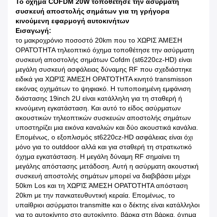
Το όχημα COFDM 20W τοποθέτησε την ασύρματη
συσκευή αποστολής σημάτων για τη γρήγορα
κινούμενη εφαρμογή αυτοκινήτων
Εισαγωγή:
το μακροχρόνιο ποσοστό 20km που το ΧΩΡΙΣ ΆΜΕΣΗ
ΟΡΑΤΌΤΗΤΑ τηλεοπτικό όχημα τοποθέτησε την ασύρματη
συσκευή αποστολής σημάτων Cofdm (st6220cz-HD) είναι
μεγάλη συσκευή ασφάλειας δύναμης RF που σχεδιάστηκε
ειδικά για ΧΩΡΊΣ ΆΜΕΣΗ ΟΡΑΤΌΤΗΤΑ κινητό transmisson
εικόνας οχημάτων το ψηφιακό. Η τυποποιημένη εμφάνιση
διάστασης 19inch 2U είναι κατάλληλη για τη σταθερή ή
κινούμενη εγκατάσταση. Και αυτό το είδος ασύρματων
ακουστικών τηλεοπτικών συσκευών αποστολής σημάτων
υποστηρίζει μια εικόνα καναλιών και δύο ακουστικά κανάλια.
Επομένως, ο εξοπλισμός st6220cz-HD ασφάλειας είναι όχι
μόνο για το outddoor αλλά και για σταθερή τη στρατιωτικό
όχημα εγκατάσταση. Η μεγάλη δύναμη RF σημαίνει τη
μεγάλης απόστασης μετάδοση. Αυτή η ασύρματη ακουστική
συσκευή αποστολής σημάτων μπορεί να διαβιβάσει μέχρι
50km Los και τη ΧΩΡΊΣ ΆΜΕΣΗ ΟΡΑΤΌΤΗΤΑ απόσταση
20km με την πανκατευθυντική κεραία. Επομένως, το
υπαίθριοι ασύρματοι transmitte και ο δέκτης είναι κατάλληλοι
για το αυτοκίνητο στο αυτοκίνητο, βάρκα στη βάρκα, όχημα