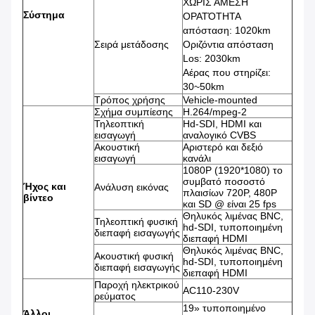
ΧΩΡΙΣ ΆΜΕΣΗ
Σύστημα
ΟΡΑΤΌΤΗΤΑ
απόσταση: 1020km
Σειρά μετάδοσης
Οριζόντια απόσταση
Los: 2030km
Αέρας που στηρίζει:
30~50km
Τρόπος χρήσης
Vehicle-mounted
Σχήμα συμπίεσης
H.264/mpeg-2
Τηλεοπτική
Hd-SDI, HDMI και
εισαγωγή
αναλογικό CVBS
Ακουστική
Αριστερό και δεξιό
εισαγωγή
κανάλι
1080P (1920*1080) το
συμβατό ποσοστό
Ήχος και
Ανάλυση εικόνας
πλαισίων 720P, 480P
βίντεο
και SD @ είναι 25 fps
Θηλυκός λιμένας BNC,
Τηλεοπτική φυσική
hd-SDI, τυποποιημένη
διεπαφή εισαγωγής
διεπαφή HDMI
Θηλυκός λιμένας BNC,
Ακουστική φυσική
hd-SDI, τυποποιημένη
διεπαφή εισαγωγής
διεπαφή HDMI
Παροχή ηλεκτρικού
AC110-230V
ρεύματος
19» τυποποιημένο
Άλλοι