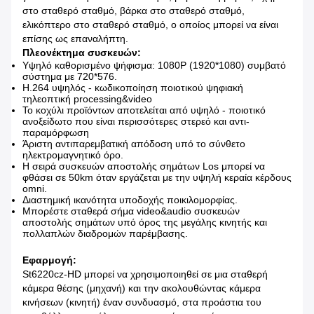
στο σταθερό σταθμό, βάρκα στο σταθερό σταθμό,
ελικόπτερο στο σταθερό σταθμό, ο οποίος μπορεί να είναι
επίσης ως επαναλήπτη.
Πλεονέκτημα συσκευών:
Υψηλό καθορισμένο ψήφισμα: 1080P (1920*1080) συμβατό
σύστημα με 720*576.
H.264 υψηλός - κωδικοποίηση ποιοτικού ψηφιακή
τηλεοπτική processing&video
Το κοχύλι προϊόντων αποτελείται από υψηλό - ποιοτικό
ανοξείδωτο που είναι περισσότερες στερεό και αντι-
παραμόρφωση
Άριστη αντιπαρεμβατική απόδοση υπό το σύνθετο
ηλεκτρομαγνητικό όρο.
Η σειρά συσκευών αποστολής σημάτων Los μπορεί να
φθάσει σε 50km όταν εργάζεται με την υψηλή κεραία κέρδους
omni.
Διαστημική ικανότητα υποδοχής ποικιλομορφίας.
Μπορέστε σταθερά σήμα video&audio συσκευών
αποστολής σημάτων υπό όρος της μεγάλης κινητής και
πολλαπλών διαδρομών παρέμβασης.
Εφαρμογή:
St6220cz-HD μπορεί να χρησιμοποιηθεί σε μια σταθερή
κάμερα θέσης (μηχανή) και την ακολουθώντας κάμερα
κινήσεων (κινητή) έναν συνδυασμό, στα προάστια του