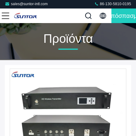
sales@suntor-intl.com
86-130-5810-0195
Απόσπασ
Προϊόντα