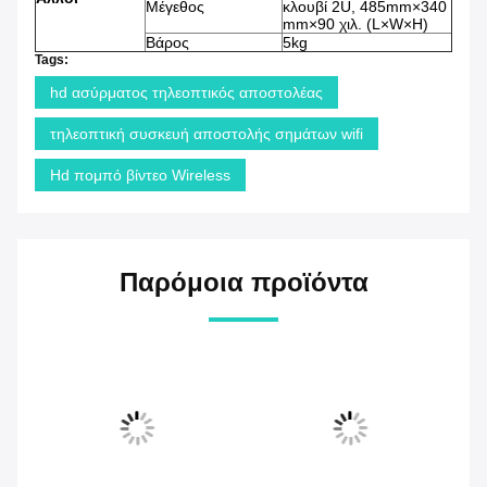
Μέγεθος
κλουβί 2U, 485mm×340
mm×90 χιλ. (L×W×H)
Βάρος
5kg
Tags:
hd ασύρματος τηλεοπτικός αποστολέας
τηλεοπτική συσκευή αποστολής σημάτων wifi
Hd πομπό βίντεο Wireless
Παρόμοια προϊόντα