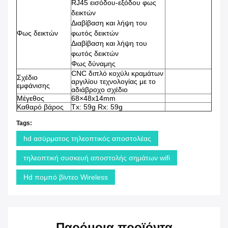
RJ45 εισόδου-εξόδου φως
δεικτών
Διαβίβαση και λήψη του
Φως δεικτών
φωτός δεικτών
Διαβίβαση και λήψη του
φωτός δεικτών
Φως δύναμης
CNC διπλό κοχύλι κραμάτων
Σχέδιο
αργιλίου τεχνολογίας με το
εμφάνισης
αδιάβροχο σχέδιο
Μέγεθος
68×48x14mm
Καθαρό βάρος
Tx: 59g Rx: 59g
Tags:
hd ασύρματος τηλεοπτικός αποστολέας
τηλεοπτική συσκευή αποστολής σημάτων wifi
Hd πομπό βίντεο Wireless
Παρόμοια προϊόντα