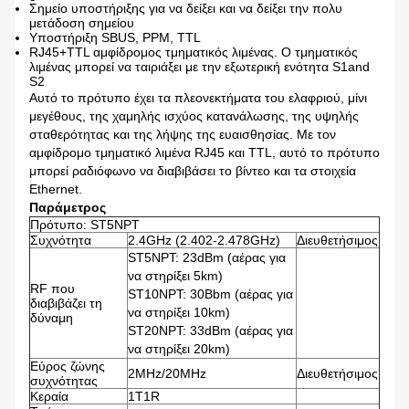
Σημείο υποστήριξης για να δείξει και να δείξει την πολυ
μετάδοση σημείου
Υποστήριξη SBUS, PPM, TTL
RJ45+TTL αμφίδρομος τμηματικός λιμένας. Ο τμηματικός
λιμένας μπορεί να ταιριάξει με την εξωτερική ενότητα S1and
S2
Αυτό το πρότυπο έχει τα πλεονεκτήματα του ελαφριού, μίνι
μεγέθους, της χαμηλής ισχύος κατανάλωσης, της υψηλής
σταθερότητας και της λήψης της ευαισθησίας. Με τον
αμφίδρομο τμηματικό λιμένα RJ45 και TTL, αυτό το πρότυπο
μπορεί ραδιόφωνο να διαβιβάσει το βίντεο και τα στοιχεία
Ethernet.
Παράμετρος
Πρότυπο: ST5NPT
Συχνότητα
2.4GHz (2.402-2.478GHz)
Διευθετήσιμος
ST5NPT: 23dBm (αέρας για
να στηρίξει 5km)
RF που
ST10NPT: 30Bbm (αέρας για
διαβιβάζει τη
να στηρίξει 10km)
δύναμη
ST20NPT: 33dBm (αέρας για
να στηρίξει 20km)
Εύρος ζώνης
2MHz/20MHz
Διευθετήσιμος
συχνότητας
Κεραία
1T1R