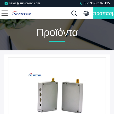
sales@suntor-intl.com
86-130-5810-0195
Απόσπασ
Προϊόντα