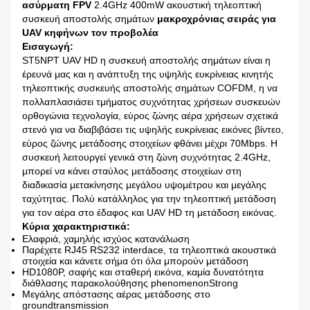
ασύρματη FPV
2.4GHz 400mW ακουστική τηλεοπτική
συσκευή αποστολής σημάτων
μακροχρόνιας σειράς
για
UAV κηφήνων τον προβολέα
Εισαγωγή:
ST5NPT UAV HD η συσκευή αποστολής σημάτων είναι η
έρευνά μας και η ανάπτυξη της υψηλής ευκρίνειας κινητής
τηλεοπτικής συσκευής αποστολής σημάτων COFDM, η να
πολλαπλασιάσει τμήματος συχνότητας χρήσεων συσκευών
ορθογώνια τεχνολογία, εύρος ζώνης αέρα χρήσεων σχετικά
στενό για να διαβιβάσει τις υψηλής ευκρίνειας εικόνες βίντεο,
εύρος ζώνης μετάδοσης στοιχείων φθάνει μέχρι 70Mbps. Η
συσκευή λειτουργεί γενικά στη ζώνη συχνότητας 2.4GHz,
μπορεί να κάνει σταύλος μετάδοσης στοιχείων στη
διαδικασία μετακίνησης μεγάλου υψομέτρου και μεγάλης
ταχύτητας. Πολύ κατάλληλος για την τηλεοπτική μετάδοση
για τον αέρα στο έδαφος και UAV HD τη μετάδοση εικόνας.
Κύρια χαρακτηριστικά:
Ελαφριά, χαμηλής ισχύος κατανάλωση
Παρέχετε RJ45 RS232 interdace, τα τηλεοπτικά ακουστικά
στοιχεία και κάνετε σήμα ότι όλα μπορούν μετάδοση
HD1080P, σαφής και σταθερή εικόνα, καμία δυνατότητα
διάθλασης παρακολούθησης phenomenonStrong
Μεγάλης απόστασης αέρας μετάδοσης στο
groundtransmission