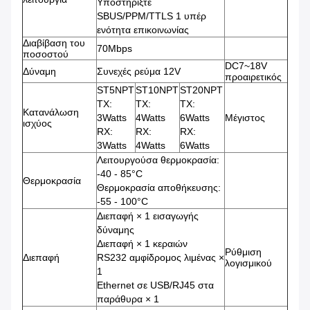
Υποστηρίξτε
SBUS/PPM/TTLS 1 υπέρ
ενότητα επικοινωνίας
Διαβίβαση του
70Mbps
ποσοστού
DC7~18V
Δύναμη
Συνεχές ρεύμα 12V
προαιρετικός
ST5NPT
ST10NPT
ST20NPT
TX:
TX:
TX:
Κατανάλωση
3Watts
4Watts
6Watts
Μέγιστος
ισχύος
RX:
RX:
RX:
3Watts
4Watts
6Watts
Λειτουργούσα θερμοκρασία:
-40 - 85°C
Θερμοκρασία
Θερμοκρασία αποθήκευσης:
-55 - 100°C
Διεπαφή × 1 εισαγωγής
δύναμης
Διεπαφή × 1 κεραιών
Ρύθμιση
Διεπαφή
RS232 αμφίδρομος λιμένας ×
λογισμικού
1
Ethernet σε USB/RJ45 στα
παράθυρα × 1