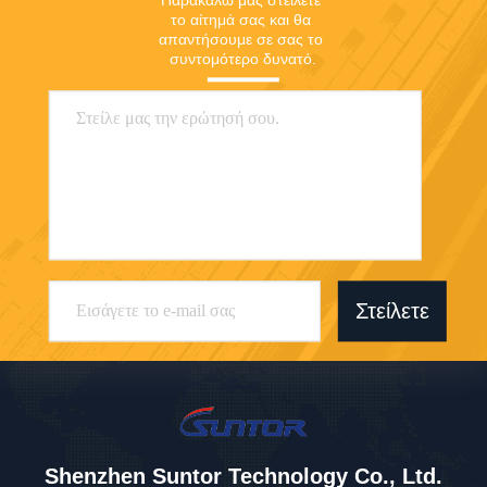
Παρακαλώ μας στείλετε 
το αίτημά σας και θα 
απαντήσουμε σε σας το 
συντομότερο δυνατό.
Στείλετε
Shenzhen Suntor Technology Co., Ltd.