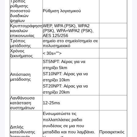
Τρόπος
ρύθμισης
ποσοστού
Ρύθμιση λογισμικού
δυαδικών
ψηφίων
Κρυπτογράφηση
WEP, WPA (PSK), WPA2
καναλιών
(PSK), WPA+WPA2 (PSK),
επικοινωνίας
AES 125/256
Τρόπος
σημείο στο σημείο/σημείο σε
μετάδοσης
πολυσημειακό
Χρόνος
< 30s="">
ξεκινήματος
ST5NPT: Αέρας για να
στηρίξει 5km
ST10NPT: Αέρας για να
Απόσταση
μετάδοσης
στηρίξει 10km
ST20NPT: Αέρας για να
στηρίξει 20km
Λανθάνουσα
κατάσταση
12-25ms
συστημάτων
Ενσωματώστε τις
πολλαπλάσιες ραδιο
συνδέσεις σε μια που
Διπλής
κατεύθυνσης
μεταδίδει και που λαμβάνει.
Προαιρετικός
λειτουργία