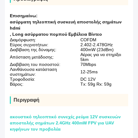
Επισημαίνω:
ασύρματη τηλεοπτική συσκευή αποστολής σημάτων
hdmi
,
Long ασύρματου πομπού Εμβέλεια Βίντεο
Διαμόρφωση:
COFDM
Εύρος συχνοτήτων:
2.402-2.478GHz
Διαβίβαση της δύναμης:
400mW (23dBm)
Αέρας για να στηρίξει
Απόσταση μετάδοσης:
5km
Διαβίβαση του ποσοστού:
70Mbps
Λανθάνουσα κατάσταση
12-25ms
συστημάτων:
Τροφοδοσία:
DC 12V
Βάρος:
Tx: 59g Rx: 59g
Περιγραφή
ακουστικό τηλεοπτικό συνεχές ρεύμα 12V συσκευών
αποστολής σημάτων 2.4GHz 400mW FPV για UAV
κηφήνων τον προβολέα