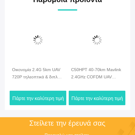
Οικονομία 2.4G 5km UAV
C50HPT 40-70km Mavlink
C
720P τηλεοπτικά & διπλά
2.4GHz COFDM UAV
κα
στοιχεία συσκευών
Video Transmitter Ultra
βι
αποστολής σημάτων HDMI
μακράς εμβέλειας
Βι
ιμή
Πάρτε την καλύτερη τιμή
Πάρτε την καλύτερη τιμή
Πά
κηφήνων τηλεοπτικά -
UP/Downlink
σύ
σύνδεση
δε
Στείλετε την έρευνά σας