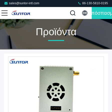
sales@suntor-intl.com
86-130-5810-0195
Απόσπασ
Προϊόντα