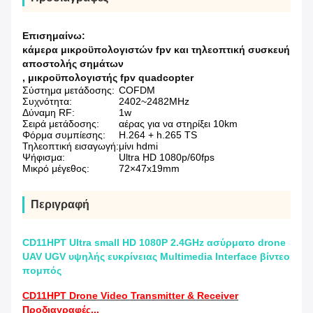
Επισημαίνω:
κάμερα μικροϋπολογιστών fpv και τηλεοπτική συσκευή
αποστολής σημάτων
,
μικροϋπολογιστής fpv quadcopter
Σύστημα μετάδοσης:
COFDM
Συχνότητα:
2402~2482MHz
Δύναμη RF:
1w
Σειρά μετάδοσης:
αέρας για να στηρίξει 10km
Φόρμα συμπίεσης:
H.264 + h.265 TS
Τηλεοπτική εισαγωγή:
μίνι hdmi
Ψήφισμα:
Ultra HD 1080p/60fps
Μικρό μέγεθος:
72×47x19mm
Περιγραφή
CD11HPT Ultra small HD 1080P 2.4GHz ασύρματο drone
UAV UGV υψηλής ευκρίνειας Multimedia Interface βίντεο
πομπός
CD11HPT Drone Video Transmitter & Receiver
Προδιαγραφές...