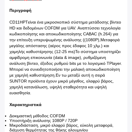
Περιγραφή
CD11HPT
είναι ένα μικροσκοπικό σύστημα μετάδοσης βίντεο
HD και δεδομένων COFDM για UAV. Αναπτύσσει τεχνολογία
κωδικοποίησης και αποκωδικοποίησης CABAC (h.264) για
την επίτευξη υπερυψωμένης ανάλυσης ((1080P),Μεταφορά
μεγάλης απόστασης (αέρος προς έδαφος 10 χλμ.) και
χαμηλής καθυστέρησης (12-25 ms)Το σύστημα υποστηρίζει
αμφίδρομη επικοινωνία (data & image), ρυθμιζόμενη
ανάλυση βίντεο, έξοδος ρυθμού bits με το λογισμικό TPlayer.
Μπορεί να συνειδητοποιήσει την μαλακή αποκωδικοποίηση
με χαμηλή καθυστέρηση.Εν τω μεταξύ αυτή η σειρά
SUNTOR προϊόντα έχουν μικρό μέγεθος, ελαφρύ βάρος,
χαμηλή κατανάλωση, υψηλή σταθερότητα και υψηλή
ευαισθησία.
Χαρακτηριστικά
Δοκιμαστική μέθοδος COFDM
Υποστήριξη ανάλυσης 1080P / 720P
Μικροδιάσταση, μικρό ελαφρύ βάρος, εύκολη μεταφορά,
διάχυση θερμότητας της θήκης αλουμινίου