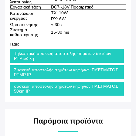
λειτουργίας
Εργασιακή τάση
DC7~18V Προαιρετικό
TX: 10W
Κατανάλωση
ενέργειας
RX: 6W
Ώρα εκκίνησης
≤ 30s
Σύστημα
15-30 ms
καθυστέρησης
Tags:
Τηλεοπτική συσκευή αποστολής σημάτων δικτύων
PTP ειδική
Συσκευή αποστολής σημάτων κηφήνων ΠΛΈΓΜΑΤΟΣ
PTMP IP
συσκευή αποστολής σημάτων κηφήνων ΠΛΈΓΜΑΤΟΣ
50km IP
Παρόμοια προϊόντα