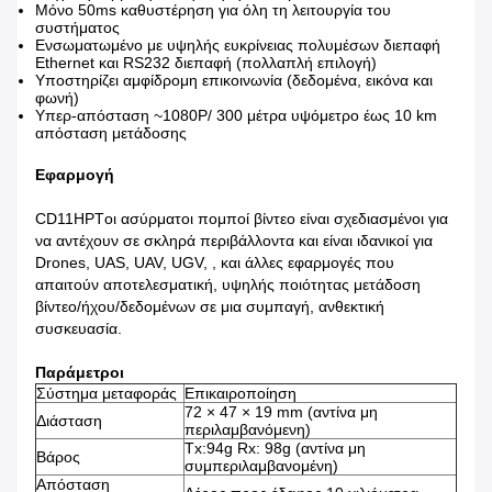
Μόνο 50ms καθυστέρηση για όλη τη λειτουργία του
συστήματος
Ενσωματωμένο με υψηλής ευκρίνειας πολυμέσων διεπαφή
Ethernet και RS232 διεπαφή (πολλαπλή επιλογή)
Υποστηρίζει αμφίδρομη επικοινωνία (δεδομένα, εικόνα και
φωνή)
Υπερ-απόσταση ~1080P/ 300 μέτρα υψόμετρο έως 10 km
απόσταση μετάδοσης
Εφαρμογή
CD11HPT
οι ασύρματοι πομποί βίντεο είναι σχεδιασμένοι για
να αντέχουν σε σκληρά περιβάλλοντα και είναι ιδανικοί για
Drones, UAS, UAV, UGV, , και άλλες εφαρμογές που
απαιτούν αποτελεσματική, υψηλής ποιότητας μετάδοση
βίντεο/ήχου/δεδομένων σε μια συμπαγή, ανθεκτική
συσκευασία.
Παράμετροι
Σύστημα μεταφοράς
Επικαιροποίηση
72 × 47 × 19 mm (αντίνα μη
Διάσταση
περιλαμβανόμενη)
Tx:94g Rx: 98g (αντίνα μη
Βάρος
συμπεριλαμβανομένη)
Απόσταση