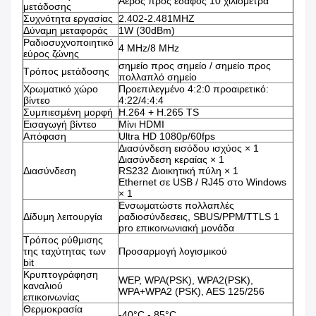
Αέρος προς έδαφος 10 χιλιόμετρα
μετάδοσης
Συχνότητα εργασίας
2.402-2.481MHZ
Δύναμη μεταφοράς
1W (30dBm)
Ραδιοσυχνοποιητικό
4 MHz/8 MHz
εύρος ζώνης
σημείο προς σημείο / σημείο προς
Τρόπος μετάδοσης
πολλαπλό σημείο
Χρωματικό χώρο
Προεπιλεγμένο 4:2:0 προαιρετικό:
βίντεο
4:22/4:4:4
Συμπιεσμένη μορφή
H.264 + H.265 TS
Εισαγωγή βίντεο
Μίνι HDMI
Απόφαση
Ultra HD 1080p/60fps
Διασύνδεση εισόδου ισχύος × 1
Διασύνδεση κεραίας × 1
Διασύνδεση
RS232 Διοικητική πύλη × 1
Ethernet σε USB / RJ45 στο Windows
× 1
Ενσωματώστε πολλαπλές
Δίδυμη λειτουργία
ραδιοσύνδεσεις, SBUS/PPM/TTLS 1
pro επικοινωνιακή μονάδα
Τρόπος ρύθμισης
της ταχύτητας των
Προσαρμογή λογισμικού
bit
Κρυπτογράφηση
WEP, WPA(PSK), WPA2(PSK),
καναλιού
WPA+WPA2 (PSK), AES 125/256
επικοινωνίας
Θερμοκρασία
-40°C - 85°C