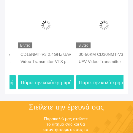
Βίντεο
Βίντεο
Βίν
ο
CD15NMT-V3 2.4GHz UAV
30-50KM CD30NMT-V3
C
ία
Video Transmitter VTX με
UAV Video Transmitter
Vi
πιστοποίηση CE
VTX για εργασία με drones
κρ
σε 2,4GHz 1,4GHz
ασ
ιμή
Πάρτε την καλύτερη τιμή
Πάρτε την καλύτερη τιμή
Πά
800MHz
συ
Dr
Στείλετε την έρευνά σας
Παρακαλώ μας στείλετε 
το αίτημά σας και θα 
απαντήσουμε σε σας το 