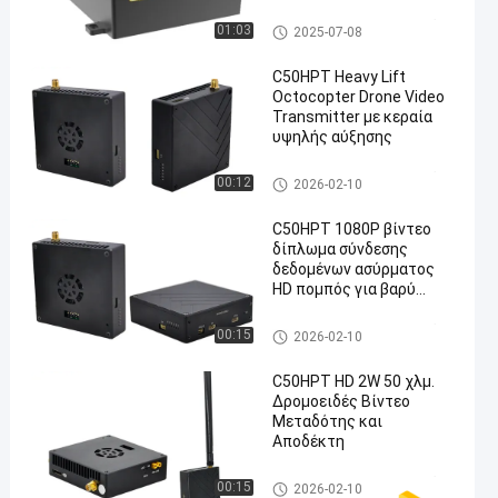
Διαδιδαστής και δέκτης
Ethernet
Συσκευή αποστολής σημάτ
01:03
2025-07-08
ων COFDM
C50HPT Heavy Lift
Octocopter Drone Video
Transmitter με κεραία
υψηλής αύξησης
Συσκευή αποστολής σημάτ
00:12
2026-02-10
ων COFDM
C50HPT 1080P βίντεο
δίπλωμα σύνδεσης
δεδομένων ασύρματος
HD πομπός για βαρύ
drone, υψηλή ευαισθησία
Συσκευή αποστολής σημάτ
00:15
2026-02-10
ων COFDM
C50HPT HD 2W 50 χλμ.
Δρομοειδές Βίντεο
Μεταδότης και
Αποδέκτη
Συσκευή αποστολής σημάτ
00:15
2026-02-10