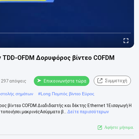
ν TDD-OFDM Δορυφόρος βίντεο COFDM
Συμμετοχή
297 απόψεις
Επικοινωνήστε τώρα
οστολής σημάτων
#
Long Πομπός βίντεο Εύρος
 βίντεο COFDM Διαδιδαστής και δέκτης Ethernet 1Εισαγωγή Η
οποιήσει μακρινέςΑσύρματο β...
Δείτε περισσότερων
Αφήστε μήνυμα.