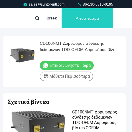
sales@suntor-intl.com
86-130-5810-0195
Απόσπασμα
Greek
CD100NMT Δορυφόρος σύνδεσης
δεδομένων TDD-OFDM Δορυφόρος βίντεο
COFDM Διαδιδαστής και δέκτης Ethernet
Επικοινωνήστε Τώρα
Μάθετε Περισσότερα
Σχετικά βίντεο
CD100NMT Δορυφόρος
σύνδεσης δεδομένων
TDD-OFDM Δορυφόρος
βίντεο COFDM