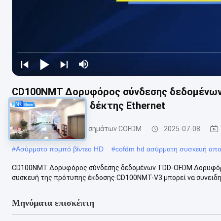
CD100NMT Δορυφόρος σύνδεσης δεδομένω
Διαδιδαστής και δέκτης Ethernet
Συσκευή αποστολής σημάτων COFDM
2025-07-08
#
Ασύρματο πομπό βίντεο HD
#
cofdm hd ασύρματη συσκευή απ
CD100NMT Δορυφόρος σύνδεσης δεδομένων TDD-OFDM Δορυφόρος
συσκευή της πρότυπης έκδοσης CD100NMT-V3 μπορεί να συνειδητ
Μηνύματα επισκέπτη