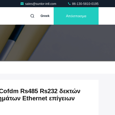
sales@suntor-intl.com
86-130-5810-0195
Απόσπασμα
Greek
 Cofdm Rs485 Rs232 δεκτών
μάτων Ethernet επίγειων