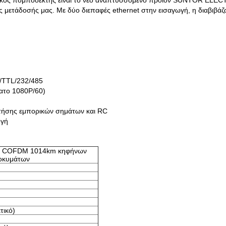
ικός πομποδέκτης είναι το νέο αναπτυσσόμενο προϊόν SUNTOR ELE
μετάδοσής μας. Με δύο διεπαφές ethernet στην εισαγωγή, η διαβιβάζ
M/TTL/232/485
ατο 1080P/60)
πτήσης εμπορικών σημάτων και RC
ογή
ν COFDM 1014km κηφήνων
ροκυμάτων
ετικό)