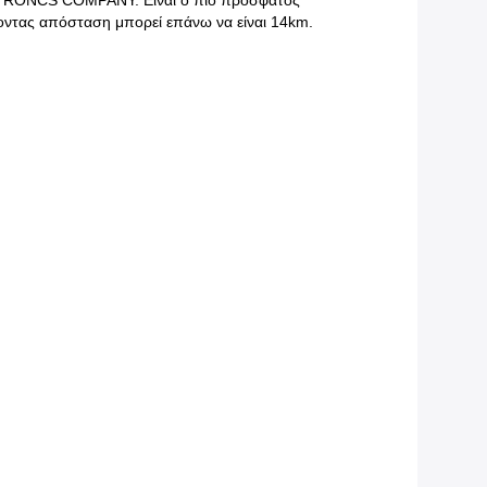
CTRONCS COMPANY. Είναι ο πιό πρόσφατος
οντας απόσταση μπορεί επάνω να είναι 14km.