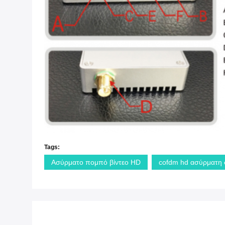
Tags:
Ασύρματο πομπό βίντεο HD
cofdm hd ασύρματη