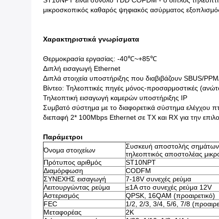
ST10NPT είναι σύνολο TDD COFDM - ο διπλός τηλεοπτ
μικροσκοπικός καθαρός ψηφιακός ασύρματος εξοπλισμός 
Χαρακτηριστικά γνωρίσματα
Θερμοκρασία εργασίας: -40℃~+85℃
Διπλή εισαγωγή Ethernet
Διπλά στοιχεία υποστήριξης που διαβιβάζουν SBUS/PP
Βίντεο: Τηλεοπτικές πηγές μόνος-προσαρμοστικές (ανώτ
Τηλεοπτική εισαγωγή καμερών υποστήριξης IP
Συμβατό σύστημα με το διαφορετικά σύστημα ελέγχου 
διεπαφή 2* 100Mbps Ethernet σε TX και RX για την επιλ
Παράμετροι
Συσκευή αποστολής σημάτω
Όνομα στοιχείων
τηλεοπτικός αποστολέας μικ
Πρότυπος αριθμός
ST10NPT
Διαμόρφωση
CODFM
ΣΥΝΕΧΗΣ εισαγωγή
7-18V συνεχές ρεύμα
Λειτουργώντας ρεύμα
≤1A στο συνεχές ρεύμα 12V
Αστερισμός
QPSK, 16QAM (προαιρετικό)
FEC
1/2, 2/3, 3/4, 5/6, 7/8 (προαιρ
Μεταφορέας
2K