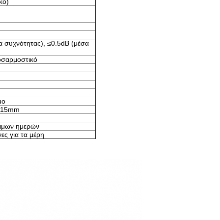
κό)
 συχνότητας), ≤0.5dB (μέσα
οσαρμοστικό
μο
8x15mm
ιμων ημερών
ες για τα μέρη