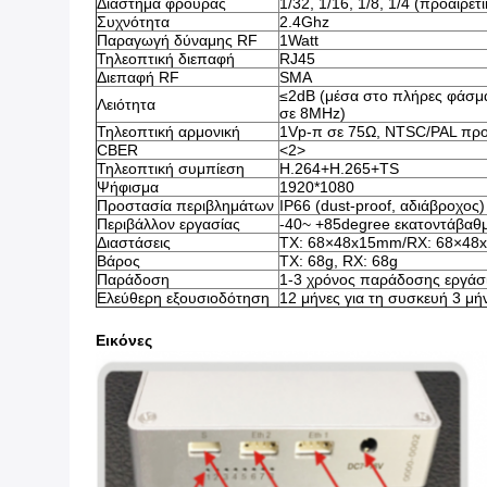
Διάστημα φρουράς
1/32, 1/16, 1/8, 1/4 (προαιρετι
Συχνότητα
2.4Ghz
Παραγωγή δύναμης RF
1Watt
Τηλεοπτική διεπαφή
RJ45
Διεπαφή RF
SMA
≤2dB (μέσα στο πλήρες φάσμα
Λειότητα
σε 8MHz)
Τηλεοπτική αρμονική
1Vp-π σε 75Ω, NTSC/PAL πρ
CBER
<2>
Τηλεοπτική συμπίεση
H.264+H.265+TS
Ψήφισμα
1920*1080
Προστασία περιβλημάτων
IP66 (dust-proof, αδιάβροχος)
Περιβάλλον εργασίας
-40~ +85degree εκατοντάβαθ
Διαστάσεις
TX: 68×48x15mm/RX: 68×4
Βάρος
TX: 68g, RX: 68g
Παράδοση
1-3 χρόνος παράδοσης εργάσ
Ελεύθερη εξουσιοδότηση
12 μήνες για τη συσκευή 3 μήν
Εικόνες