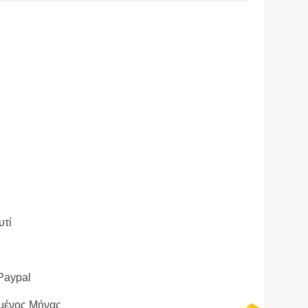
υτί
 Paypal
μένος Μήνας