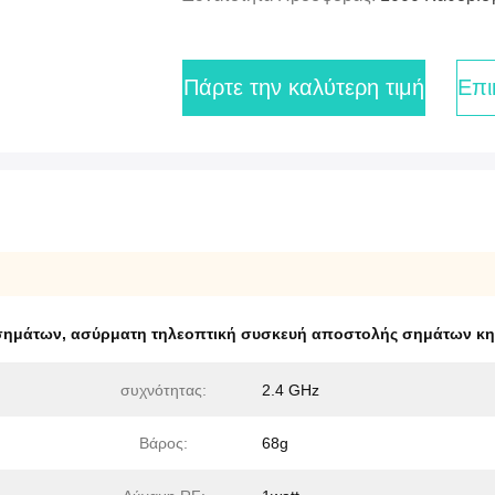
Πάρτε την καλύτερη τιμή
Επι
σημάτων
,
ασύρματη τηλεοπτική συσκευή αποστολής σημάτων κ
συχνότητας:
2.4 GHz
Βάρος:
68g