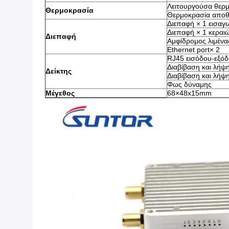
Λειτουργούσα θερμ
Θερμοκρασία
Θερμοκρασία αποθ
Διεπαφή × 1 εισαγ
Διεπαφή × 1 κεραι
Διεπαφή
Αμφίδρομος λιμένα
Ethernet port× 2
RJ45 εισόδου-εξόδ
Διαβίβαση και λήψ
Δείκτης
Διαβίβαση και λήψ
Φως δύναμης
Μέγεθος
68×48x15mm