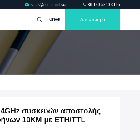
sales@suntor-intl.com
86-130-5810-0195
Απόσπασμα
Greek
.4GHz συσκευών αποστολής
φήνων 10KM με ETH/TTL