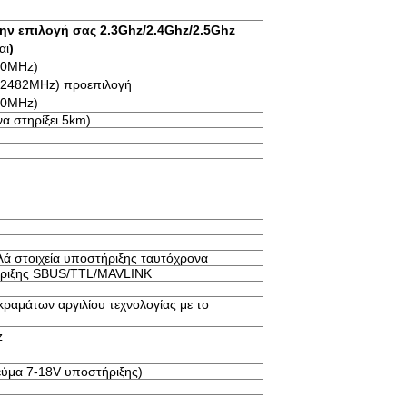
την επιλογή σας 2.3Ghz/2.4Ghz/2.5Ghz
αι
)
90MHz)
-2482MHz) προεπιλογή
70MHz)
α στηρίξει 5km)
πλά στοιχεία υποστήριξης ταυτόχρονα
ήριξης SBUS/TTL/MAVLINK
κραμάτων αργιλίου τεχνολογίας με το
z
εύμα 7-18V υποστήριξης)