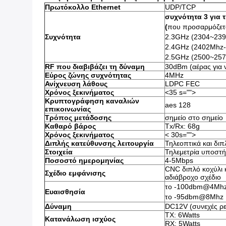
Πρωτόκολλο Ethernet
UDP/TCP
συχνότητα 3 για 
(
που προσαρμόζετ
Συχνότητα
2.3GHz (2304~23
2.4GHz (2402Mhz
2.5GHz (2500~25
RF που διαβιβάζει τη δύναμη
30dBm (αέρας για ν
Εύρος ζώνης συχνότητας
4MHz
Ανίχνευση λάθους
LDPC FEC
Χρόνος ξεκινήματος
<35 s="">
Κρυπτογράφηση καναλιών
aes 128
επικοινωνίας
Τρόπος μετάδοσης
σημείο στο σημείο
Καθαρό βάρος
Tx/Rx: 68g
Χρόνος ξεκινήματος
< 30s="">
Διπλής κατεύθυνσης λειτουργία
Τηλεοπτικά και δι
Στοιχεία
Τηλεμετρία υποστ
Ποσοστό ημερομηνίας
4-5Mbps
CNC διπλό κοχύλι 
Σχέδιο εμφάνισης
αδιάβροχο σχέδιο
το -100dbm@4Mh
Ευαισθησία
το -95dbm@8Mhz
Δύναμη
DC12V (συνεχές ρ
TX: 6Watts
Κατανάλωση ισχύος
RX: 5Watts