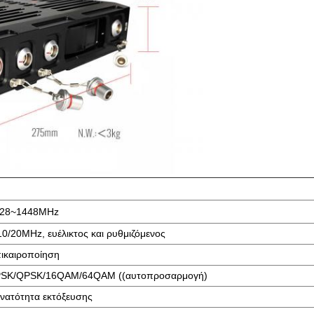
28~1448MHz
10/20MHz, ευέλικτος και ρυθμιζόμενος
ικαιροποίηση
SK/QPSK/16QAM/64QAM ((αυτοπροσαρμογή)
νατότητα εκτόξευσης