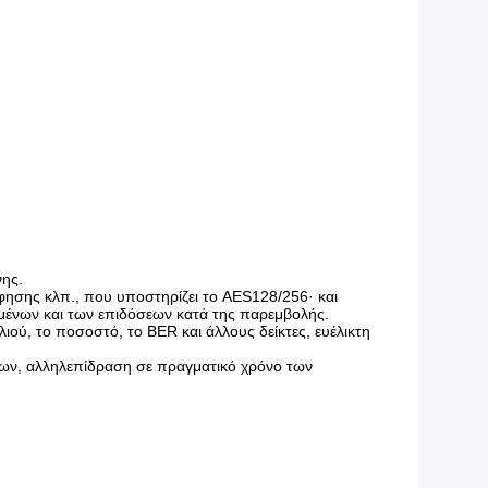
νης.
ησης κλπ., που υποστηρίζει το AES128/256· και
μένων και των επιδόσεων κατά της παρεμβολής.
ύ, το ποσοστό, το BER και άλλους δείκτες, ευέλικτη
των, αλληλεπίδραση σε πραγματικό χρόνο των