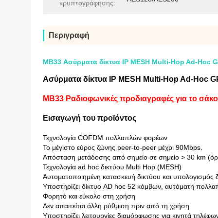
κρυπτογράφησης:
Περιγραφή
MB33 Ασύρματα δίκτυα IP MESH Multi-Hop Ad-Hoc G
Ασύρματα δίκτυα IP MESH Multi-Hop Ad-Hoc GP
MB33 Ραδιοφωνικές προδιαγραφές για το σάκο 
Εισαγωγή του προϊόντος
Τεχνολογία COFDM πολλαπλών φορέων
Το μέγιστο εύρος ζώνης peer-to-peer μέχρι 90Mbps.
Απόσταση μετάδοσης από σημείο σε σημείο > 30 km (ό
Τεχνολογία ad hoc δικτύου Multi Hop (MESH)
Αυτοματοποιημένη κατασκευή δικτύου και υπολογισμός δρ
Υποστηρίζει δίκτυο AD hoc 52 κόμβων, αυτόματη πολλα
Φορητό και εύκολο στη χρήση
Δεν απαιτείται άλλη ρύθμιση πριν από τη χρήση.
Υποστηρίζει λειτουργίες διαμόρφωσης για κινητά τηλέφων