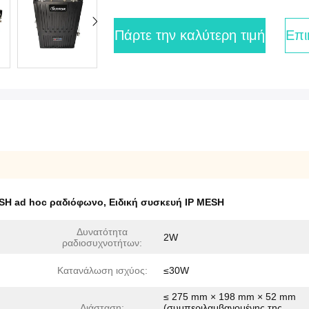
Πάρτε την καλύτερη τιμή
Επι
SH ad hoc ραδιόφωνο
,
Ειδική συσκευή IP MESH
Δυνατότητα
2W
ραδιοσυχνοτήτων:
Κατανάλωση ισχύος:
≤30W
≤ 275 mm × 198 mm × 52 mm
Διάσταση:
(συμπεριλαμβανομένης της