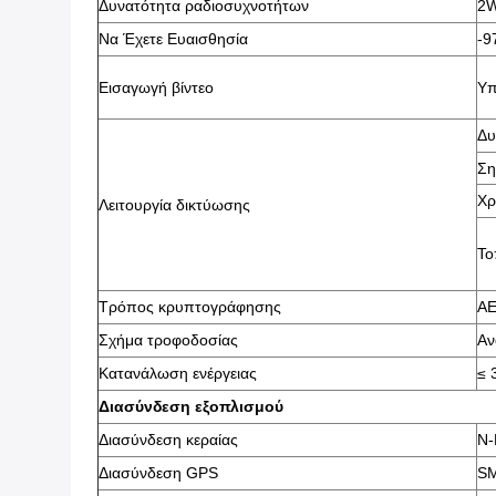
Δυνατότητα ραδιοσυχνοτήτων
2
Να Έχετε Ευαισθησία
-
Εισαγωγή βίντεο
Υπ
Δυ
Ση
Χρ
Λειτουργία δικτύωσης
Το
Τρόπος κρυπτογράφησης
ΑΕ
Σχήμα τροφοδοσίας
Αν
Κατανάλωση ενέργειας
≤ 
Διασύνδεση εξοπλισμού
Διασύνδεση κεραίας
N-
Διασύνδεση GPS
S