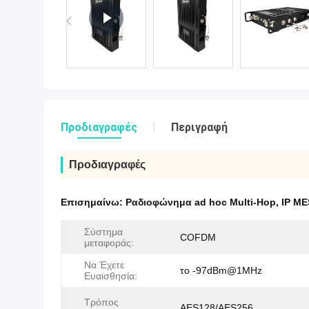
Προδιαγραφές
Περιγραφή
Προδιαγραφές
Επισημαίνω:
Ραδιοφώνημα ad hoc Multi-Hop
,
IP ME
Σύστημα
COFDM
μεταφοράς:
Να Έχετε
το -97dBm@1MHz
Ευαισθησία:
Τρόπος
AES128/AES256