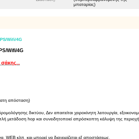
μπαταρίας)
PS/Wifi/4G
S/Wifi/4G
σάκης...
ρατη απόσταση)
ομολόγησης δικτύου, Δεν απαιτείται χειροκίνητη λειτουργία, εξοικον
πλή μετάδοση hop και συνειδητοποιεί απρόσκοπτη κάλυψη της περιοχή
α, WEB κλπ. και μπορεί να διαχειρίζεται εξ αποστάσεως.