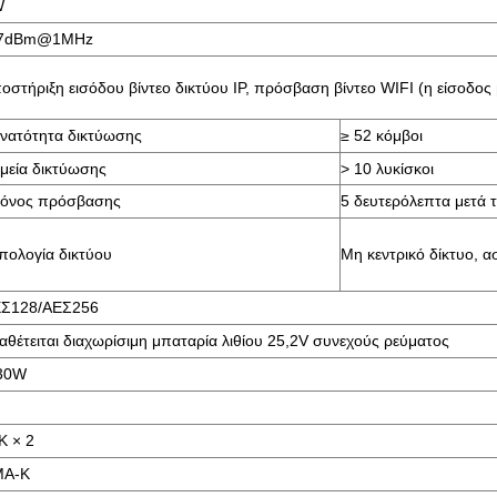
W
97dBm@1MHz
οστήριξη εισόδου βίντεο δικτύου IP, πρόσβαση βίντεο WIFI (η είσοδο
νατότητα δικτύωσης
≥ 52 κόμβοι
μεία δικτύωσης
> 10 λυκίσκοι
όνος πρόσβασης
5 δευτερόλεπτα μετά 
πολογία δικτύου
Μη κεντρικό δίκτυο, α
Σ128/ΑΕΣ256
αθέτειται διαχωρίσιμη μπαταρία λιθίου 25,2V συνεχούς ρεύματος
30W
K × 2
MA-K