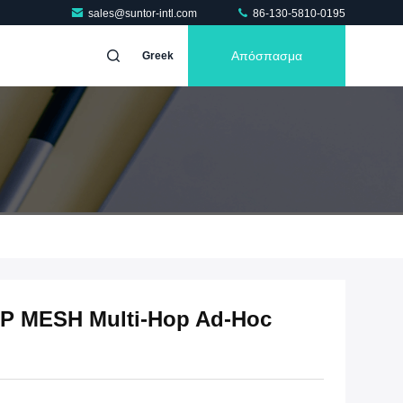
sales@suntor-intl.com
86-130-5810-0195
Απόσπασμα
Greek
IP MESH Multi-Hop Ad-Hoc