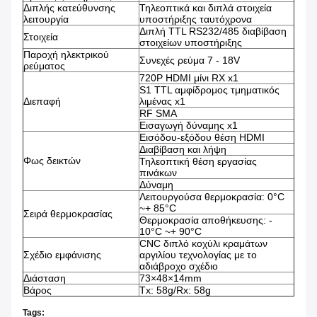
Διπλής κατεύθυνσης
Τηλεοπτικά και διπλά στοιχεία
λειτουργία
υποστήριξης ταυτόχρονα
Διπλή TTL RS232/485 διαβίβαση
Στοιχεία
στοιχείων υποστήριξης
Παροχή ηλεκτρικού
Συνεχές ρεύμα 7 - 18V
ρεύματος
720P HDMI μίνι RX x1
S1 TTL αμφίδρομος τμηματικός
Διεπαφή
λιμένας x1
RF SMA
Εισαγωγή δύναμης x1
Εισόδου-εξόδου θέση HDMI
Διαβίβαση και λήψη
Φως δεικτών
Τηλεοπτική θέση εργασίας
πινάκων
Δύναμη
Λειτουργούσα θερμοκρασία: 0°C
~+ 85°C
Σειρά θερμοκρασίας
Θερμοκρασία αποθήκευσης: -
10°C ~+ 90°C
CNC διπλό κοχύλι κραμάτων
Σχέδιο εμφάνισης
αργιλίου τεχνολογίας με το
αδιάβροχο σχέδιο
Διάσταση
73×48×14mm
Βάρος
Tx: 58g/Rx: 58g
Tags: