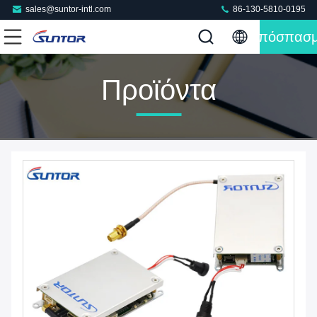
sales@suntor-intl.com
86-130-5810-0195
Απόσπασ
Προϊόντα