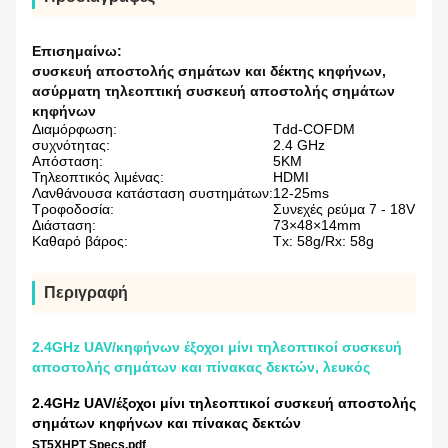
Επισημαίνω:
συσκευή αποστολής σημάτων και δέκτης κηφήνων
,
ασύρματη τηλεοπτική συσκευή αποστολής σημάτων
κηφήνων
Διαμόρφωση:
Tdd-COFDM
συχνότητας:
2.4 GHz
Απόσταση:
5KM
Τηλεοπτικός λιμένας:
HDMI
Λανθάνουσα κατάσταση συστημάτων:
12-25ms
Τροφοδοσία:
Συνεχές ρεύμα 7 - 18V
Διάσταση:
73×48×14mm
Καθαρό βάρος:
Tx: 58g/Rx: 58g
Περιγραφή
2.4GHz UAV/κηφήνων έξοχοι μίνι τηλεοπτικοί συσκευή
αποστολής σημάτων και πίνακας δεκτών, λευκός
2.4GHz UAV/έξοχοι μίνι τηλεοπτικοί συσκευή αποστολής
σημάτων κηφήνων και πίνακας δεκτών
ST5XHPT Specs.pdf