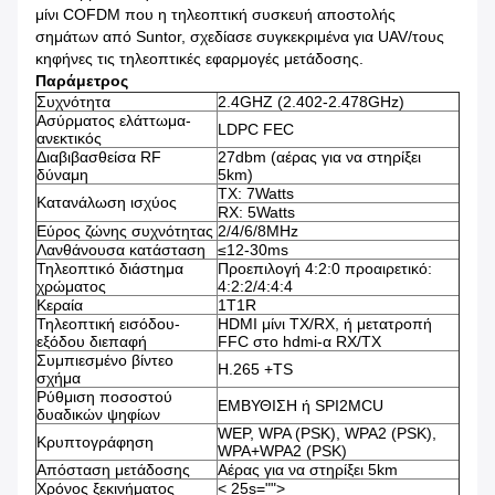
μίνι COFDM που η τηλεοπτική συσκευή αποστολής
σημάτων από Suntor, σχεδίασε συγκεκριμένα για UAV/τους
κηφήνες τις τηλεοπτικές εφαρμογές μετάδοσης.
Παράμετρος
Συχνότητα
2.4GHZ (2.402-2.478GHz)
Ασύρματος ελάττωμα-
LDPC FEC
ανεκτικός
Διαβιβασθείσα RF
27dbm (αέρας για να στηρίξει
δύναμη
5km)
TX: 7Watts
Κατανάλωση ισχύος
RX: 5Watts
Εύρος ζώνης συχνότητας
2/4/6/8MHz
Λανθάνουσα κατάσταση
≤12-30ms
Τηλεοπτικό διάστημα
Προεπιλογή 4:2:0 προαιρετικό:
χρώματος
4:2:2/4:4:4
Κεραία
1T1R
Τηλεοπτική εισόδου-
HDMI μίνι TX/RX, ή μετατροπή
εξόδου διεπαφή
FFC στο hdmi-α RX/TX
Συμπιεσμένο βίντεο
H.265 +TS
σχήμα
Ρύθμιση ποσοστού
ΕΜΒΥΘΙΣΗ ή SPI2MCU
δυαδικών ψηφίων
WEP, WPA (PSK), WPA2 (PSK),
Κρυπτογράφηση
WPA+WPA2 (PSK)
Απόσταση μετάδοσης
Αέρας για να στηρίξει 5km
Χρόνος ξεκινήματος
< 25s="">