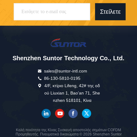
Στείλετε
Shenzhen Suntor Technology Co., Ltd.
sales@suntor-intl.com
86-130-5810-0195
4/F, κτίριο Lifeng, 42# της οδ
ού Liuxian 1, Bao'an 71, She
nzhen 518101, Κίνα
Καλή ποιότητα της Κίνας Συσκευή αποστολής σημάτων COFDM
Προμηθευτής. Πνευματικά δικαιώματα © 2026 Shenzhen Suntor