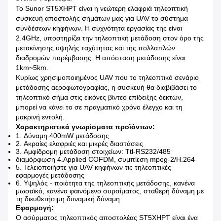
Το Sunor ST5XHPT είναι η νεώτερη ελαφριά τηλεοπτική
συσκευή αποστολής σημάτων μας για UAV το σύστημα
συνδέσεων κηφήνων. Η συχνότητα εργασίας της είναι
2.4GHz, υποστηρίζει την τηλεοπτική μετάδοση στον όρο της
μετακίνησης υψηλής ταχύτητας και της πολλαπλών
διαδρομών παρέμβασης. Η απόσταση μετάδοσης είναι
1km~5km.
Κυρίως χρησιμοποιημένος UAV που το τηλεοπτικό σενάριο
μετάδοσης αεροφωτογραφίας, η συσκευή θα διαβιβάσει το
τηλεοπτικό σήμα στις εικόνες βίντεο επίδειξης δεκτών,
μπορεί να κάνει το σε πραγματικό χρόνο έλεγχο και τη
μακρινή εντολή.
Χαρακτηριστικά γνωρίσματα προϊόντων:
1.
Δύναμη 400mW μετάδοσης
2.
Ακραίες ελαφριές και μικρές διαστάσεις
3.
Αμφίδρομη μετάδοση στοιχείων: Ttl-RS232/485
διαμόρφωση 4.Applied COFDM, συμπίεση mpeg-2/H.264
5.
Τελειοποιήστε για UAV κηφήνων τις τηλεοπτικές
εφαρμογές μετάδοσης
6.
Υψηλός - ποιότητα της τηλεοπτικής μετάδοσης, κανένα
μωσαϊκό, κανένα φαινόμενο συρσίματος, σταθερή δύναμη με
τη διευθετήσιμη δυναμική δύναμη
Εφαρμογή:
Ο ασύρματος τηλεοπτικός αποστολέας ST5XHPT είναι ένα