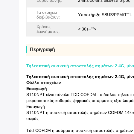
Εύρος ζώνης:
2Mhz/20Mhz διευθετήσιμος
Τα στοιχεία
Υποστήριξη SBUS/PPM/TTL
διαβιβάζουν:
Χρόνος
< 30s="">
ξεκινήματος:
Περιγραφή
Τηλεοπτική συσκευή αποστολής σημάτων 2.4G, μίν
Τηλεοπτική συσκευή αποστολής σημάτων 2.4G, μίν
Φύλλο στοιχείων
Εισαγωγή
ST10NPT είναι σύνολο TDD COFDM - ο διπλός τηλεοπτ
μικροσκοπικός καθαρός ψηφιακός ασύρματος εξοπλισμός 
Εισαγωγή
ST10NPT η συσκευή αποστολής σημάτων COFDM 14km κη
σειράς.
Tdd-COFDM η ασύρματη συσκευή αποστολής σημάτων είνα