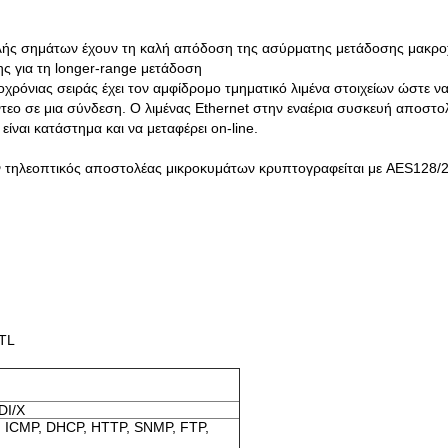
ολής σημάτων έχουν τη καλή απόδοση της ασύρματης μετάδοσης μακροχ
ης για τη longer-range μετάδοση
νιας σειράς έχει τον αμφίδρομο τμηματικό λιμένα στοιχείων ώστε να 
τεο σε μια σύνδεση. Ο λιμένας Ethernet στην εναέρια συσκευή αποστο
ίναι κατάστημα και να μεταφέρει on-line.
εοπτικός αποστολέας μικροκυμάτων κρυπτογραφείται με AES128/256b
TTL
DI/X
, ICMP, DHCP, HTTP, SNMP, FTP,