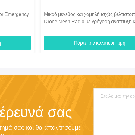
Μικρό μέγεθος και χαμηλή ισχύς βελτιστοποιούν το
Drone Mesh Radio με γρήγορη ανάπτυξη και
συνδεσιμότητα με Drone μακρινών αποστάσεων
Πάρτε την καλύτερη τιμή
 έρευνά σας
τημά σας και θα απαντήσουμε 
ό.