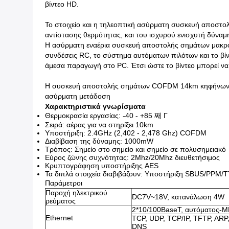
βίντεο HD.
Το στοιχείο και η τηλεοπτική ασύρματη συσκευή αποστ
αντίστασης θερμότητας, και του ισχυρού ενισχυτή δύναμ
Η ασύρματη εναέρια συσκευή αποστολής σημάτων μακροχρό
συνδέσεις RC, το σύστημα αυτόματων πιλότων και το βίν
άμεσα παραγωγή στο PC. Έτσι ώστε το βίντεο μπορεί να ε
Η συσκευή αποστολής σημάτων COFDM 14km κηφήνων τηλ
ασύρματη μετάδοση
Χαρακτηριστικά γνωρίσματα
Θερμοκρασία εργασίας: -40 - +85 째 Γ
Σειρά: αέρας για να στηρίξει 10km
Υποστήριξη: 2.4GHz (2,402 - 2,478 Ghz) COFDM
Διαβίβαση της δύναμης: 1000mW
Τρόπος: Σημείο στο σημείο και σημείο σε πολυσημειακό
Εύρος ζώνης συχνότητας: 2Mhz/20Mhz διευθετήσιμος
Κρυπτογράφηση υποστήριξης AES
Τα διπλά στοιχεία διαβιβάζουν: Υποστήριξη SBUS/PPM/
Παράμετροι
Παροχή ηλεκτρικού
DC7V~18V, κατανάλωση 4W
ρεύματος
2*10/100BaseT, αυτόματος-M
Ethernet
TCP, UDP, TCP/IP, TFTP, ARP
DNS