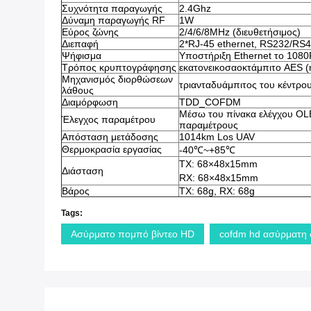
Συχνότητα παραγωγής
2.4Ghz
Δύναμη παραγωγής RF
1W
Εύρος ζώνης
2/4/6/8MHz (διευθετήσιμος)
Διεπαφή
2*RJ-45 ethernet, RS232/RS
Ψήφισμα
Υποστήριξη Ethernet το 10
Τρόπος κρυπτογράφησης
εκατονεικοσαοκτάμπιτο AES (
Μηχανισμός διορθώσεων
τριανταδυάμπιτος του κέντρου
λάθους
Διαμόρφωση
TDD_COFDM
Μέσω του πίνακα ελέγχου OLE
Έλεγχος παραμέτρου
παραμέτρους
Απόσταση μετάδοσης
1014km Los UAV
Θερμοκρασία εργασίας
-40℃~+85℃
TX: 68×48x15mm
Διάσταση
RX: 68×48x15mm
Βάρος
TX: 68g, RX: 68g
Tags:
Ασύρματο πομπό βίντεο HD
cofdm hd ασύρματη