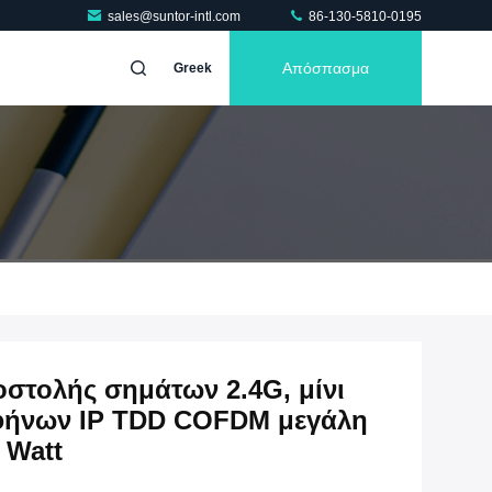
sales@suntor-intl.com
86-130-5810-0195
Απόσπασμα
Greek
στολής σημάτων 2.4G, μίνι
φήνων IP TDD COFDM μεγάλη
 Watt