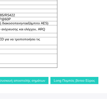
485/RS422
80P@60P
ή διακοσοπενηνταεξάμπιτο AES)
 ανίχνευσης και ελέγχου, ARQ
D για να τροποποιήσει τις
 συσκευή αποστολής σημάτων
Long Πομπός βίντεο Εύρος