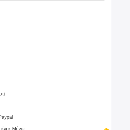
υτί
 Paypal
μένος Μήνας