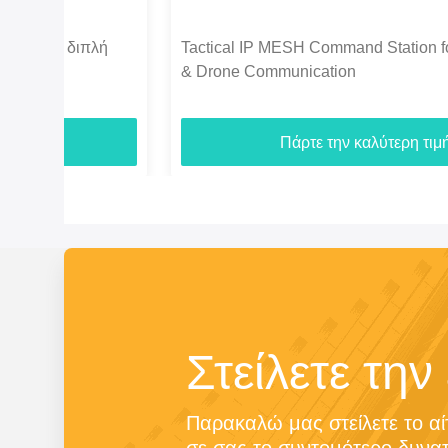
ή
Tactical IP MESH Command Station for Emergency
& Drone Communication
Πάρτε την καλύτερη τιμή
Στείλετε την
Παρακαλώ μας στείλετε το αί
σε σας το συντομότερο δυνατ