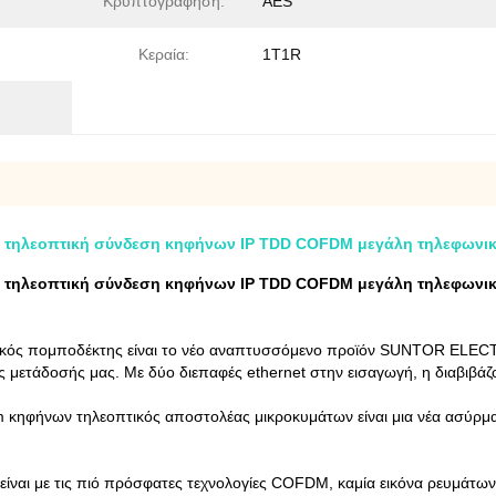
Κρυπτογράφηση:
AES
Κεραία:
1T1R
ι τηλεοπτική σύνδεση κηφήνων IP TDD COFDM μεγάλη τηλεφωνι
ι τηλεοπτική σύνδεση κηφήνων IP TDD COFDM μεγάλη τηλεφωνι
ικός πομποδέκτης είναι το νέο αναπτυσσόμενο προϊόν SUNTOR ELE
μετάδοσής μας. Με δύο διεπαφές ethernet στην εισαγωγή, η διαβιβάζ
φήνων τηλεοπτικός αποστολέας μικροκυμάτων είναι μια νέα ασύρμα
ι με τις πιό πρόσφατες τεχνολογίες COFDM, καμία εικόνα ρευμάτων 