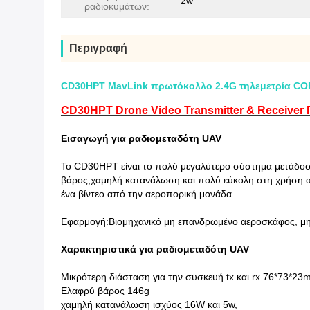
2w
ραδιοκυμάτων:
Περιγραφή
CD30HPT MavLink πρωτόκολλο 2.4G τηλεμετρία CO
CD30HPT Drone Video Transmitter & Receiver 
Εισαγωγή για ραδιομεταδότη UAV
Το CD30HPT είναι το πολύ μεγαλύτερο σύστημα μετάδοσης 
βάρος,χαμηλή κατανάλωση και πολύ εύκολη στη χρήση απ
ένα βίντεο από την αεροπορική μονάδα.
Εφαρμογή:Βιομηχανικό μη επανδρωμένο αεροσκάφος, 
Χαρακτηριστικά για ραδιομεταδότη UAV
Μικρότερη διάσταση για την συσκευή tx και rx 76*73*2
Ελαφρύ βάρος 146g
χαμηλή κατανάλωση ισχύος 16W και 5w,