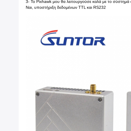
3- Το Pixhawk μου θα λειτουργούσε καλά με το σύστημά 
Ναι, υποστήριξη δεδομένων TTL και RS232