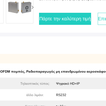
Πάρτε την καλύτερη τιμή
Επι
COFDM πομπός
,
Ραδιοπαραγωγός μη επανδρωμένου αεροσκάφου
Τηλεοπτικός τύπος:
Ψηφιακό HD+IP
άλλο λιμάνι:
RS232