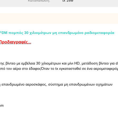
Κατανάλωση:
tx 16w
FDM πομπός 30 χιλιομέτρων μη επανδρωμένο ραδιομεταφορέα
Προδιαγραφές...
βίντεο με εμβέλεια 30 χιλιομέτρων και μίνι HD, μετάδοση βίντεο για 
ό τον αέρα στο έδαφοςΌταν το tx εγκατασταθεί σε ένα αερομεταφερόμε
μη επανδρωμένο αεροσκάφος, σύστημα μη επανδρωμένων οχημάτων
3mm