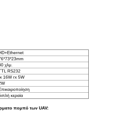
HD+Ethernet
76*73*23mm
30 χλμ.
TTL RS232
tx 16W rx 5W
2W
Επικαιροποίηση
διπλή κεραία
ύρματο πομπό των UAV: