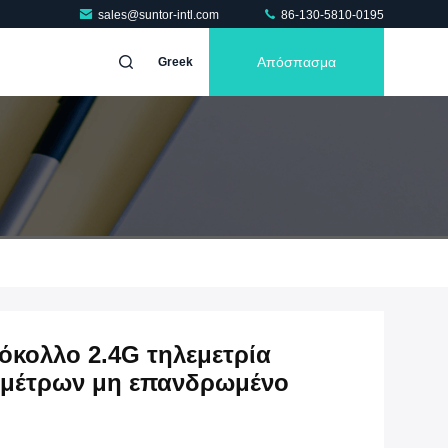
sales@suntor-intl.com
86-130-5810-0195
Απόσπασμα
Greek
κολλο 2.4G τηλεμετρία
ομέτρων μη επανδρωμένο