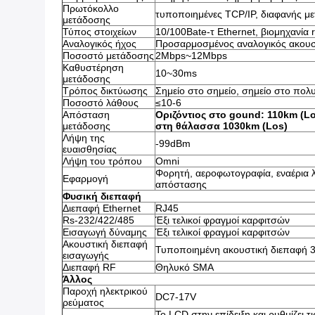
Πρωτόκολλο
τυποποιημένες TCP/IP, διαφανής με
μετάδοσης
Τύπος στοιχείων
10/100Bate-τ Ethernet, βιομηχανία
Αναλογικός ήχος
Προσαρμοσμένος αναλογικός ακουσ
Ποσοστό μετάδοσης
2Mbps~12Mbps
Καθυστέρηση
10~30ms
μετάδοσης
Τρόπος δικτύωσης
Σημείο στο σημείο, σημείο στο πολ
Ποσοστό λάθους
≤10-6
Απόσταση
Οριζόντιος στο gound: 110km (Lo
μετάδοσης
στη θάλασσα 1030km (Los)
Λήψη της
-99dBm
ευαισθησίας
Λήψη του τρόπου
Omni
Φορητή, αεροφωτογραφία, εναέρια λ
Εφαρμογή
απόστασης
Φυσική διεπαφή
Διεπαφή Ethernet
RJ45
Rs-232/422/485
Έξι τελικοί φραγμοί καρφιτσών
Εισαγωγή δύναμης
Έξι τελικοί φραγμοί καρφιτσών
Ακουστική διεπαφή
Τυποποιημένη ακουστική διεπαφή 3
εισαγωγής
Διεπαφή RF
Θηλυκό SMA
Άλλος
Παροχή ηλεκτρικού
DC7-17V
ρεύματος
Το LCD στην επίδειξη και ρυθμίζει 