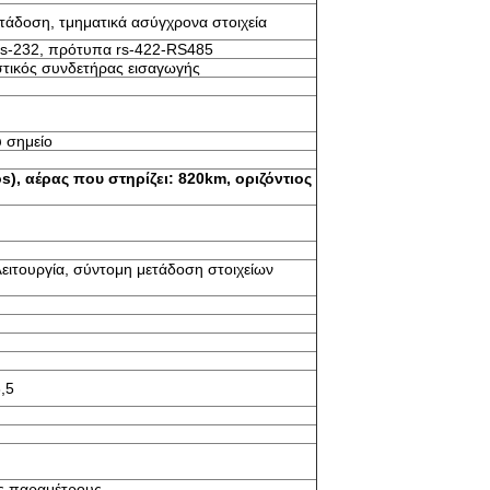
τάδοση, τμηματικά ασύγχρονα στοιχεία
 rs-232, πρότυπα rs-422-RS485
τικός συνδετήρας εισαγωγής
υ σημείο
s), αέρας που στηρίζει: 820km, οριζόντιος
ειτουργία, σύντομη μετάδοση στοιχείων
,5
τις παραμέτρους