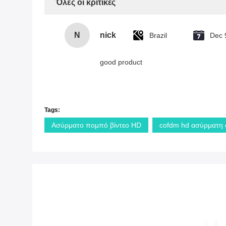
Όλες οι κριτικές
N
nick
Brazil
Dec 
good product
Tags:
Ασύρματο πομπό βίντεο HD
cofdm hd ασύρματη