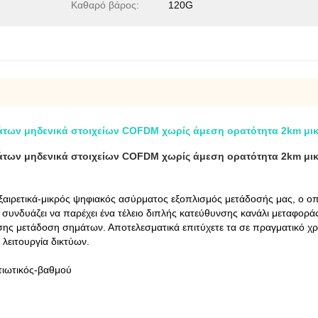
Καθαρό βάρος:
120G
άτων μηδενικά στοιχείων COFDM χωρίς άμεση ορατότητα 2km μ
άτων μηδενικά στοιχείων COFDM χωρίς άμεση ορατότητα 2km μ
ιρετικά-μικρός ψηφιακός ασύρματος εξοπλισμός μετάδοσής μας, ο οπο
συνδυάζει να παρέχει ένα τέλειο διπλής κατεύθυνσης κανάλι μεταφο
ης μετάδοση σημάτων. Αποτελεσματικά επιτύχετε τα σε πραγματικό χρ
 λειτουργία δικτύων.
τιωτικός-βαθμού