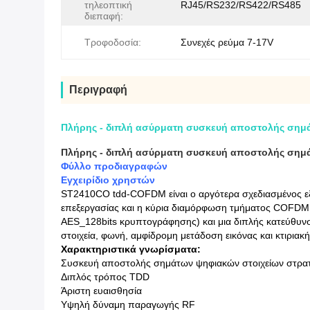
τηλεοπτική
RJ45/RS232/RS422/RS485
διεπαφή:
Τροφοδοσία:
Συνεχές ρεύμα 7-17V
Περιγραφή
Πλήρης - διπλή ασύρματη συσκευή αποστολής σημ
Πλήρης - διπλή ασύρματη συσκευή αποστολής σημ
Φύλλο προδιαγραφών
Εγχειρίδιο χρηστών
ST2410CO tdd-COFDM είναι ο αργότερα σχεδιασμένος εξα
επεξεργασίας και η κύρια διαμόρφωση τμήματος COFDM 
AES_128bits κρυπτογράφησης) και μια διπλής κατεύθυνσ
στοιχεία, φωνή, αμφίδρομη μετάδοση εικόνας και κτιριακή
Χαρακτηριστικά γνωρίσματα:
Συσκευή αποστολής σημάτων ψηφιακών στοιχείων στρα
Διπλός τρόπος TDD
Άριστη ευαισθησία
Υψηλή δύναμη παραγωγής RF