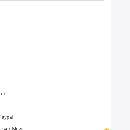
υτί
 Paypal
μένος Μήνας