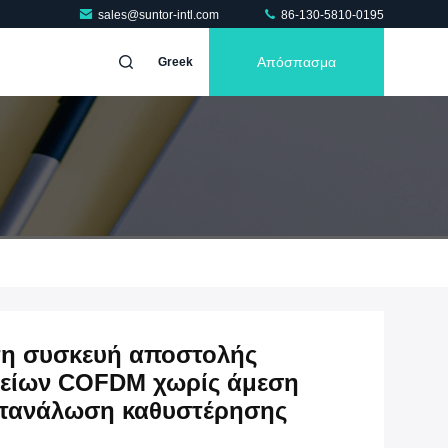
sales@suntor-intl.com
86-130-5810-0195
Απόσπασμα
Greek
τη συσκευή αποστολής
χείων COFDM χωρίς άμεση
ατανάλωση καθυστέρησης