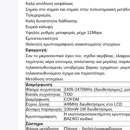
Καλά απόδοση ασφάλειας
Σημείο στο σημείο και σημείο στην πολυσημειακή μετάδ
Τηλεχειρισμός
Καλή δυνατότητα διάθλασης
Ευρεία κάλυψη
Υψηλός ρυθμός μεταφοράς μέχρι 12Mbps
Εμπιστευτικότητα
Ιδιόκτητη κρυπτογράφηση ανακατώματος στοιχείων
Εφαρμογή:
Σαν το μικροσκοπικό όγκο του, σχέδιο ακρίβειας, ελαφρ
ταχύτητας αέρα σύντομης απόστασης και μεγάλης σειράς
τηλεκατευθυνόμενες υποβρύχιες βάρκες οχημάτων, ρομ
τηλεκατευθυνόμενο όχημα και περισσότερο.
Μετάδοση στοιχείων.
Διαμόρφωση
Φάσμα συχνότητας
2405-2470MHz (διευθετήσιμος), ρυ
Κανάλι συχνότητας
TDD
Διαμόρφωση
COFDM
Εύρος ζώνης
4/8MHz διευθετήσιμος στο LCD
Δύναμη παραγωγής
100mW-1W διευθετήσιμος
Η εκατονεικοσαοκτάμπιτη κρυπτογρ
Κρυπτογράφηση
ΒΑΣΙΚΌ κωδικό
Σύστημα
Φόρμα μετάδοσης
Πλήρης - διπλός/ημιαμφίδρομος