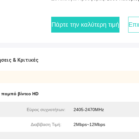
Πάρτε την καλύτερη τιμή
Επι
σεις & Κριτικές
 πομπό βίντεο HD
Εύρος συχνοτήτων:
2405-2470MHz
Διαβίβαση Τιμή:
2Mbps~12Mbps