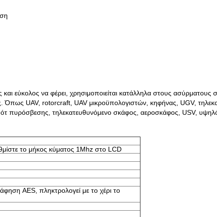
οση
ύς και εύκολος να φέρει, χρησιμοποιείται κατάλληλα στους ασύρματου
. Όπως UAV, rotorcraft, UAV μικροϋπολογιστών, κηφήνας, UGV, τηλε
πότ πυρόσβεσης, τηλεκατευθυνόμενο σκάφος, αεροσκάφος, USV, υψηλό
θμίστε το μήκος κύματος 1Mhz στο LCD
άφηση AES, πληκτρολογεί με το χέρι το