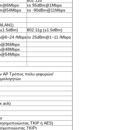
802.11b
Bm@6Mbps
το 95dBm@1Mbps
Bm@54Mbps
το -90dBm@11Mbps
(WLAN1)
(±1.5dBm)
802.11g (±1.5dBm)
m@6~24 /Mbps
το 25dBm@1~11 /Mbps
m@36Mbps
m@48Mbps
m@54Mbps
ν AP Τρόπος πολυ-γεφυρών/
ομολογητών
x ack)
ιτ
ησιμοποιώντας TKIP ή AES)
σιμοποιώντας TKIP)