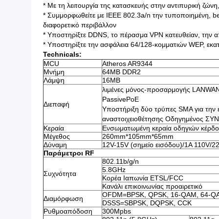
* Με τη λειτουργία της κατασκευής στην αντιπυρική ζώνη,
* Συμμορφωθείτε με IEEE 802.3a/n την τυποποιημένη, b
διαφορετικό περιβάλλον
* Υποστηρίξτε DDNS, το πέρασμα VPN κατευθείαν, την 
* Υποστηρίξτε την ασφάλεια 64/128-κομματιών WEP, εκ
Technicals:
MCU
Atheros AR9344
Μνήμη
64MB DDR2
Λάμψη
16MB
λιμένες μόνος-προσαρμογής LANWAN
PassivePoE
Διεπαφή
Υποστήριξη δύο τρύπες SMA για την 
αναστοιχειοθέτησης Οδηγημένος ΣΥ
Κεραία
Ενσωματωμένη κεραία οδηγιών κέρδ
Μέγεθος
260mm*105mm*65mm
Δύναμη
12V-15V (σημείο εισόδου)/1A 110V/2
Παράμετροι RF
802.11b/g/n
5.8GHz
Συχνότητα
Κορέα Ιαπωνία ETSL/FCC
Κανάλι επικοινωνίας προαιρετικό
OFDM=BPSK, QPSK, 16-QAM, 64-Q
Διαμόρφωση
DSSS=SBPSK, DQPSK, CCK
Ρυθμοαπόδοση
300Mpbs