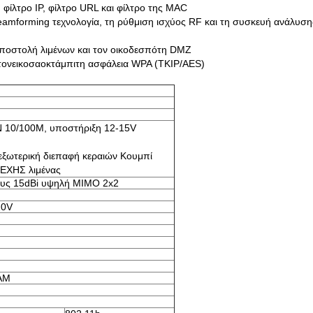
 φίλτρο IP, φίλτρο URL και φίλτρο της MAC
eamforming τεχνολογία, τη ρύθμιση ισχύος RF και τη συσκευή ανάλυση
αποστολή λιμένων και τον οικοδεσπότη DMZ
ατονεικοσαοκτάμπιτη ασφάλεια WPA (TKIP/AES)
 10/100M, υποστήριξη 12-15V
εξωτερική διεπαφή κεραιών Κουμπί
ΝΕΧΗΣ λιμένας
ους 15dBi υψηλή MIMO 2x2
20V
AM