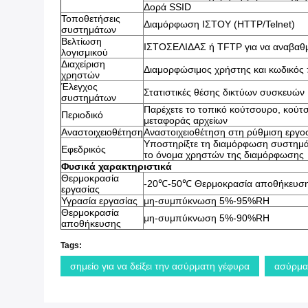
Δορά SSID
Τοποθετήσεις
Διαμόρφωση ΙΣΤΟΥ (HTTP/Telnet)
συστημάτων
Βελτίωση
ΙΣΤΟΣΕΛΙΔΑΣ ή TFTP για να αναβαθμί
λογισμικού
Διαχείριση
Διαμορφώσιμος χρήστης και κωδικό
χρηστών
Έλεγχος
Στατιστικές θέσης δικτύων συσκευών
συστημάτων
Παρέχετε το τοπικό κούτσουρο, κού
Περιοδικό
μεταφοράς αρχείων
Αναστοιχειοθέτηση
Αναστοιχειοθέτηση στη ρύθμιση εργο
Υποστηρίξτε τη διαμόρφωση συστημά
Εφεδρικός
το όνομα χρηστών της διαμόρφωσης
Φυσικά χαρακτηριστικά
Θερμοκρασία
-20℃-50℃ Θερμοκρασία αποθήκευση
εργασίας
Υγρασία εργασίας
μη-συμπύκνωση 5%-95%RH
Θερμοκρασία
μη-συμπύκνωση 5%-90%RH
αποθήκευσης
Tags:
σημείο για να δείξει την ασύρματη γέφυρα
ασύρμα