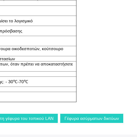
σει το λογισμικό
ς πρόσβασης
τσουρα οικοδεσποτών, κούτσουρο
στασίων
των, όταν πρέπει να αποκαταστήσετε
ς: - 30℃-70℃
τη γέφυρα του τοπικού LAN
Γέφυρα ασύρματων δικτύων