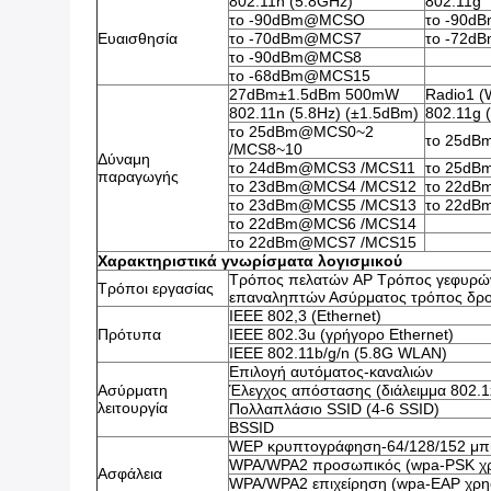
802.11n (5.8GHz)
802.11g
το -90dBm@MCSO
το -90d
Ευαισθησία
το -70dBm@MCS7
το -72d
το -90dBm@MCS8
το -68dBm@MCS15
27dBm±1.5dBm 500mW
Radio1 
802.11n (5.8Hz) (±1.5dBm)
802.11g 
το 25dBm@MCS0~2
το 25dB
/MCS8~10
Δύναμη
το 24dBm@MCS3 /MCS11
το 25dB
παραγωγής
το 23dBm@MCS4 /MCS12
το 22dB
το 23dBm@MCS5 /MCS13
το 22dB
το 22dBm@MCS6 /MCS14
το 22dBm@MCS7 /MCS15
Χαρακτηριστικά γνωρίσματα λογισμικού
Τρόπος πελατών AP Τρόπος γεφυρώ
Τρόποι εργασίας
επαναληπτών Ασύρματος τρόπος δρ
IEEE 802,3 (Ethernet)
Πρότυπα
IEEE 802.3u (γρήγορο Ethernet)
IEEE 802.11b/g/n (5.8G WLAN)
Επιλογή αυτόματος-καναλιών
Ασύρματη
Έλεγχος απόστασης (διάλειμμα 802.1
λειτουργία
Πολλαπλάσιο SSID (4-6 SSID)
BSSID
WEP κρυπτογράφηση-64/128/152 μπ
WPA/WPA2 προσωπικός (wpa-PSK χρ
Ασφάλεια
WPA/WPA2 επιχείρηση (wpa-EAP χρη