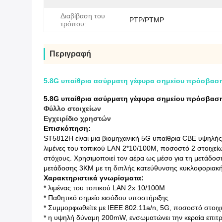
Διαβίβαση του
PTP/PTMP
τρόπου:
Περιγραφή
5.8G υπαίθρια ασύρματη γέφυρα σημείου πρόσβασης
5.8G υπαίθρια ασύρματη γέφυρα σημείου πρόσβασης
Φύλλο στοιχείων
Εγχειρίδιο χρηστών
Επισκόπηση:
ST5812H είναι μια βιομηχανική 5G υπαίθρια CBE υψηλής
λιμένες του τοπικού LAN 2*10/100M, ποσοστό 2 στοιχείω
στόχους. Χρησιμοποιεί τον αέρα ως μέσο για τη μετάδοσ
μετάδοσης 3KM με τη διπλής κατεύθυνσης κυκλοφοριακή
Χαρακτηριστικά γνωρίσματα:
* λιμένας του τοπικού LAN 2x 10/100M
* Παθητικό σημείο εισόδου υποστήριξης
* Συμμορφωθείτε με IEEE 802.11a/n, 5G, ποσοστό στοι
* η υψηλή δύναμη 200mW, ενσωματώνει την κεραία επι