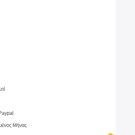
υτί
 Paypal
μένος Μήνας