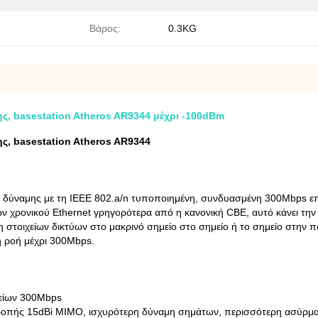
Βάρος:
0.3KG
, basestation Atheros AR9344 μέχρι -100dBm
, basestation Atheros AR9344
 δύναμης με τη IEEE 802.a/n τυποποιημένη, συνδυασμένη 300Mbps επ
ν χρονικού Ethernet γρηγορότερα από η κανονική CBE, αυτό κάνει την
η στοιχείων δικτύων στο μακρινό σημείο στο σημείο ή το σημείο στην
 ροή μέχρι 300Mbps.
χείων 300Mbps
τροπής 15dBi MIMO, ισχυρότερη δύναμη σημάτων, περισσότερη ασύρμ