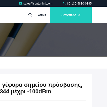
sales@suntor-intl.com
86-130-5810-0195
Απόσπασμα
Greek
η γέφυρα σημείου πρόσβασης,
9344 μέχρι -100dBm