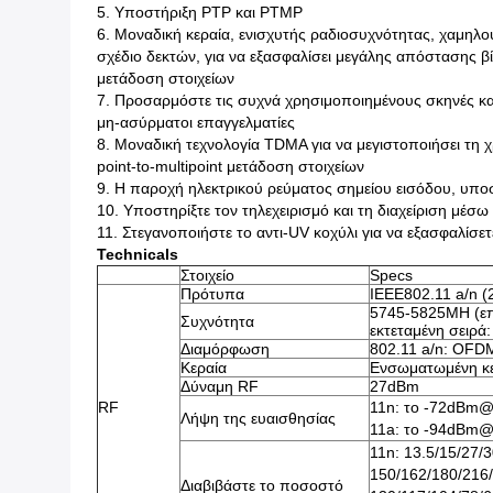
5. Υποστήριξη PTP και PTMP
6. Μοναδική κεραία, ενισχυτής ραδιοσυχνότητας, χαμηλ
σχέδιο δεκτών, για να εξασφαλίσει μεγάλης απόστασης βί
μετάδοση στοιχείων
7. Προσαρμόστε τις συχνά χρησιμοποιημένους σκηνές και
μη-ασύρματοι επαγγελματίες
8. Μοναδική τεχνολογία TDMA για να μεγιστοποιήσει τη
point-to-multipoint μετάδοση στοιχείων
9. Η παροχή ηλεκτρικού ρεύματος σημείου εισόδου, υποσ
10. Υποστηρίξτε τον τηλεχειρισμό και τη διαχείριση μέσω
11. Στεγανοποιήστε το αντι-UV κοχύλι για να εξασφαλίσε
Technicals
Στοιχείο
Specs
Πρότυπα
IEEE802.11 a/n 
5745-5825MH (επ
Συχνότητα
εκτεταμένη σειρά
Διαμόρφωση
802.11 a/n: OFD
Κεραία
Ενσωματωμένη κερ
Δύναμη RF
27dBm
RF
11n: το -72dBm
Λήψη της ευαισθησίας
11a: το -94dBm
11n: 13.5/15/27/
150/162/180/216
Διαβιβάστε το ποσοστό