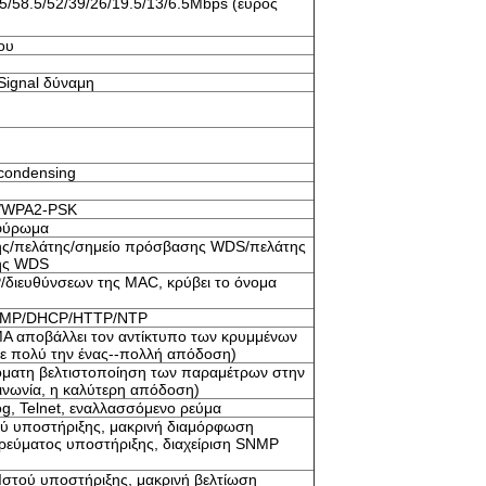
5/58.5/52/39/26/19.5/13/6.5Mbps (εύρος
ου
Signal δύναμη
ondensing
/WPA2-PSK
φύρωμα
ς/πελάτης/σημείο πρόσβασης WDS/πελάτης
ης WDS
P/διευθύνσεων της MAC, κρύβει το όνομα
CMP/DHCP/HTTP/NTP
A αποβάλλει τον αντίκτυπο των κρυμμένων
τε πολύ την ένας--πολλή απόδοση)
όματη βελτιστοποίηση των παραμέτρων στην
ινωνία, η καλύτερη απόδοση)
g, Telnet, εναλλασσόμενο ρεύμα
ύ υποστήριξης, μακρινή διαμόρφωση
ρεύματος υποστήριξης, διαχείριση SNMP
στού υποστήριξης, μακρινή βελτίωση