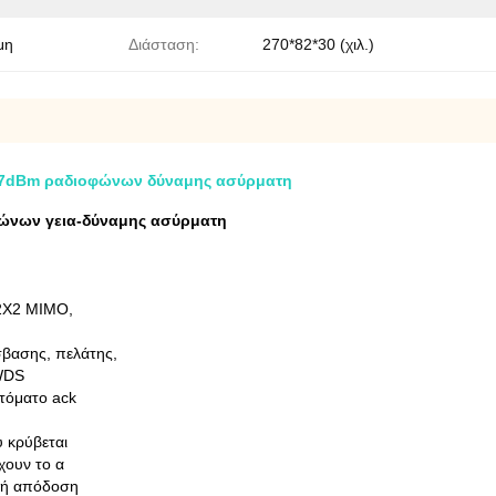
μη
Διάσταση:
270*82*30 (χιλ.)
 27dBm ραδιοφώνων δύναμης ασύρματη
ώνων γεια-δύναμης ασύρματη
 2X2 MIMO,
σβασης, πελάτης,
WDS
τόματο ack
 κρύβεται
χουν το α
κή απόδοση