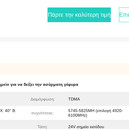
Πάρτε την καλύτερη τιμή
Επι
μείο για να δείξει την ασύρματη γέφυρα
Διαμόρφωση:
TDMA
Χ: 40° Β:
5745-5825MH (επιλογή 4920-
συχνότητας:
6100MHz)
Τάση:
24V σημείο εισόδου