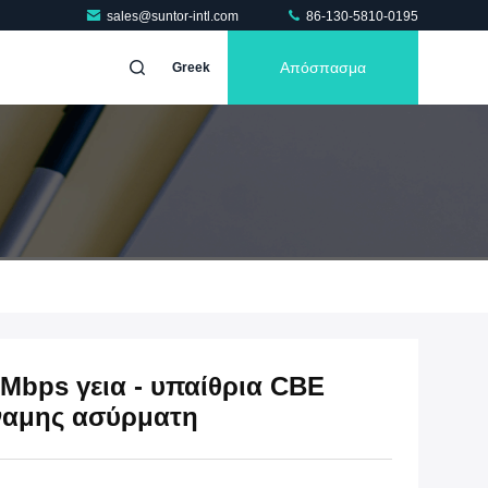
sales@suntor-intl.com
86-130-5810-0195
Απόσπασμα
Greek
Mbps γεια - υπαίθρια CBE
αμης ασύρματη