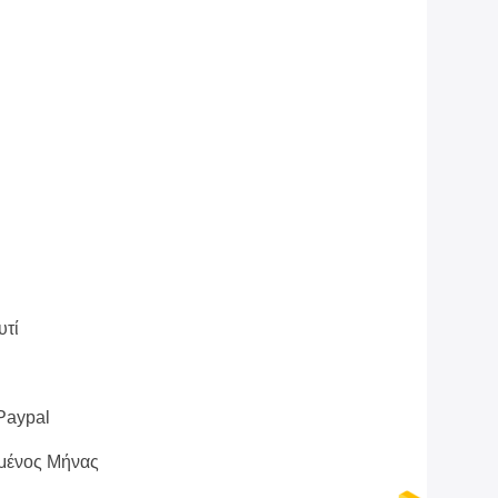
υτί
 Paypal
μένος Μήνας