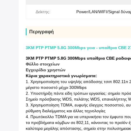
Δείκτης:
Power/LAN/WIFI/Signal δύνα
Περιγραφή
3KM PTP PTMP 5.8G 300Mbps γεια - υπαίθρια CBE
3KM PTP PTMP 5.8G 300Mbps υπαίθρια CBE ραδιοφ
Φύλλο στοιχείων
Εγχειρίδιο χρηστών
Κύρια χαρακτηριστικά γνωρίσματα:
1. Χρησιμοποίηση του υψηλής απόδοσης τσιπ 802.11n
μέγιστο ποσοστό μέχρι 300Mbps
2. Υποστήριξη πέντε είδη τρόπων εργασίας: σημείο πρό
Σημείο πρόσβασης WDS, πελάτης WDS, επαναλήπτης 
3. Χρησιμοποίηση TDMA, ευφυής έλεγχος ποσοστού, αυ
ρύθμιση διαλείμματος και άλλες τεχνολογίες
4. Πρωτόκολλο TDMA για να υπερνικήσει τον έμφυτο που
τα προβλήματα κόμβων σε 802,11, κάνοντας το προϊόν έ
καλύτερα μεγάλης απόστασης, σημείο στην πολυσημεια