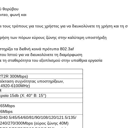
ού θορύβου
ντεο, φωνή και
 τους τρόπους για τους χρήστες για να διευκολύνετε τη χρήση και τη 
 χρήση των πόρων εύρους ζώνης στην καλύτερη υποστήριξη
τηρίζει τα διεθνή κοινά πρότυπα 802.3af
 του Ιστού για να διευκολύνετε τη διαμόρφωση
τε τη σταθερότητα του εξοπλισμού στην υπαίθρια εργασία
(2T2R 300Mbps)
έκταση συχνότητας υποστηρίξεων,
: 4920-6100MHz)
M
αία 15db (Χ: 40° Β: 15°)
@65Mbps
@6Mbps
30/40.5/45/54/60/81/90/108/120/121.5/135/
/240/270/300Mbps (εύρος ζώνης 40M)