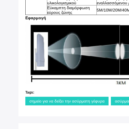
υλικολογισμικού
εναλλασσόμενου 
Εύκαμπτη διαμόρφωση
5M/10M/20M/40
εύρους ζώνης
Εφαρμογή
Tags:
σημείο για να δείξει την ασύρματη γέφυρα
ασύρμα