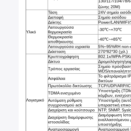
130/117/104/78/6
ζώνης 20M)
Τάση
24V σημείο εισόδ
Διεπαφή
Σημείο εισόδου
Δείκτης
Power/LAN/WIFI/
Λειτουργούσα
-30℃~+70℃
Υλικό
θερμοκρασία
Θερμοκρασία
-40℃~+85℃
αποθήκευσης
Λειτουργούσα υγρασία
5%~95%RH non-c
Διάσταση
270*82*30 (χιλ.)
Κρυπτογράφηση
802.1x/WPA-PSK
Δίκτυο
Δρομολόγηση/γε
Σημείο πρόσβαση
Τρόπος εργασίας
WDS/επαναλήπτ
Το φιλτράρισμα I
Ασφάλεια
δικτύων
Πρωτόκολλο δικτύωσης
TCP/UDP/ARP/I
Υποστήριξη (TDM
TDMA ενισχυμένο
κόμβων, ενισχύσ
Λογισμικό
Αυτόματη ρύθμιση
Υποστήριξη (αυτ
συγχρονισμού ack
υπεραστική επικο
Διαχείριση και κούτσουρο
NTP, SNMP, Syslo
Διαμόρφωση Ιστο
Διαχείριση διαμόρφωσης
εναλλασσόμενου 
ιστοσελίδας
υποστήριξης
Αναπροσαρμογή
Αναπροσαρμογή Ι