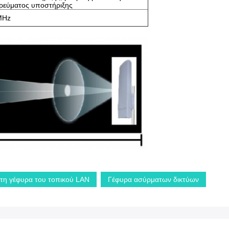
ρεύματος υποστήριξης
MHz
τη γέφυρα του τοπικού LAN
Γέφυρα ασύρματων δικτύων