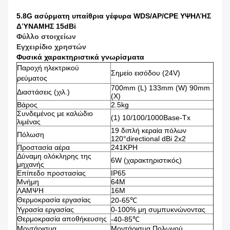
5.8G ασύρματη υπαίθρια γέφυρα WDS/AP/CPE ΥΨΗΛΉΣ
ΔΎΝΑΜΗΣ 15dBi
Φύλλο στοιχείων
Εγχειρίδιο χρηστών
Φυσικά χαρακτηριστικά γνωρίσματα
Παροχή ηλεκτρικού
Σημείο εισόδου (24V)
ρεύματος
700mm (L) 133mm (W) 90mm
Διαστάσεις (χιλ.)
(Χ)
Βάρος
2.5kg
Συνδεμένος με καλώδιο
(1) 10/100/1000Base-Tx
λιμένας
19 διπλή κεραία πόλων
Πόλωση
120°directional dBi 2x2
Προστασία αέρα
241KPH
Δύναμη ολόκληρης της
6W (χαρακτηριστικός)
μηχανής
Επίπεδο προστασίας
IP65
Μνήμη
64M
ΛΑΜΨΗ
16M
Θερμοκρασία εργασίας
20-65℃
Υγρασία εργασίας
0-100% μη συμπυκνώνοντας
Θερμοκρασία αποθήκευσης
-40-85℃
Μοντάρισμα
Μοντάρισμα Πολωνού