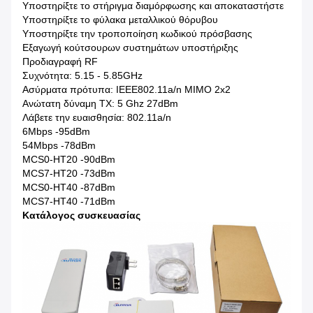
Υποστηρίξτε το στήριγμα διαμόρφωσης και αποκαταστήστε
Υποστηρίξτε το φύλακα μεταλλικού θόρυβου
Υποστηρίξτε την τροποποίηση κωδικού πρόσβασης
Εξαγωγή κούτσουρων συστημάτων υποστήριξης
Προδιαγραφή RF
Συχνότητα: 5.15 - 5.85GHz
Ασύρματα πρότυπα: IEEE802.11a/n MIMO 2x2
Ανώτατη δύναμη TX: 5 Ghz 27dBm
Λάβετε την ευαισθησία: 802.11a/n
6Mbps -95dBm
54Mbps -78dBm
MCS0-HT20 -90dBm
MCS7-HT20 -73dBm
MCS0-HT40 -87dBm
MCS7-HT40 -71dBm
Κατάλογος συσκευασίας