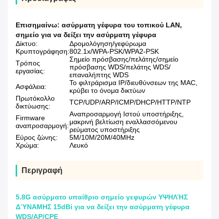
Επισημαίνω:
ασύρματη γέφυρα του τοπικού LAN
,
σημείο για να δείξει την ασύρματη γέφυρα
Δίκτυο:
Δρομολόγηση/γεφύρωμα
Κρυπτογράφηση:
802.1x/WPA-PSK/WPA2-PSK
Σημείο πρόσβασης/πελάτης/σημείο
Τρόπος
πρόσβασης WDS/πελάτης WDS/
εργασίας:
επαναλήπτης WDS
Το φιλτράρισμα IP/διευθύνσεων της MAC,
Ασφάλεια:
κρύβει το όνομα δικτύων
Πρωτόκολλο
TCP/UDP/ARP/ICMP/DHCP/HTTP/NTP
δικτύωσης:
Αναπροσαρμογή Ιστού υποστήριξης,
Firmware
μακρινή βελτίωση εναλλασσόμενου
αναπροσαρμογή:
ρεύματος υποστήριξης
Εύρος ζώνης:
5M/10M/20M/40MHz
Χρώμα:
Λευκό
Περιγραφή
5.8G ασύρματο υπαίθριο σημείο γεφυρών ΥΨΗΛΉΣ
ΔΎΝΑΜΗΣ 15dBi για να δείξει την ασύρματη γέφυρα
WDS/AP/CPE