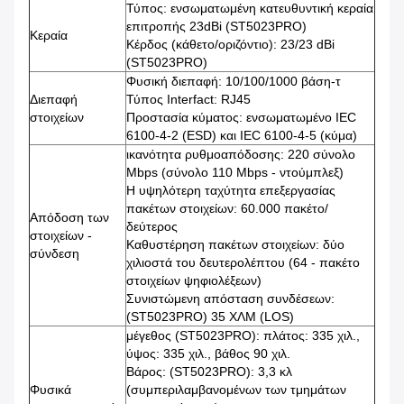
Τύπος: ενσωματωμένη κατευθυντική κεραία
επιτροπής 23dBi (ST5023PRO)
Κεραία
Κέρδος (κάθετο/οριζόντιο): 23/23 dBi
(ST5023PRO)
Φυσική διεπαφή: 10/100/1000 βάση-τ
Διεπαφή
Τύπος Interfact: RJ45
στοιχείων
Προστασία κύματος: ενσωματωμένο IEC
6100-4-2 (ESD) και IEC 6100-4-5 (κύμα)
ικανότητα ρυθμοαπόδοσης: 220 σύνολο
Mbps (σύνολο 110 Mbps - ντούμπλεξ)
Η υψηλότερη ταχύτητα επεξεργασίας
πακέτων στοιχείων: 60.000 πακέτο/
Απόδοση των
δεύτερος
στοιχείων -
Καθυστέρηση πακέτων στοιχείων: δύο
σύνδεση
χιλιοστά του δευτερολέπτου (64 - πακέτο
στοιχείων ψηφιολέξεων)
Συνιστώμενη απόσταση συνδέσεων:
(ST5023PRO) 35 ΧΛΜ (LOS)
μέγεθος (ST5023PRO): πλάτος: 335 χιλ.,
ύψος: 335 χιλ., βάθος 90 χιλ.
Βάρος: (ST5023PRO): 3,3 κλ
Φυσικά
(συμπεριλαμβανομένων των τμημάτων