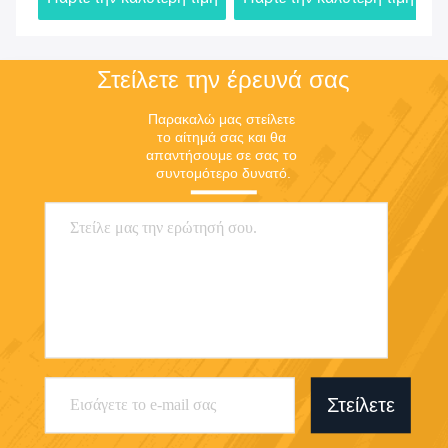
Ethernet
Στείλετε την έρευνά σας
Παρακαλώ μας στείλετε 
το αίτημά σας και θα 
απαντήσουμε σε σας το 
συντομότερο δυνατό.
Στείλετε