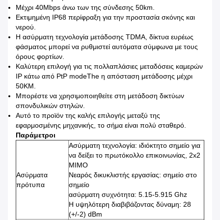
Μέχρι 40Mbps άνω των της σύνδεσης 50km.
Εκτιμημένη IP68 περίφραξη για την προστασία σκόνης και
νερού.
Η ασύρματη τεχνολογία μετάδοσης TDMA, δίκτυα ευρέως
φάσματος μπορεί να ρυθμιστεί αυτόματα σύμφωνα με τους
όρους φορτίων.
Καλύτερη επιλογή για τις πολλαπλάσιες μεταδόσεις καμερών
IP κάτω από PtP modeThe η απόσταση μετάδοσης μέχρι
50KM.
Μπορέστε να χρησιμοποιηθείτε στη μετάδοση δικτύων
σπονδυλικών στηλών.
Αυτό το προϊόν της καλής επιλογής μεταξύ της
εφαρμοσμένης μηχανικής, το σήμα είναι πολύ σταθερό.
Παράμετροι
Ασύρματη τεχνολογία: ιδιόκτητο σημείο για
να δείξει το πρωτόκολλο επικοινωνίας, 2x2
MIMO
Ασύρματα
Νεαρός δικυκλιστής εργασίας: σημείο στο
πρότυπα
σημείο
ασύρματη συχνότητα: 5.15-5.915 Ghz
Η υψηλότερη διαβιβάζοντας δύναμη: 28
(+/-2) dBm