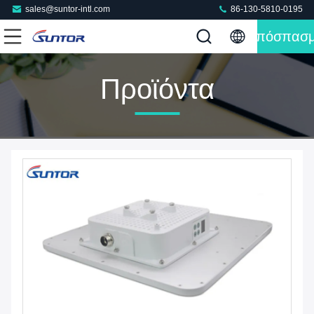
sales@suntor-intl.com
86-130-5810-0195
Απόσπασ
Προϊόντα