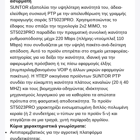
ασύρματη
SUNTOR εξαπολύει την υψηλότερη ικανότητά του, άδεια-
ελεύθερη συσκευή PTP με την απελευθέρωση της γραμμής
παραγωγής σειράς ST5023PRO. Χρησιμοποιώντας το
έδαφος που σπάζει την τεχνολογία 2x2 MIMO, το
ST5023PRO παραδίδει την πραγματική συνολική ικανότητα
ρυθμοαπόδοσης μέχρι 220 Mbps (πλήρης-ντούμπλεξ 110
Mbps) που συνδυάζεται με την υψηλή πακέτο-ανά-δεύτερη
απόδοση. Αυτό το προϊόν επιτρέπει στο σημείο μεταφορέας-
κατηγορίας για να δείξει την ικανότητα, ιδανική για την
αφιερωμένη πρόσβαση ή τις πίσω εφαρμογές έλξης
(συμπεριλαμβανομένου VOIP ή άλλων μικρών εφαρμογών
πακέτων). Η ΥΠΈΡ οικογένεια προϊόντων SUNTOR PTP
συνδέει την εύκαμπτη ικανότητα πλάτους καναλιών (20 ή 40
MHZ) και τους βιομηχανία-οδηγώντας ιδιόκτητους
μηχανισμούς λογισμικού για να καθορίσει τα απώτατα
πρότυπα στη φασματική αποδοτικότητα. Το προϊόν
ST5023PRO χαρακτηρίζει ενσωματωμένη διπλός-πολωμένη
κεραία (ή 2 συνδετήρες ν-τύπων για το προϊόν 5-ν) και
στεγάζεται σε μια τραχιά, χυτή περίφραξη αργιλίου.
Κύρια χαρακτηριστικά γνωρίσματα:
Αντιπαρεμβατικός για την αγροτική πλατφόρμα
συνδετικότητας.