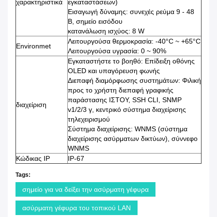
χαρακτηριστικά
εγκαταστάσεων)
Εισαγωγή δύναμης: συνεχές ρεύμα 9 - 48
Β, σημείο εισόδου
κατανάλωση ισχύος: 8 W
Λειτουργούσα θερμοκρασία: -40°C ~ +65°C
Environmet
Λειτουργούσα υγρασία: 0 ~ 90%
Εγκαταστήστε το βοηθό: Επίδειξη οθόνης
OLED και υπαγόρευση φωνής
Διεπαφή διαμόρφωσης συστημάτων: Φιλική
προς το χρήστη διεπαφή γραφικής
παράστασης ΙΣΤΟΥ, SSH CLI, SNMP
διαχείριση
v1/2/3 γ, κεντρικό σύστημα διαχείρισης
τηλεχειρισμού
Σύστημα διαχείρισης: WNMS (σύστημα
διαχείρισης ασύρματων δικτύων), σύννεφο
WNMS
Κώδικας IP
IP-67
Tags:
σημείο για να δείξει την ασύρματη γέφυρα
ασύρματη γέφυρα του τοπικού LAN