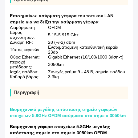
Επισημαίνω:
ασύρματη γέφυρα του τοπικού LAN
,
σημείο για να δείξει την ασύρματη γέφυρα
Διαμόρφωση:
OFDM
Εύρος
5.15-5.915 Ghz
συχνοτήτων:
Δύναμη RF:
28 (+/-2) dBm
Ενσωματωμένη κατευθυντική κεραία
Τύπος κεραιών:
23db
Θύρα Ethernet:
Gigabit Ethernet (10/100/1000 βάση-τ)
περιοχή
3050km
μετάδοσης:
Ισχύς εισόδου:
Συνεχές ρεύμα 9 - 48 Β, σημείο εισόδου
Καθαρό βάρος:
3.3kg
Περιγραφή
Βιομηχανικό μεγάλης απόστασης σημείο γεφυρών
στοιχείων 5.8GHz OFDM ασύρματο στο σημείο 3050km
Βιομηχανική γέφυρα στοιχείων 5.8GHz μεγάλης
απόστασης σημείο στο σημείο 3050km OFDM