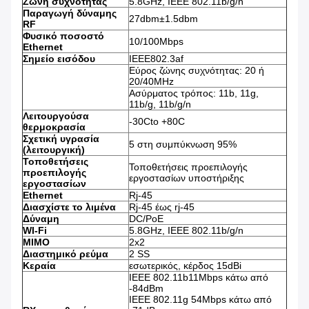
Ζώνη συχνότητας
5.8GHz, IEEE 802.11b/g/n
Παραγωγή δύναμης
27dbm±1.5dbm
RF
Φυσικό ποσοστό
10/100Mbps
Ethernet
Σημείο εισόδου
IEEE802.3af
Εύρος ζώνης συχνότητας: 20 ή
20/40MHz
Ασύρματος τρόπος: 11b, 11g,
11b/g, 11b/g/n
Λειτουργούσα
-30Cto +80C
θερμοκρασία
Σχετική υγρασία
5 στη συμπύκνωση 95%
(λειτουργική)
Τοποθετήσεις
Τοποθετήσεις προεπιλογής
προεπιλογής
εργοστασίων υποστήριξης
εργοστασίων
Ethernet
Rj-45
Διασχίστε το λιμένα
Rj-45 έως rj-45
Δύναμη
DC/PoE
WI-Fi
5.8GHz, IEEE 802.11b/g/n
MIMO
2x2
Διαστημικό ρεύμα
2 SS
Κεραία
εσωτερικός, κέρδος 15dBi
IEEE 802.11b11Mbps κάτω από
-84dBm
IEEE 802.11g 54Mbps κάτω από