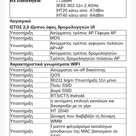
RX ευαισθησία
-71dBm
IEEE 802.11n 2.4GHz
HT20 κάτω από -67dBm
HT40 κάτω από -64dBm
Λογισμικό
ΙΣΤΟΣ 2,0 έξυπνο ύφος δρομολογητών UI
Υποστήριξη
Ασύρματος τρόπος AP Γέφυρα AP
Υποστήριξη
WDS
Ασύρματος τρόπος γεφυρών πελατών
Υποστήριξη
AP+AP
Υποστήριξη
Ασύρματος τρόπος δρομολογητών
Υποστήριξη
Τρόπος δρομολογητών πελατών AP
Χαρακτηριστικά γνωρίσματα WIFI
Υποστήριξη
Ασύρματος on-off διακόπτης
Υποστήριξη
QOS
Υποστήριξη
80211 b/g/n Υποστήριξη 11n μόνο
Υποστήριξη
Πολυ SSID
Υποστήριξη
Δορά SSID
Υποστήριξη
RTS/CTS thehold
η αυτόματη επιλογή καναλιών και
Υποστήριξη
διευκρινίζει με το χέρι
Υποστήριξη
HT 20/40
Υποστήριξη
Δύναμη που διαβιβάζει τη δύναμη
Υποστήριξη
WMM
Γραπτό φιλτράρισμα καταλόγων
Υποστήριξη
αποδεκτών της MAC βασισμένο σε