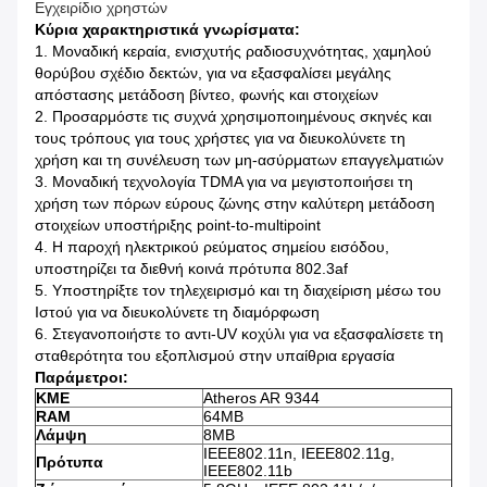
Εγχειρίδιο χρηστών
Κύρια χαρακτηριστικά γνωρίσματα:
1.
Μοναδική κεραία, ενισχυτής ραδιοσυχνότητας, χαμηλού
θορύβου σχέδιο δεκτών, για να εξασφαλίσει μεγάλης
απόστασης μετάδοση βίντεο, φωνής και στοιχείων
2.
Προσαρμόστε τις συχνά χρησιμοποιημένους σκηνές και
τους τρόπους για τους χρήστες για να διευκολύνετε τη
χρήση και τη συνέλευση των μη-ασύρματων επαγγελματιών
3.
Μοναδική τεχνολογία TDMA για να μεγιστοποιήσει τη
χρήση των πόρων εύρους ζώνης στην καλύτερη μετάδοση
στοιχείων υποστήριξης point-to-multipoint
4.
Η παροχή ηλεκτρικού ρεύματος σημείου εισόδου,
υποστηρίζει τα διεθνή κοινά πρότυπα 802.3af
5.
Υποστηρίξτε τον τηλεχειρισμό και τη διαχείριση μέσω του
Ιστού για να διευκολύνετε τη διαμόρφωση
6.
Στεγανοποιήστε το αντι-UV κοχύλι για να εξασφαλίσετε τη
σταθερότητα του εξοπλισμού στην υπαίθρια εργασία
Παράμετροι:
ΚΜΕ
Atheros AR 9344
RAM
64MB
Λάμψη
8MB
IEEE802.11n, IEEE802.11g,
Πρότυπα
IEEE802.11b