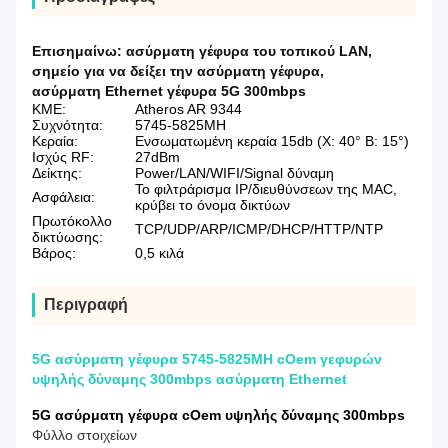
Επισημαίνω:
ασύρματη γέφυρα του τοπικού LAN
,
σημείο για να δείξει την ασύρματη γέφυρα
,
ασύρματη Ethernet γέφυρα 5G 300mbps
ΚΜΕ:
Atheros AR 9344
Συχνότητα:
5745-5825MH
Κεραία:
Ενσωματωμένη κεραία 15db (Χ: 40° Β: 15°)
Ισχύς RF:
27dBm
Δείκτης:
Power/LAN/WIFI/Signal δύναμη
Το φιλτράρισμα IP/διευθύνσεων της MAC,
Ασφάλεια:
κρύβει το όνομα δικτύων
Πρωτόκολλο
TCP/UDP/ARP/ICMP/DHCP/HTTP/NTP
δικτύωσης:
Βάρος:
0,5 κιλά
Περιγραφή
5G ασύρματη γέφυρα 5745-5825MH cOem γεφυρών
υψηλής δύναμης 300mbps ασύρματη Ethernet
5G ασύρματη γέφυρα cOem υψηλής δύναμης 300mbps
Φύλλο στοιχείων