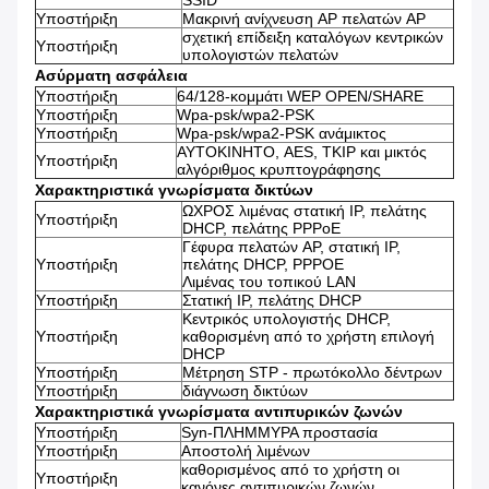
SSID
Υποστήριξη
Μακρινή ανίχνευση AP πελατών AP
σχετική επίδειξη καταλόγων κεντρικών
Υποστήριξη
υπολογιστών πελατών
Ασύρματη ασφάλεια
Υποστήριξη
64/128-κομμάτι WEP OPEN/SHARE
Υποστήριξη
Wpa-psk/wpa2-PSK
Υποστήριξη
Wpa-psk/wpa2-PSK ανάμικτος
ΑΥΤΟΚΙΝΗΤΟ, AES, TKIP και μικτός
Υποστήριξη
αλγόριθμος κρυπτογράφησης
Χαρακτηριστικά γνωρίσματα δικτύων
ΩΧΡΟΣ λιμένας στατική IP, πελάτης
Υποστήριξη
DHCP, πελάτης PPPoE
Γέφυρα πελατών AP, στατική IP,
Υποστήριξη
πελάτης DHCP, PPPOE
Λιμένας του τοπικού LAN
Υποστήριξη
Στατική IP, πελάτης DHCP
Κεντρικός υπολογιστής DHCP,
Υποστήριξη
καθορισμένη από το χρήστη επιλογή
DHCP
Υποστήριξη
Μέτρηση STP - πρωτόκολλο δέντρων
Υποστήριξη
διάγνωση δικτύων
Χαρακτηριστικά γνωρίσματα αντιπυρικών ζωνών
Υποστήριξη
Syn-ΠΛΗΜΜΥΡΑ προστασία
Υποστήριξη
Αποστολή λιμένων
καθορισμένος από το χρήστη οι
Υποστήριξη
κανόνες αντιπυρικών ζωνών