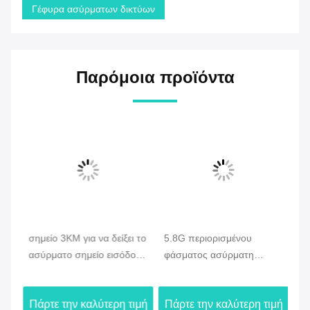
Γέφυρα ασύρματων δικτύων
Παρόμοια προϊόντα
σημείο 3KM για να δείξει το
5.8G περιορισμένου
Υπ
ου
ασύρματο σημείο εισόδου
φάσματος ασύρματη
ασ
γεφυρών/
γέφυρα Ethernet στεγανή
5.
δρομολογητών/Repater/
για τη διαβίβαση PTP
OF
ιμή
Πάρτε την καλύτερη τιμή
Πάρτε την καλύτερη τιμή
Πά
σημείου πρόσβασης
PTMP IP