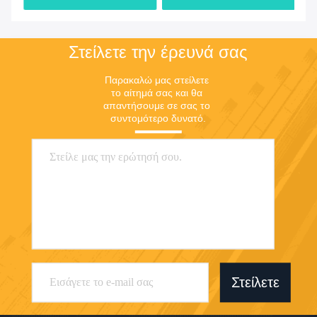
Ethernet
Στείλετε την έρευνά σας
Παρακαλώ μας στείλετε 
το αίτημά σας και θα 
απαντήσουμε σε σας το 
συντομότερο δυνατό.
Στείλετε