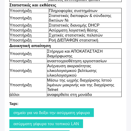
Στατιστικές και εκθέσεις
Υποστήριξη
Πληροφορίες συστημάτων
Στατιστικές διεπαφών & σύνδεσης
Υποστήριξη
δικτύων Νι
Υποστήριξη
Στατιστικές διανομής DHCP
Υποστήριξη
Ασύρματη λογιστική θέσης
Υποστήριξη
Σχετικές στατιστικές πελατών
Υποστήριξη
Ροή ΔΙΕΠΑΦΩΝ στατιστική
Διοικητική απαίτηση
Στήριγμα και ΑΠΟΚΑΤΑΣΤΑΣΗ
Υποστήριξη
διαμόρφωσης
Υποστήριξη
αναστοιχειοθέτηση εργοστασίων
Ανίχνευση ακεραιότητας
Υποστήριξη
υλικολογισμικού βελτίωσης
υλικολογισμικού
Μέσω της ωχρής διαχείρισης Ιστού
Υποστήριξη
λιμένων μακρινής και της διαχείρισης
Telnet
άλλοι
αναφερθείτε στη μονάδα
Tags:
σημείο για να δείξει την ασύρματη γέφυρα
ασύρματη γέφυρα του τοπικού LAN